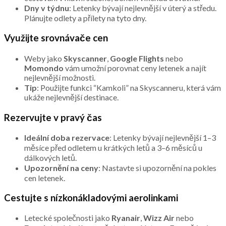
Dny v týdnu
: Letenky bývají nejlevnější v úterý a středu.
Plánujte odlety a přílety na tyto dny.
Využijte srovnávače cen
Weby jako
Skyscanner
,
Google Flights
nebo
Momondo
vám umožní porovnat ceny letenek a najít
nejlevnější možnosti.
Tip
: Použijte funkci “Kamkoli” na Skyscanneru, která vám
ukáže nejlevnější destinace.
Rezervujte v pravý čas
Ideální doba rezervace
: Letenky bývají nejlevnější 1–3
měsíce před odletem u krátkých letů a 3–6 měsíců u
dálkových letů.
Upozornění na ceny
: Nastavte si upozornění na pokles
cen letenek.
Cestujte s nízkonákladovými aerolinkami
Letecké společnosti jako
Ryanair
,
Wizz Air
nebo