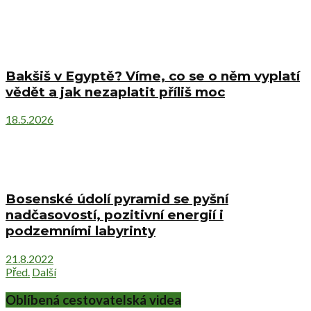
Bakšiš v Egyptě? Víme, co se o něm vyplatí
vědět a jak nezaplatit příliš moc
18.5.2026
Bosenské údolí pyramid se pyšní
nadčasovostí, pozitivní energií i
podzemními labyrinty
21.8.2022
Před.
Další
Oblíbená cestovatelská videa