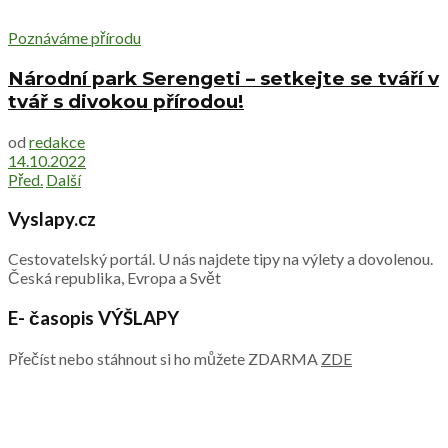
Poznáváme přírodu
Národní park Serengeti – setkejte se tváří v
tvář s divokou přírodou!
od
redakce
14.10.2022
Před.
Další
Vyslapy.cz
Cestovatelský portál. U nás najdete tipy na výlety a dovolenou.
Česká republika, Evropa a Svět
E- časopis VÝŠLAPY
Přečíst nebo stáhnout si ho můžete ZDARMA
ZDE