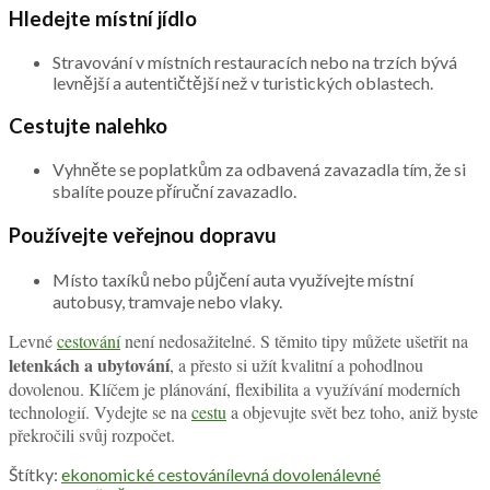
Hledejte místní jídlo
Stravování v místních restauracích nebo na trzích bývá
levnější a autentičtější než v turistických oblastech.
Cestujte nalehko
Vyhněte se poplatkům za odbavená zavazadla tím, že si
sbalíte pouze příruční zavazadlo.
Používejte veřejnou dopravu
Místo taxíků nebo půjčení auta využívejte místní
autobusy, tramvaje nebo vlaky.
Levné
cestování
není nedosažitelné. S těmito tipy můžete ušetřit na
letenkách a ubytování
, a přesto si užít kvalitní a pohodlnou
dovolenou. Klíčem je plánování, flexibilita a využívání moderních
technologií. Vydejte se na
cestu
a objevujte svět bez toho, aniž byste
překročili svůj rozpočet.
Štítky:
ekonomické cestování
levná dovolená
levné