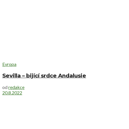
Evropa
Sevilla – bijící srdce Andalusie
od
redakce
20.8.2022