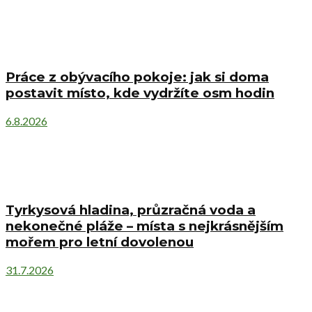
Práce z obývacího pokoje: jak si doma
postavit místo, kde vydržíte osm hodin
6.8.2026
Tyrkysová hladina, průzračná voda a
nekonečné pláže – místa s nejkrásnějším
mořem pro letní dovolenou
31.7.2026