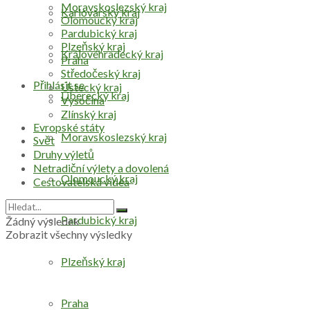
Moravskoslezský kraj
Karlovarský kraj
Olomoucký kraj
Pardubický kraj
Plzeňský kraj
Královéhradecký kraj
Praha
Středočeský kraj
Přihlásit se
Ústecký kraj
Liberecký kraj
Vysočina
Zlínský kraj
Evropské státy
Moravskoslezský kraj
Svět
Druhy výletů
Netradiční výlety a dovolená
Olomoucký kraj
Cestovatelská videa
Pardubický kraj
Žádný výsledek
Zobrazit všechny výsledky
Plzeňský kraj
Praha