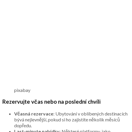
pixabay
Rezervujte včas nebo na poslední chvíli
Včasná rezervace
: Ubytování v oblíbených destinacích
bývá nejlevnější, pokud si ho zajistíte několik měsíců
dopředu.
Last-minute nabídky
: Některé platformy, jako