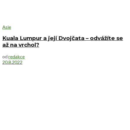
Asie
Kuala Lumpur a její Dvojčata – odvážíte se
až na vrchol?
od
redakce
20.8.2022