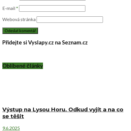
E-mail
*
Webová stránka
Přidejte si Vyslapy.cz na Seznam.cz
Oblíbené články
Výstup na Lysou Horu. Odkud vyjít a na co
se těšit
9.6.2025