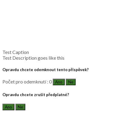
Test Caption
Test Description goes like this
Opravdu chcete odemknout tento příspěvek?
Počet pro odemknutí : 0
Ano
Ne
Opravdu chcete zrušit předplatné?
Ano
Ne