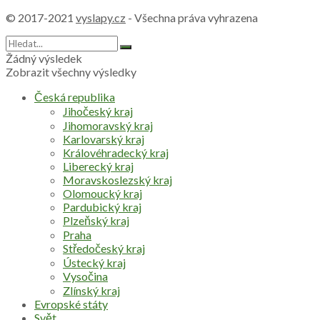
© 2017-2021
vyslapy.cz
- Všechna práva vyhrazena
Žádný výsledek
Zobrazit všechny výsledky
Česká republika
Jihočeský kraj
Jihomoravský kraj
Karlovarský kraj
Královéhradecký kraj
Liberecký kraj
Moravskoslezský kraj
Olomoucký kraj
Pardubický kraj
Plzeňský kraj
Praha
Středočeský kraj
Ústecký kraj
Vysočina
Zlínský kraj
Evropské státy
Svět