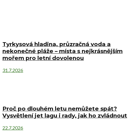
Tyrkysová hladina, průzračná voda a
nekonečné pláže – místa s nejkrásnějším
mořem pro letní dovolenou
31.7.2026
Proč po dlouhém letu nemůžete spát?
Vysvětlení jet lagu i rady, jak ho zvládnout
22.7.2026