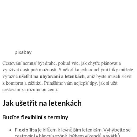
pixabay
Cestování nemusí být drahé, pokud víte, jak chytře plánovat a
využívat dostupné možnosti. S několika jednoduchými triky můžete
ušetřit na
ubytování a letenkách
výrazně
, aniž byste museli slevit
z komfortu a zážitků. Přinášíme vám nejlepší tipy, jak si užít
cestování za rozumnou cenu.
Jak ušetřit na letenkách
Buďte flexibilní s termíny
Flexibilita
je klíčem k levnějším letenkám. Vyhýbejte se
cestování v hlavní sezóně, během víkendů a svátků.