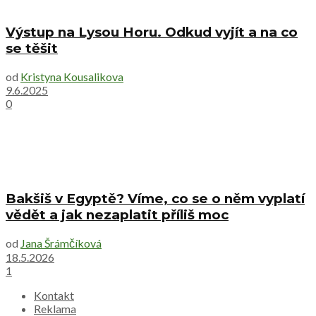
Výstup na Lysou Horu. Odkud vyjít a na co
se těšit
od
Kristyna Kousalikova
9.6.2025
0
Bakšiš v Egyptě? Víme, co se o něm vyplatí
vědět a jak nezaplatit příliš moc
od
Jana Šrámčíková
18.5.2026
1
Kontakt
Reklama