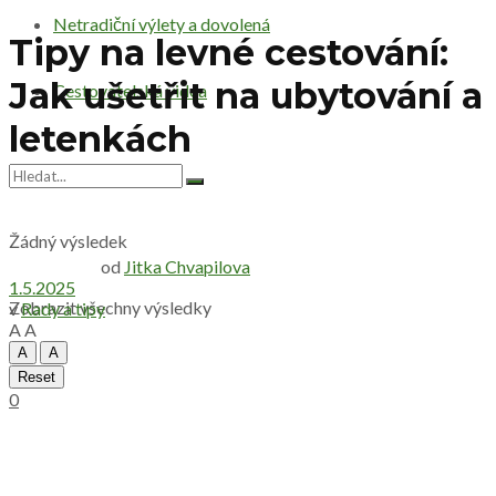
Netradiční výlety a dovolená
Tipy na levné cestování:
Jak ušetřit na ubytování a
Cestovatelská videa
letenkách
Žádný výsledek
od
Jitka Chvapilova
1.5.2025
Zobrazit všechny výsledky
v
Rady a tipy
A
A
A
A
Reset
0