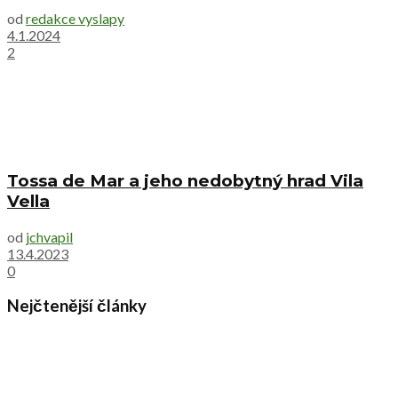
od
redakce vyslapy
4.1.2024
2
Tossa de Mar a jeho nedobytný hrad Vila
Vella
od
jchvapil
13.4.2023
0
Nejčtenější články