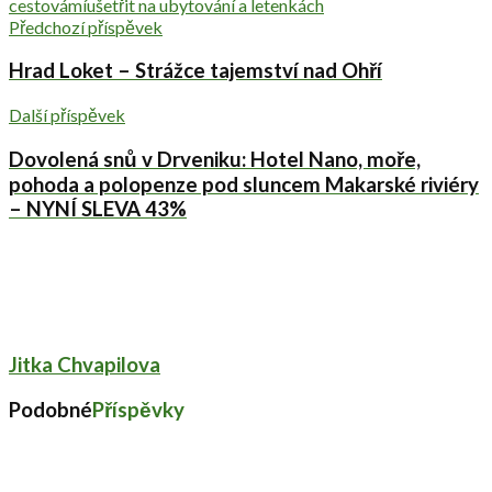
cestovámí
ušetřit na ubytování a letenkách
Předchozí příspěvek
Hrad Loket – Strážce tajemství nad Ohří
Další příspěvek
Dovolená snů v Drveniku: Hotel Nano, moře,
pohoda a polopenze pod sluncem Makarské riviéry
– NYNÍ SLEVA 43%
Jitka Chvapilova
Podobné
Příspěvky