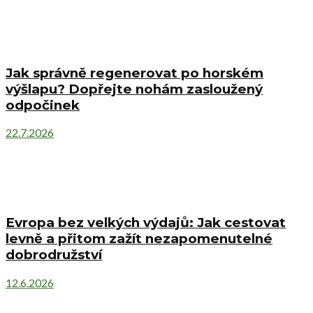
Jak správně regenerovat po horském
výšlapu? Dopřejte nohám zasloužený
odpočinek
22.7.2026
Evropa bez velkých výdajů: Jak cestovat
levně a přitom zažít nezapomenutelné
dobrodružství
12.6.2026