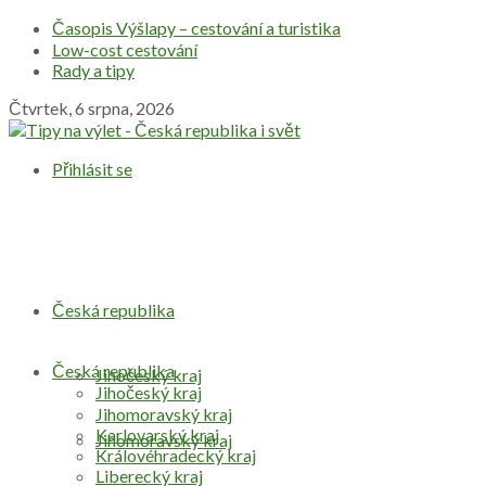
Časopis Výšlapy – cestování a turistika
Low-cost cestování
Rady a tipy
Čtvrtek, 6 srpna, 2026
Přihlásit se
Česká republika
Česká republika
Jihočeský kraj
Jihočeský kraj
Jihomoravský kraj
Karlovarský kraj
Jihomoravský kraj
Královéhradecký kraj
Liberecký kraj