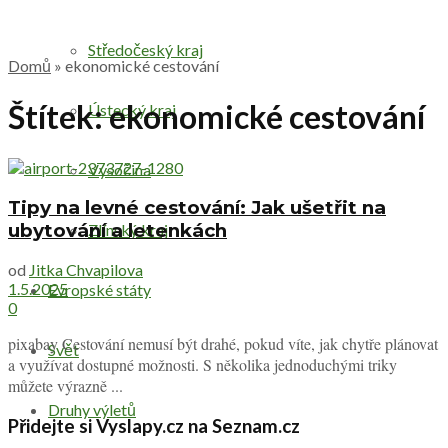
Středočeský kraj
Domů
»
ekonomické cestování
Štítek:
ekonomické cestování
Ústecký kraj
Vysočina
Tipy na levné cestování: Jak ušetřit na
ubytování a letenkách
Zlínský kraj
od
Jitka Chvapilova
1.5.2025
Evropské státy
0
pixabay Cestování nemusí být drahé, pokud víte, jak chytře plánovat
Svět
a využívat dostupné možnosti. S několika jednoduchými triky
můžete výrazně ...
Druhy výletů
Přidejte si Vyslapy.cz na Seznam.cz