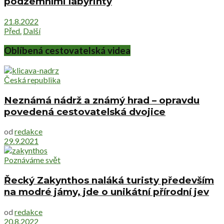
podzemními labyrinty
21.8.2022
Před.
Další
Oblíbená cestovatelská videa
Česká republika
Neznámá nádrž a známý hrad – opravdu
povedená cestovatelská dvojice
od
redakce
29.9.2021
Poznáváme svět
Řecký Zakynthos naláká turisty především
na modré jámy, jde o unikátní přírodní jev
od
redakce
20.8.2022