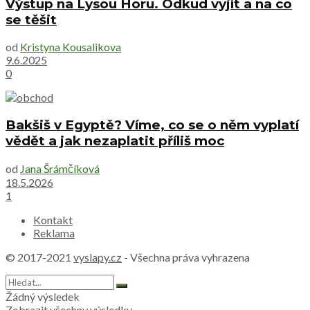
Výstup na Lysou Horu. Odkud vyjít a na co
se těšit
od
Kristyna Kousalikova
9.6.2025
0
Bakšiš v Egyptě? Víme, co se o něm vyplatí
vědět a jak nezaplatit příliš moc
od
Jana Šrámčíková
18.5.2026
1
Kontakt
Reklama
© 2017-2021
vyslapy.cz
- Všechna práva vyhrazena
Žádný výsledek
Zobrazit všechny výsledky