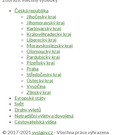
Česká republika
Jihočeský kraj
Jihomoravský kraj
Karlovarský kraj
Královéhradecký kraj
Liberecký kraj
Moravskoslezský kraj
Olomoucký kraj
Pardubický kraj
Plzeňský kraj
Praha
Středočeský kraj
Ústecký kraj
Vysočina
Zlínský kraj
Evropské státy
Svět
Druhy výletů
Netradiční výlety a dovolená
Cestovatelská videa
© 2017-2021
vyslapy.cz
- Všechna práva vyhrazena