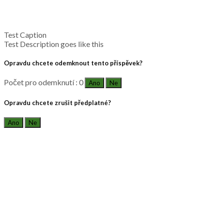
Test Caption
Test Description goes like this
Opravdu chcete odemknout tento příspěvek?
Počet pro odemknutí : 0
Ano
Ne
Opravdu chcete zrušit předplatné?
Ano
Ne