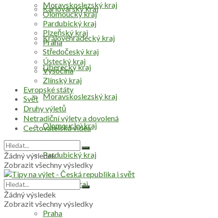
Moravskoslezský kraj
Karlovarský kraj
Olomoucký kraj
Pardubický kraj
Plzeňský kraj
Královéhradecký kraj
Praha
Středočeský kraj
Ústecký kraj
Liberecký kraj
Vysočina
Zlínský kraj
Evropské státy
Moravskoslezský kraj
Svět
Druhy výletů
Netradiční výlety a dovolená
Olomoucký kraj
Cestovatelská videa
Pardubický kraj
Žádný výsledek
Zobrazit všechny výsledky
Plzeňský kraj
Žádný výsledek
Zobrazit všechny výsledky
Praha