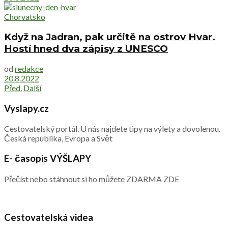
Chorvatsko
Když na Jadran, pak určitě na ostrov Hvar.
Hostí hned dva zápisy z UNESCO
od
redakce
20.8.2022
Před.
Další
Vyslapy.cz
Cestovatelský portál. U nás najdete tipy na výlety a dovolenou.
Česká republika, Evropa a Svět
E- časopis VÝŠLAPY
Přečíst nebo stáhnout si ho můžete ZDARMA
ZDE
Cestovatelská videa