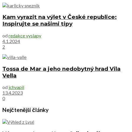
Kam vyrazit na výlet v České republice:
Inspirujte se našimi tipy
od
redakce vyslapy
4.1.2024
2
Tossa de Mar a jeho nedobytný hrad Vila
Vella
od
jchvapil
13.4.2023
0
Nejčtenější články