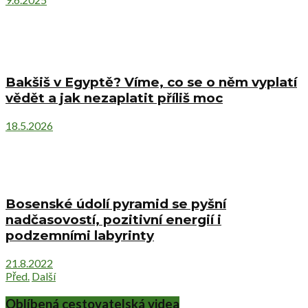
Bakšiš v Egyptě? Víme, co se o něm vyplatí
vědět a jak nezaplatit příliš moc
18.5.2026
Bosenské údolí pyramid se pyšní
nadčasovostí, pozitivní energií i
podzemními labyrinty
21.8.2022
Před.
Další
Oblíbená cestovatelská videa