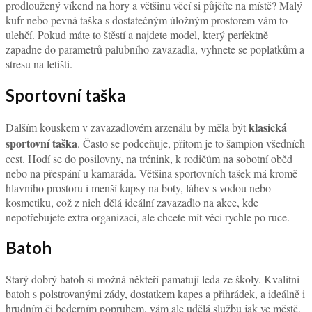
prodloužený víkend na hory a většinu věcí si půjčíte na místě? Malý
kufr nebo pevná taška s dostatečným úložným prostorem vám to
ulehčí. Pokud máte to štěstí a najdete model, který perfektně
zapadne do parametrů palubního zavazadla, vyhnete se poplatkům a
stresu na letišti.
Sportovní taška
klasická
Dalším kouskem v zavazadlovém arzenálu by měla být
sportovní taška
. Často se podceňuje, přitom je to šampion všedních
cest. Hodí se do posilovny, na trénink, k rodičům na sobotní oběd
nebo na přespání u kamaráda. Většina sportovních tašek má kromě
hlavního prostoru i menší kapsy na boty, láhev s vodou nebo
kosmetiku, což z nich dělá ideální zavazadlo na akce, kde
nepotřebujete extra organizaci, ale chcete mít věci rychle po ruce.
Batoh
Starý dobrý batoh si možná někteří pamatují leda ze školy. Kvalitní
batoh s polstrovanými zády, dostatkem kapes a přihrádek, a ideálně i
hrudním či bederním popruhem, vám ale udělá službu jak ve městě,