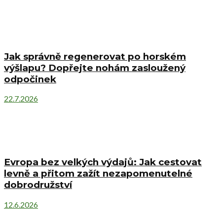
Jak správně regenerovat po horském
výšlapu? Dopřejte nohám zasloužený
odpočinek
22.7.2026
Evropa bez velkých výdajů: Jak cestovat
levně a přitom zažít nezapomenutelné
dobrodružství
12.6.2026