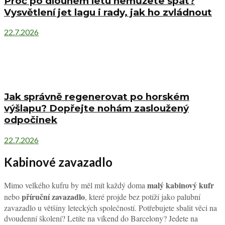
Proč po dlouhém letu nemůžete spát?
Vysvětlení jet lagu i rady, jak ho zvládnout
22.7.2026
Jak správně regenerovat po horském
výšlapu? Dopřejte nohám zasloužený
odpočinek
22.7.2026
Kabinové zavazadlo
malý kabinový kufr
Mimo velkého kufru by měl mít každý doma
příruční zavazadlo
nebo
, které projde bez potíží jako palubní
zavazadlo u většiny leteckých společností. Potřebujete sbalit věci na
dvoudenní školení? Letíte na víkend do Barcelony? Jedete na