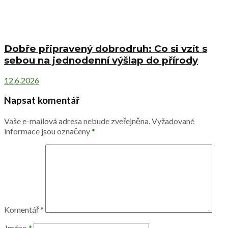
Dobře připravený dobrodruh: Co si vzít s
sebou na jednodenní výšlap do přírody
12.6.2026
Napsat komentář
Vaše e-mailová adresa nebude zveřejněna.
Vyžadované
informace jsou označeny
*
Komentář
*
Jméno
*