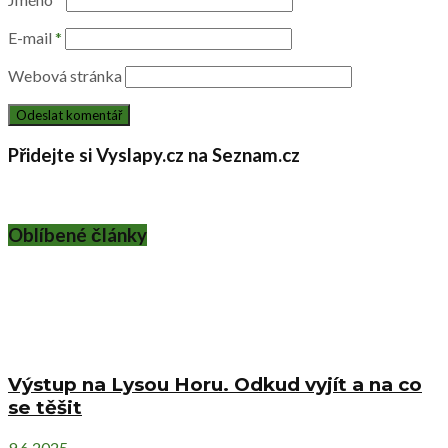
E-mail
*
Webová stránka
Přidejte si Vyslapy.cz na Seznam.cz
Oblíbené články
Výstup na Lysou Horu. Odkud vyjít a na co
se těšit
9.6.2025