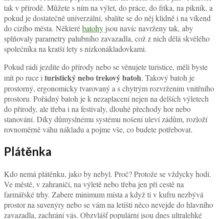
tak v přírodě. Můžete s ním na výlet, do práce, do fitka, na piknik, a
pokud je dostatečně univerzální, sbalíte se do něj klidně i na víkend
do cizího města. Některé
batohy
jsou navíc navrženy tak, aby
splňovaly parametry palubního zavazadla, což z nich dělá skvělého
společníka na kratší lety s nízkonákladovkami.
Pokud rádi jezdíte do přírody nebo se věnujete turistice, měli byste
turistický nebo trekový batoh
mít po ruce i
. Takový batoh je
prostorný, ergonomicky tvarovaný a s chytrým rozvržením vnitřního
prostoru. Pořádný batoh je k nezaplacení nejen na delších výletech
do přírody, ale třeba i na festivaly, dlouhé přechody hor nebo
stanování. Díky důmyslnému systému nošení uleví zádům, rozloží
rovnoměrně váhu nákladu a pojme vše, co budete potřebovat.
Plátěnka
Kdo nemá plátěnku, jako by nebyl. Proč? Protože se vždycky hodí.
Ve městě, v zahraničí, na výletě nebo třeba jen při cestě na
farmářské trhy. Zabere minimum místa a když ti v kufru nezbývá
prostor na suvenýry nebo se vám na letišti něco nevejde do hlavního
zavazadla, zachrání vás. Obzvlášť populární jsou dnes ultralehké