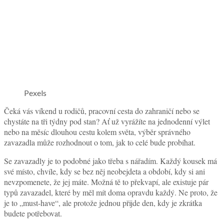
Pexels
Čeká vás víkend u rodičů, pracovní cesta do zahraničí nebo se
chystáte na tři týdny pod stan? Ať už vyrážíte na jednodenní výlet
nebo na měsíc dlouhou cestu kolem světa, výběr správného
zavazadla může rozhodnout o tom, jak to celé bude probíhat.
Se zavazadly je to podobné jako třeba s nářadím. Každý kousek má
své místo, chvíle, kdy se bez něj neobejdeta a období, kdy si ani
nevzpomenete, že jej máte. Možná tě to překvapí, ale existuje pár
typů zavazadel, které by měl mít doma opravdu každý. Ne proto, že
je to „must-have“, ale protože jednou přijde den, kdy je zkrátka
budete potřebovat.