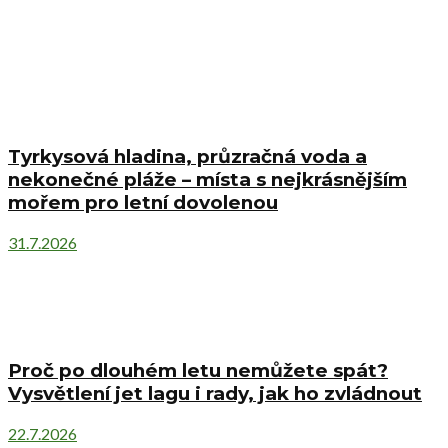
Tyrkysová hladina, průzračná voda a
nekonečné pláže – místa s nejkrásnějším
mořem pro letní dovolenou
31.7.2026
Proč po dlouhém letu nemůžete spát?
Vysvětlení jet lagu i rady, jak ho zvládnout
22.7.2026