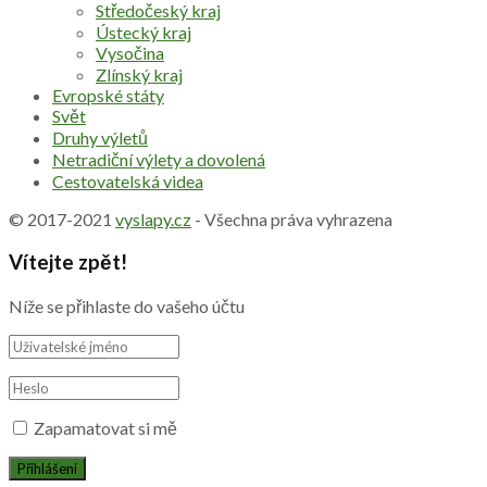
Středočeský kraj
Ústecký kraj
Vysočina
Zlínský kraj
Evropské státy
Svět
Druhy výletů
Netradiční výlety a dovolená
Cestovatelská videa
© 2017-2021
vyslapy.cz
- Všechna práva vyhrazena
Vítejte zpět!
Níže se přihlaste do vašeho účtu
Zapamatovat si mě