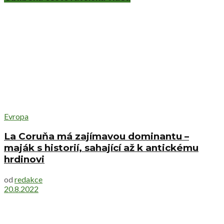
Evropa
La Coruňa má zajímavou dominantu –
maják s historií, sahající až k antickému
hrdinovi
od
redakce
20.8.2022