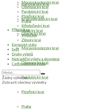
Moravskoslezský kraj
Karlovarský kraj
Olomoucký kraj
Pardubický kraj
Plzeňský kraj
Královéhradecký kraj
Praha
Středočeský kraj
Přihlásit se
Ústecký kraj
Liberecký kraj
Vysočina
Zlínský kraj
Evropské státy
Moravskoslezský kraj
Svět
Druhy výletů
Netradiční výlety a dovolená
Olomoucký kraj
Cestovatelská videa
Pardubický kraj
Žádný výsledek
Zobrazit všechny výsledky
Plzeňský kraj
Praha