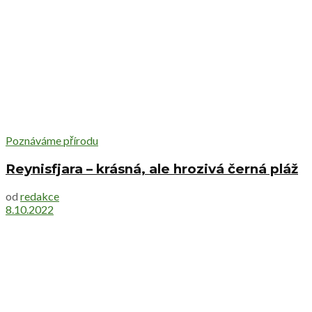
Poznáváme přírodu
Reynisfjara – krásná, ale hrozivá černá pláž
od
redakce
8.10.2022