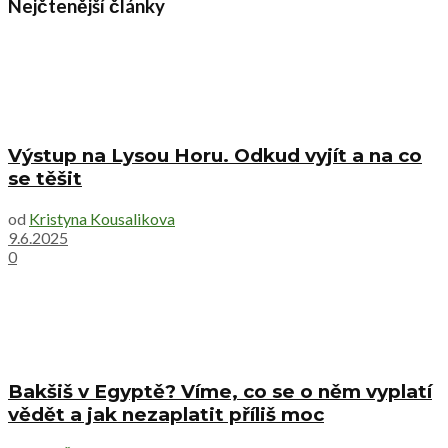
Nejčtenější články
Výstup na Lysou Horu. Odkud vyjít a na co
se těšit
od
Kristyna Kousalikova
9.6.2025
0
Bakšiš v Egyptě? Víme, co se o něm vyplatí
vědět a jak nezaplatit příliš moc