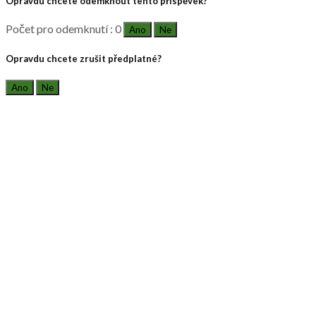
Opravdu chcete odemknout tento příspěvek?
Počet pro odemknutí : 0
Ano
Ne
Opravdu chcete zrušit předplatné?
Ano
Ne