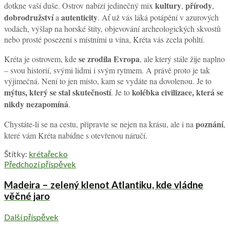
kultury
přírody
dotkne vaší duše. Ostrov nabízí jedinečný mix
,
,
dobrodružství
autenticity
a
. Ať už vás láká potápění v azurových
vodách, výšlap na horské štíty, objevování archeologických skvostů
nebo prosté posezení s místními u vína, Kréta vás zcela pohltí.
se zrodila Evropa
Kréta je ostrovem, kde
, ale který stále žije naplno
– svou historií, svými lidmi i svým rytmem. A právě proto je tak
výjimečná. Není to jen místo, kam se vydáte na dovolenou. Je to
mýtus, který se stal skutečností
kolébka civilizace, která se
. Je to
nikdy nezapomíná
.
poznání
Chystáte-li se na cestu, připravte se nejen na krásu, ale i na
,
které vám Kréta nabídne s otevřenou náručí.
Štítky:
kréta
řecko
Předchozí příspěvek
Madeira – zelený klenot Atlantiku, kde vládne
věčné jaro
Další příspěvek