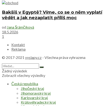
Bakšiš v Egyptě? Víme, co se o něm vyplatí
vědět a jak nezaplatit příliš moc
od
Jana Šrámčíková
18.5.2026
1
Kontakt
Reklama
© 2017-2021
vyslapy.cz
- Všechna práva vyhrazena
Žádný výsledek
Zobrazit všechny výsledky
Česká republika
Jihočeský kraj
Jihomoravský kraj
Karlovarský kraj
Královéhradecký kraj