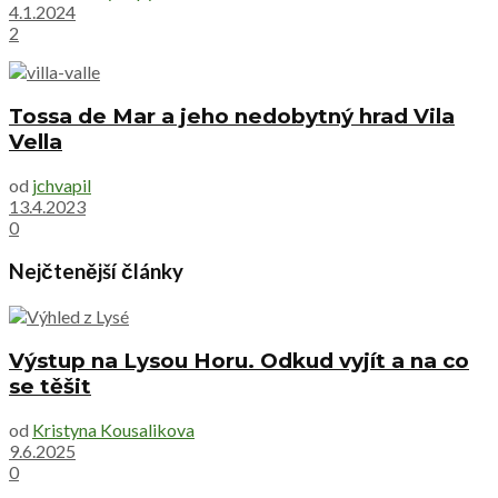
4.1.2024
2
Tossa de Mar a jeho nedobytný hrad Vila
Vella
od
jchvapil
13.4.2023
0
Nejčtenější články
Výstup na Lysou Horu. Odkud vyjít a na co
se těšit
od
Kristyna Kousalikova
9.6.2025
0