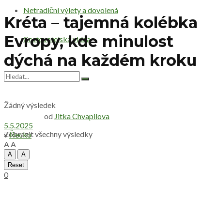
Netradiční výlety a dovolená
Kréta – tajemná kolébka
Evropy, kde minulost
Cestovatelská videa
dýchá na každém kroku
Žádný výsledek
od
Jitka Chvapilova
5.5.2025
Zobrazit všechny výsledky
v
Řecko
A
A
A
A
Reset
0