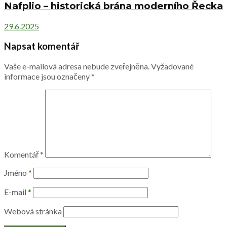
Nafplio – historická brána moderního Řecka
29.6.2025
Napsat komentář
Vaše e-mailová adresa nebude zveřejněna.
Vyžadované
informace jsou označeny
*
Komentář
*
Jméno
*
E-mail
*
Webová stránka