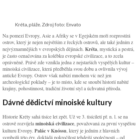
Kréta, pláže. Zdroj foto: Envato
Na pomezí Evropy, Asie a Afriky se v Egejském moři rozprostírá
ostrov, který je nejen největším z řeckých ostrovů, ale také jedním z
Kréta
nejvýznamnějších v evropských dějinách.
, mystická a pestrá,
je často označována za kolébku evropské civilizace, a to zcela
oprávněně. Právě zde vznikla jedna z nejstarších vyspělých kultur –
minoiská civilizace, která předběhla svou dobu a ovlivnila vývoj
antické Evropy. Ostrov však nabízí mnohem víc než jen
archeologické poklady – je to místo, kde se snoubí historií nabité
krajiny, pohostinnost, tradiční životní styl a úchvatná příroda.
Dávné dědictví minoiské kultury
Historie Kréty sahá tisíce let zpět. Už ve 3. tisíciletí př. n. l. se na
minoiská civilizace
ostrově rozvíjela
, považovaná za první vyspělou
Palác v Knóssu
kulturu Evropy.
, který je jedním z hlavních
symbolů této éry, dokládá pokročilost tehdejší společnosti – od