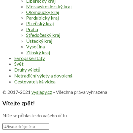
Liberecký kraj
Moravskoslezský kraj
Olomoucký kraj
Pardubický kraj
Plzeňský kraj
Praha
Středočeský kraj
Ústecký kraj
Vysočina
Zlínský kraj
Evropské státy
Svět
Druhy výletů
Netradiční výlety a dovolená
Cestovatelská videa
© 2017-2021
vyslapy.cz
- Všechna práva vyhrazena
Vítejte zpět!
Níže se přihlaste do vašeho účtu