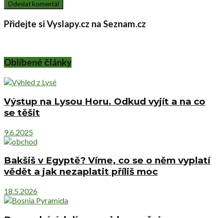
Přidejte si Vyslapy.cz na Seznam.cz
Oblíbené články
Výstup na Lysou Horu. Odkud vyjít a na co
se těšit
9.6.2025
Bakšiš v Egyptě? Víme, co se o něm vyplatí
vědět a jak nezaplatit příliš moc
18.5.2026