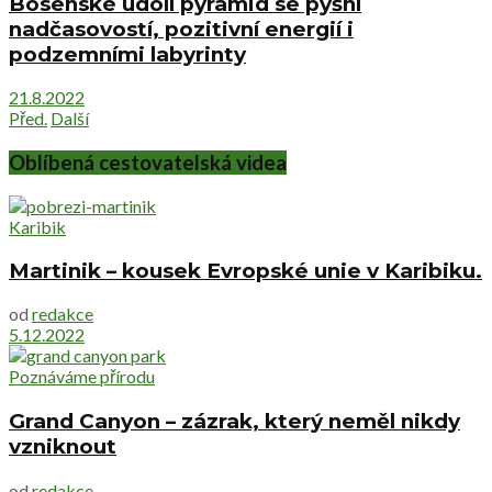
Bosenské údolí pyramid se pyšní
nadčasovostí, pozitivní energií i
podzemními labyrinty
21.8.2022
Před.
Další
Oblíbená cestovatelská videa
Karibik
Martinik – kousek Evropské unie v Karibiku.
od
redakce
5.12.2022
Poznáváme přírodu
Grand Canyon – zázrak, který neměl nikdy
vzniknout
od
redakce