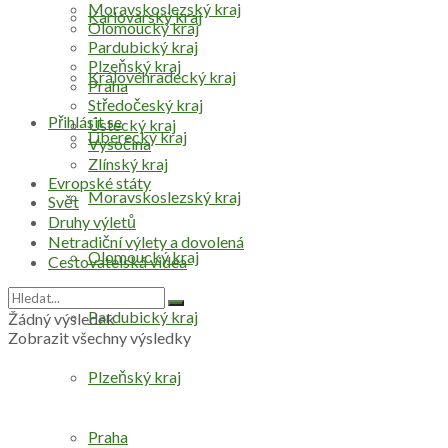
Moravskoslezský kraj
Karlovarský kraj
Olomoucký kraj
Pardubický kraj
Plzeňský kraj
Královéhradecký kraj
Praha
Středočeský kraj
Přihlásit se
Ústecký kraj
Liberecký kraj
Vysočina
Zlínský kraj
Evropské státy
Moravskoslezský kraj
Svět
Druhy výletů
Netradiční výlety a dovolená
Olomoucký kraj
Cestovatelská videa
Pardubický kraj
Žádný výsledek
Zobrazit všechny výsledky
Plzeňský kraj
Praha