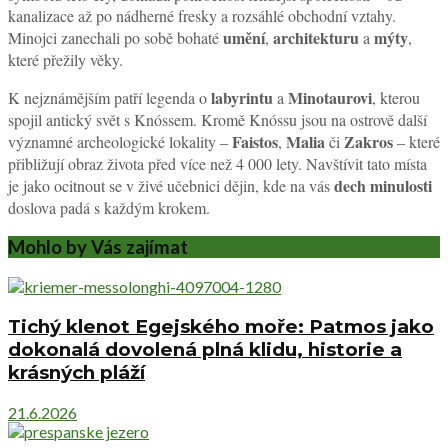
kanalizace až po nádherné fresky a rozsáhlé obchodní vztahy.
umění
architekturu
mýty
Minojci zanechali po sobě bohaté
,
a
,
které přežily věky.
labyrintu
Minotaurovi
K nejznámějším patří legenda o
a
, kterou
spojil antický svět s Knóssem. Kromě Knóssu jsou na ostrově další
Faistos
Malia
Zakros
významné archeologické lokality –
,
či
– které
přibližují obraz života před více než 4 000 lety. Navštívit tato místa
dech minulosti
je jako ocitnout se v živé učebnici dějin, kde na vás
doslova padá s každým krokem.
Mohlo by Vás zajímat
Tichý klenot Egejského moře: Patmos jako
dokonalá dovolená plná klidu, historie a
krásných pláží
21.6.2026