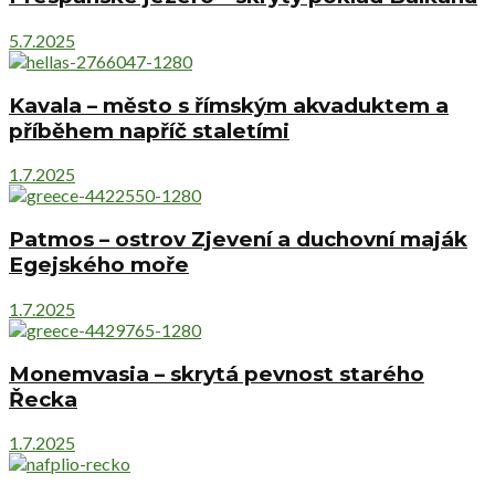
5.7.2025
Kavala – město s římským akvaduktem a
příběhem napříč staletími
1.7.2025
Patmos – ostrov Zjevení a duchovní maják
Egejského moře
1.7.2025
Monemvasia – skrytá pevnost starého
Řecka
1.7.2025