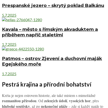
Prespanské jezero – skrytý poklad Balkánu
5.7.2025
Kavala – město s římským akvaduktem a
příběhem napříč staletími
1.7.2025
Patmos – ostrov Zjevení a duchovní maják
Egejského moře
1.7.2025
Pestrá krajina a přírodní bohatství
Kréta je nejen ostrovem historie, ale také místem s mimořádně
rozmanitou přírodou
zelených údolí
vysokých hor
. Od
,
, přes
hluboké soutěsky
nekonečné pláže
, až po
– zde si každý najde to