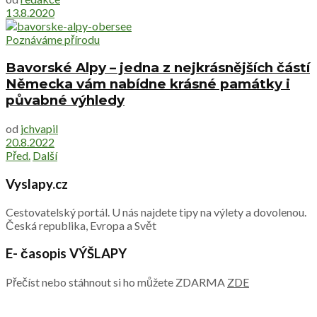
13.8.2020
Poznáváme přírodu
Bavorské Alpy – jedna z nejkrásnějších částí
Německa vám nabídne krásné památky i
půvabné výhledy
od
jchvapil
20.8.2022
Před.
Další
Vyslapy.cz
Cestovatelský portál. U nás najdete tipy na výlety a dovolenou.
Česká republika, Evropa a Svět
E- časopis VÝŠLAPY
Přečíst nebo stáhnout si ho můžete ZDARMA
ZDE