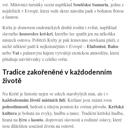
Soutěsku Samaria
své. Milovníci turistiky ocení například
, jednu z
nejdelších v Evropě, která vede skrze národní park s bohatou flórou
a faunou.
Kréta je domovem endemických druhů rostlin i zvířat, například
kozorožce kri-kri
slavného
, kterého lze spatřit jen na několika
místech ostrova. Pobřeží Kréty je pak lemováno stovkami pláží, z
Elafonissi
Balos
nichž některé patří k nejkrásnějším v Evropě –
,
Vai
nebo
s palmovým hájem vytvářejí exotickou atmosféru, která
přitahuje návštěvníky z celého světa.
Tradice zakořeněné v každodenním
životě
Na Krétě je historie nejen ve zdech starobylých ruin, ale i v
každodenním životě místních lidí
. Kréťané jsou známí svou
pohostinností
Krétská
, hrdostí a silným poutem ke svému původu.
kultura
je bohatá na zvyky, hudbu a tanec. Tradiční krétská hudba,
lýru
laouto
hraná na
a
, doprovází slavnosti a rodinné oslavy, které
jsou důležitou součástí života na ostrově.