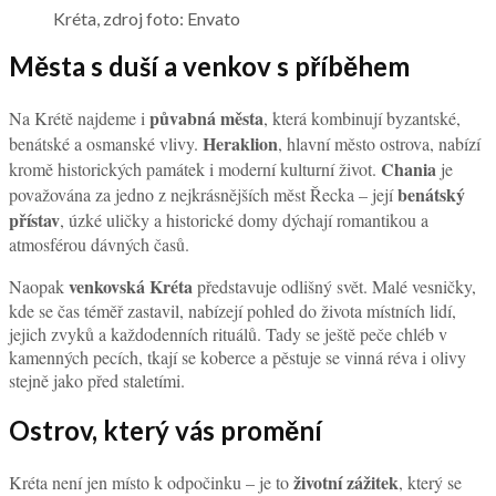
Kréta, zdroj foto: Envato
Města s duší a venkov s příběhem
půvabná města
Na Krétě najdeme i
, která kombinují byzantské,
Heraklion
benátské a osmanské vlivy.
, hlavní město ostrova, nabízí
Chania
kromě historických památek i moderní kulturní život.
je
benátský
považována za jedno z nejkrásnějších měst Řecka – její
přístav
, úzké uličky a historické domy dýchají romantikou a
atmosférou dávných časů.
venkovská Kréta
Naopak
představuje odlišný svět. Malé vesničky,
kde se čas téměř zastavil, nabízejí pohled do života místních lidí,
jejich zvyků a každodenních rituálů. Tady se ještě peče chléb v
kamenných pecích, tkají se koberce a pěstuje se vinná réva i olivy
stejně jako před staletími.
Ostrov, který vás promění
životní zážitek
Kréta není jen místo k odpočinku – je to
, který se