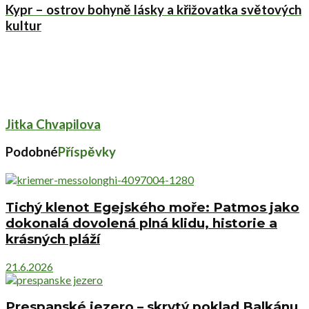
Kypr – ostrov bohyně lásky a křižovatka světových
kultur
Jitka Chvapilova
Podobné
Příspěvky
Tichý klenot Egejského moře: Patmos jako
dokonalá dovolená plná klidu, historie a
krásných pláží
21.6.2026
Prespanské jezero – skrytý poklad Balkánu