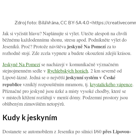
Zdroj foto: BíláVrána, CC BY-SA 4.0 <https://creativeco
Jak si vyčistit hlavu? Naplánujte si výlet. Utečte alespoň na chvíli
běžnému každodennímu shonu, stresu apod. Podnikněte výlet do
jeskyně Na Pomezí
Jeseníků. Proč? Protože návštěva
za to
rozhodně stojí. Zde zcela vypnete a budete okouzleni zdejší krásou.
Jeskyně Na Pomezí
se nacházejí v komunikačně význačném
stejnojmenném sedle v
Rychlebských horách
, 2 km severně od
jeskynní systém v České
Lipové-lázně. Jedná se o největší
republice
vzniklý rozpouštěním mramoru, tj.
krystalického vápence
.
Příznačné pro jeskyně jsou úzké a místy vysoké chodby, které se
v místech křížení rozšiřují v menší dómy. Podzemní prostory jsou
oblíbeným zimovištěm netopýrů.
Kudy k jeskyním
přes Lipovou-
Dostanete se automobilem z Jeseníku po silnici I/60