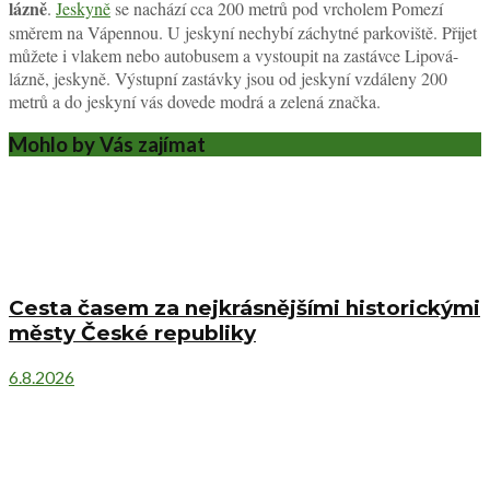
lázně
.
Jeskyně
se nachází cca 200 metrů pod vrcholem Pomezí
směrem na Vápennou. U jeskyní nechybí záchytné parkoviště. Přijet
můžete i vlakem nebo autobusem a vystoupit na zastávce Lipová-
lázně, jeskyně. Výstupní zastávky jsou od jeskyní vzdáleny 200
metrů a do jeskyní vás dovede modrá a zelená značka.
Mohlo by Vás zajímat
Cesta časem za nejkrásnějšími historickými
městy České republiky
6.8.2026