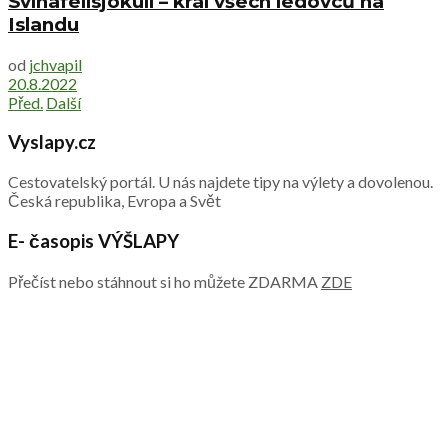
Svínafellsjökull – král všech ledovců na
Islandu
od
jchvapil
20.8.2022
Před.
Další
Vyslapy.cz
Cestovatelský portál. U nás najdete tipy na výlety a dovolenou.
Česká republika, Evropa a Svět
E- časopis VÝŠLAPY
Přečíst nebo stáhnout si ho můžete ZDARMA
ZDE