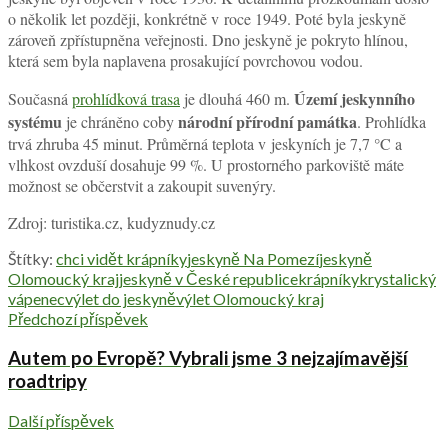
o několik let později, konkrétně v roce 1949. Poté byla jeskyně
zároveň zpřístupněna veřejnosti. Dno jeskyně je pokryto hlínou,
která sem byla naplavena prosakující povrchovou vodou.
Území jeskynního
Současná
prohlídková trasa
je dlouhá 460 m.
systému
národní přírodní památka
je chráněno coby
. Prohlídka
trvá zhruba 45 minut. Průměrná teplota v jeskyních je 7,7 °C a
vlhkost ovzduší dosahuje 99 %. U prostorného parkoviště máte
možnost se občerstvit a zakoupit suvenýry.
Zdroj: turistika.cz, kudyznudy.cz
Štítky:
chci vidět krápníky
jeskyně Na Pomezí
jeskyně
Olomoucký kraj
jeskyně v České republice
krápníky
krystalický
vápenec
výlet do jeskyně
výlet Olomoucký kraj
Předchozí příspěvek
Autem po Evropě? Vybrali jsme 3 nejzajímavější
roadtripy
Další příspěvek