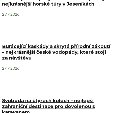
nejkrásnější horské túry v Jeseníkách
29.7.2026
Burácející kaskády a skrytá přírodní zákoutí
– nejkrásnější české vodopády, které stojí
za návštěvu
27.7.2026
Svoboda na čtyřech kolech – nejlepší
zahraniční destinace pro dovolenou s
karavanem