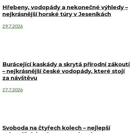
Hřebeny, vodopády a nekonečné výhledy –
nejkrásnější horské túry v Jeseníkách
29.7.2026
Burácející kaskády a skrytá přírodní zákoutí
– nejkrásnější české vodopády, které stojí
za návštěvu
27.7.2026
Svoboda na čtyřech kolech – nejlepší