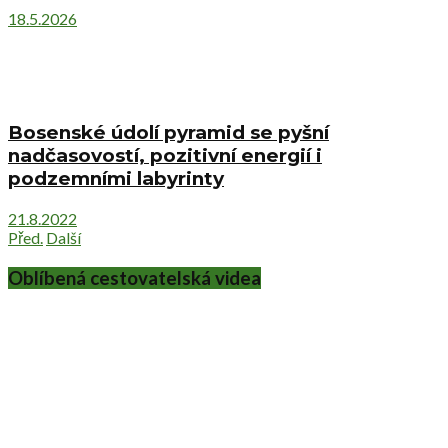
18.5.2026
Bosenské údolí pyramid se pyšní
nadčasovostí, pozitivní energií i
podzemními labyrinty
21.8.2022
Před.
Další
Oblíbená cestovatelská videa