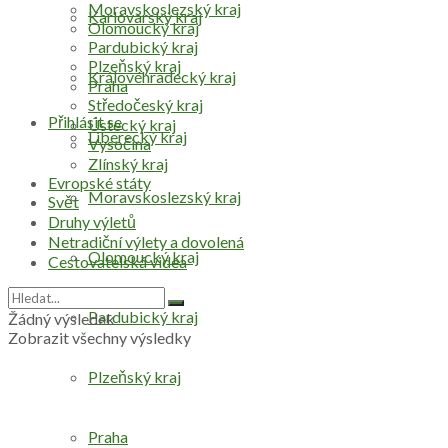
Moravskoslezský kraj
Karlovarský kraj
Olomoucký kraj
Pardubický kraj
Plzeňský kraj
Královéhradecký kraj
Praha
Středočeský kraj
Přihlásit se
Ústecký kraj
Liberecký kraj
Vysočina
Zlínský kraj
Evropské státy
Moravskoslezský kraj
Svět
Druhy výletů
Netradiční výlety a dovolená
Olomoucký kraj
Cestovatelská videa
Pardubický kraj
Žádný výsledek
Zobrazit všechny výsledky
Plzeňský kraj
Praha