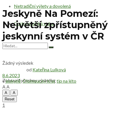
Netradiční výlety a dovolená
Jeskyně Na Pomezí:
Největší zpřístupněný
Cestovatelská videa
jeskynní systém v ČR
Žádný výsledek
od
Kateřina Lulková
8.6.2023
Zobrazit všechny výsledky
v
jeskyně
,
Olomoucký kraj
,
tip na léto
A
A
A
A
Reset
1