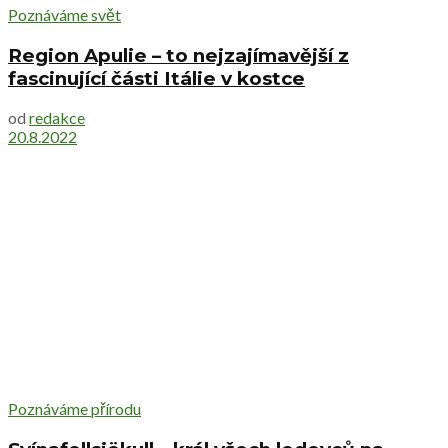
Poznáváme svět
Region Apulie – to nejzajímavější z
fascinující části Itálie v kostce
od
redakce
20.8.2022
Poznáváme přírodu