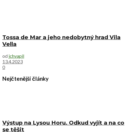
Tossa de Mar a jeho nedobytný hrad Vila
Vella
od
jchvapil
13.4.2023
0
Nejčtenější články
Výstup na Lysou Horu. Odkud vyjít a na co
se těšit