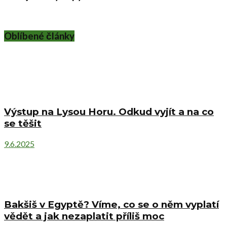
Oblíbené články
Výstup na Lysou Horu. Odkud vyjít a na co
se těšit
9.6.2025
Bakšiš v Egyptě? Víme, co se o něm vyplatí
vědět a jak nezaplatit příliš moc