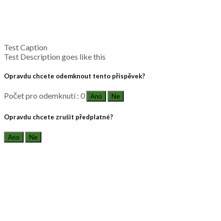
Test Caption
Test Description goes like this
Opravdu chcete odemknout tento příspěvek?
Počet pro odemknutí : 0
Ano
Ne
Opravdu chcete zrušit předplatné?
Ano
Ne