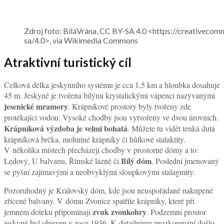
Zdroj foto: BíláVrána, CC BY-SA 4.0 <https://creativecom
sa/4.0>, via Wikimedia Commons
Atraktivní turistický cíl
Celková délka jeskynního systému je cca 1,5 km a hloubka dosahuje
45 m. Jeskyně je tvořena bílými krystalickými vápenci nazývanými
jesenické mramory
. Krápníkové prostory byly tvořeny zde
protékající vodou. Vysoké chodby jsou vytvořeny ve dvou úrovních.
Krápníková výzdoba je velmi bohatá
. Můžete tu vidět tenká dutá
krápníková brčka, mohutné krápníky či hůlkové stalaktity.
V několika místech přecházejí chodby v prostorné dómy a to:
Bílý dóm
Ledový, U balvanu, Římské lázně či
. Poslední jmenovaný
se pyšní zajímavými a neobvyklými sloupkovými stalagmity.
Pozoruhodný je Královský dóm, kde jsou neuspořádaně nakupené
zřícené balvany. V dómu Zvonice spatříte krápníky, které při
zvuk zvonkohry
jemném doteku připomínají
. Podzemní prostor
jeskyně byl objeven v roce 1936. K detailnímu prozkoumání došlo