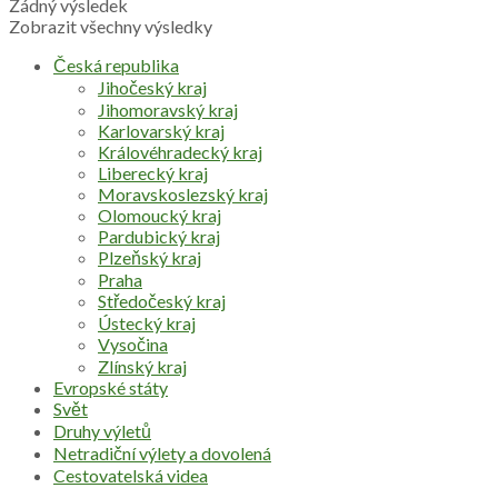
Žádný výsledek
Zobrazit všechny výsledky
Česká republika
Jihočeský kraj
Jihomoravský kraj
Karlovarský kraj
Královéhradecký kraj
Liberecký kraj
Moravskoslezský kraj
Olomoucký kraj
Pardubický kraj
Plzeňský kraj
Praha
Středočeský kraj
Ústecký kraj
Vysočina
Zlínský kraj
Evropské státy
Svět
Druhy výletů
Netradiční výlety a dovolená
Cestovatelská videa