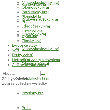
Moravskoslezský kraj
Karlovarský kraj
Olomoucký kraj
Pardubický kraj
Plzeňský kraj
Královéhradecký kraj
Praha
Středočeský kraj
Ústecký kraj
Liberecký kraj
Vysočina
Zlínský kraj
Evropské státy
Moravskoslezský kraj
Svět
Druhy výletů
Netradiční výlety a dovolená
Olomoucký kraj
Cestovatelská videa
Pardubický kraj
Žádný výsledek
Zobrazit všechny výsledky
Plzeňský kraj
Praha