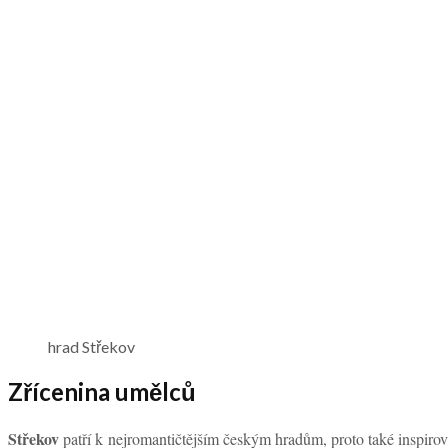
hrad Střekov
Zřícenina umělců
Střekov
patří k nejromantičtějším českým hradům, proto také inspiro