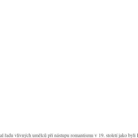
val řadu vlivných umělců při nástupu romantismu v 19. století jako by