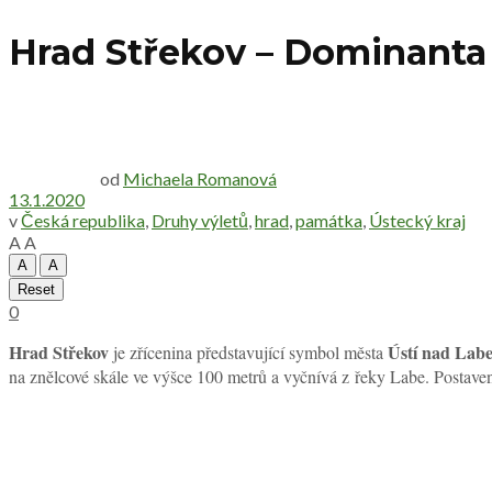
Hrad Střekov – Dominanta
od
Michaela Romanová
13.1.2020
v
Česká republika
,
Druhy výletů
,
hrad
,
památka
,
Ústecký kraj
A
A
A
A
Reset
0
Hrad Střekov
Ústí nad Lab
je zřícenina představující symbol města
na znělcové skále ve výšce 100 metrů a vyčnívá z řeky Labe. Posta