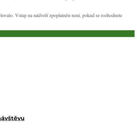
třelovalo. Vstup na nádvoří zpoplatněn není, pokud se rozhodnete
 návštěvu