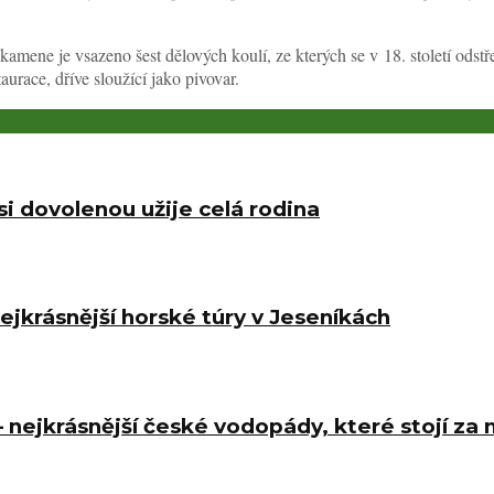
o kamene je vsazeno šest dělových koulí, ze kterých se v 18. století ods
aurace, dříve sloužící jako pivovar.
i dovolenou užije celá rodina
jkrásnější horské túry v Jeseníkách
– nejkrásnější české vodopády, které stojí za