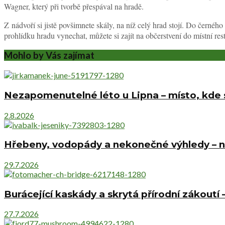
Wagner, který při tvorbě přespával na hradě.
Z nádvoří si jistě povšimnete skály, na níž celý hrad stojí. Do černéh
prohlídku hradu vynechat, můžete si zajít na občerstvení do místní rest
Mohlo by Vás zajímat
Nezapomenutelné léto u Lipna – místo, kde s
2.8.2026
Hřebeny, vodopády a nekonečné výhledy – ne
29.7.2026
Burácející kaskády a skrytá přírodní zákoutí 
27.7.2026