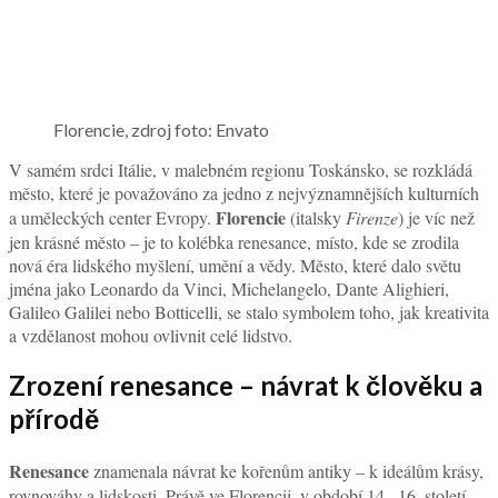
Florencie, zdroj foto: Envato
V samém srdci Itálie, v malebném regionu Toskánsko, se rozkládá
město, které je považováno za jedno z nejvýznamnějších kulturních
Florencie
a uměleckých center Evropy.
(italsky
Firenze
) je víc než
jen krásné město – je to kolébka renesance, místo, kde se zrodila
nová éra lidského myšlení, umění a vědy. Město, které dalo světu
jména jako Leonardo da Vinci, Michelangelo, Dante Alighieri,
Galileo Galilei nebo Botticelli, se stalo symbolem toho, jak kreativita
a vzdělanost mohou ovlivnit celé lidstvo.
Zrození renesance – návrat k člověku a
přírodě
Renesance
znamenala návrat ke kořenům antiky – k ideálům krásy,
rovnováhy a lidskosti. Právě ve Florencii, v období 14.–16. století,