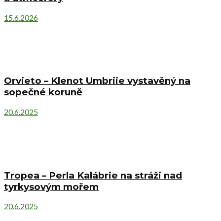
15.6.2026
Orvieto – Klenot Umbriie vystavěný na
sopečné koruně
20.6.2025
Tropea – Perla Kalábrie na stráži nad
tyrkysovým mořem
20.6.2025