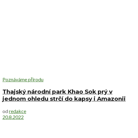
Poznáváme přírodu
Thajský národní park Khao Sok prý v
jednom ohledu strčí do kapsy i Amazonii
od
redakce
20.8.2022