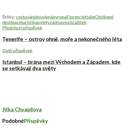
Štítky:
cestování
dovolená
evropa
Florencie
Itálie
Oblíbené
destinace
turistika
výlety
zajímavosti
zážitek
Předchozí příspěvek
Tenerife – ostrov ohně, moře a nekonečného léta
Další příspěvek
Istanbul – brána mezi Východem a Západem, kde
se setkávají dva světy
Jitka Chvapilova
Podobné
Příspěvky