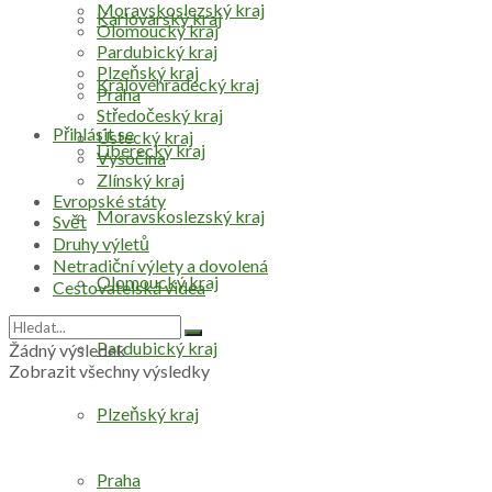
Moravskoslezský kraj
Karlovarský kraj
Olomoucký kraj
Pardubický kraj
Plzeňský kraj
Královéhradecký kraj
Praha
Středočeský kraj
Přihlásit se
Ústecký kraj
Liberecký kraj
Vysočina
Zlínský kraj
Evropské státy
Moravskoslezský kraj
Svět
Druhy výletů
Netradiční výlety a dovolená
Olomoucký kraj
Cestovatelská videa
Pardubický kraj
Žádný výsledek
Zobrazit všechny výsledky
Plzeňský kraj
Praha