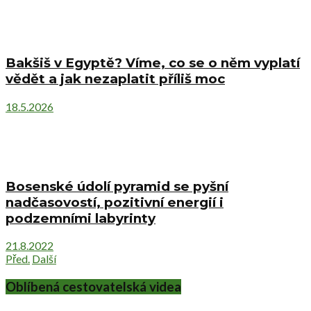
Bakšiš v Egyptě? Víme, co se o něm vyplatí
vědět a jak nezaplatit příliš moc
18.5.2026
Bosenské údolí pyramid se pyšní
nadčasovostí, pozitivní energií i
podzemními labyrinty
21.8.2022
Před.
Další
Oblíbená cestovatelská videa