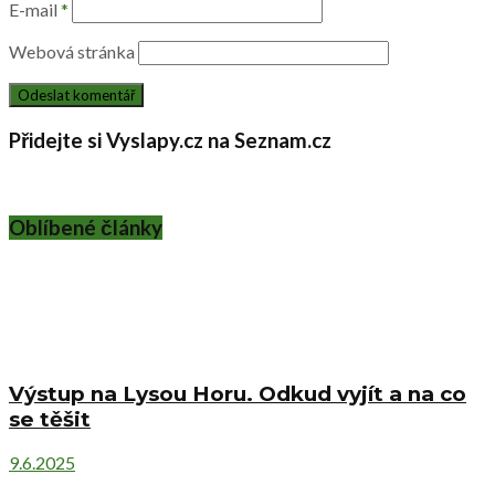
E-mail
*
Webová stránka
Přidejte si Vyslapy.cz na Seznam.cz
Oblíbené články
Výstup na Lysou Horu. Odkud vyjít a na co
se těšit
9.6.2025