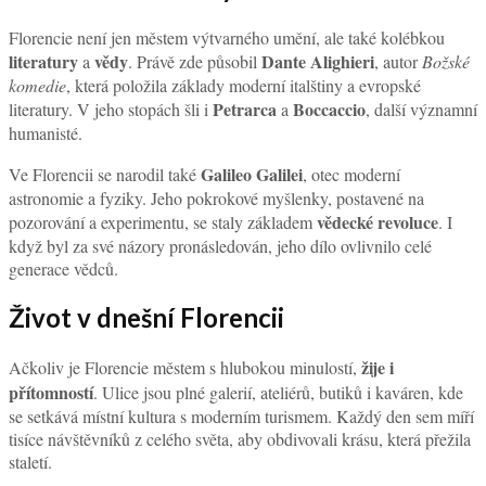
Florencie není jen městem výtvarného umění, ale také kolébkou
literatury
vědy
Dante Alighieri
a
. Právě zde působil
, autor
Božské
komedie
, která položila základy moderní italštiny a evropské
Petrarca
Boccaccio
literatury. V jeho stopách šli i
a
, další významní
humanisté.
Galileo Galilei
Ve Florencii se narodil také
, otec moderní
astronomie a fyziky. Jeho pokrokové myšlenky, postavené na
vědecké revoluce
pozorování a experimentu, se staly základem
. I
když byl za své názory pronásledován, jeho dílo ovlivnilo celé
generace vědců.
Život v dnešní Florencii
žije i
Ačkoliv je Florencie městem s hlubokou minulostí,
přítomností
. Ulice jsou plné galerií, ateliérů, butiků i kaváren, kde
se setkává místní kultura s moderním turismem. Každý den sem míří
tisíce návštěvníků z celého světa, aby obdivovali krásu, která přežila
staletí.