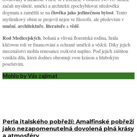
začali myslitelé, umělci a architekti zpochybňovat středověká
člověka jako jedinečnou bytost
dogmata a zaměřili se na
. Tento
myšlenkový obrat se projevil nejen ve filozofii, ale především v
umění
architektuře
literatuře
vědě
,
,
a
.
Rod Medicejských
, bohatá a vlivná florentská rodina, hrála
klíčovou roli ve financování a ochraně umělců a vědců. Díky jejich
mecenášství mohla renesance rozkvést naplno. Pod jejich záštitou
vznikla díla, která dodnes ohromují svou krásou a hlubokým
poselstvím.
Mohlo by Vás zajímat
Perla italského pobřeží: Amalfinské pobřeží
jako nezapomenutelná dovolená plná krásy
a atmosféry