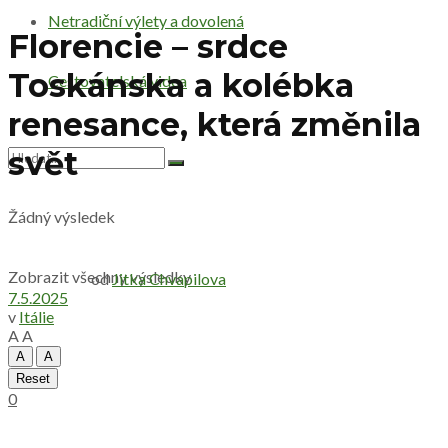
Netradiční výlety a dovolená
Florencie – srdce
Toskánska a kolébka
Cestovatelská videa
renesance, která změnila
svět
Žádný výsledek
Zobrazit všechny výsledky
od
Jitka Chvapilova
7.5.2025
v
Itálie
A
A
A
A
Reset
0