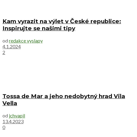
Kam vyrazit na výlet v České republice:
Inspirujte se našimi tipy
od
redakce vyslapy
4.1.2024
2
Tossa de Mar a jeho nedobytný hrad Vila
Vella
od
jchvapil
13.4.2023
0