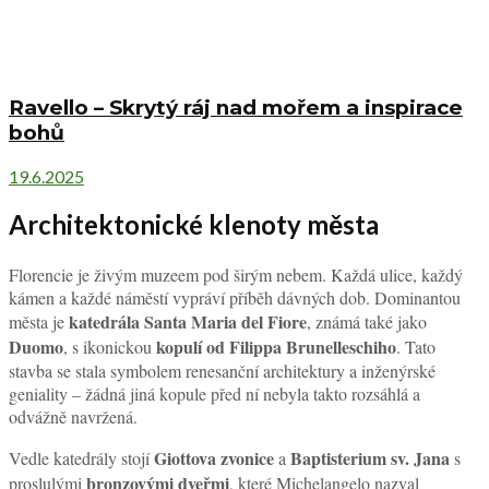
Ravello – Skrytý ráj nad mořem a inspirace
bohů
19.6.2025
Architektonické klenoty města
Florencie je živým muzeem pod širým nebem. Každá ulice, každý
kámen a každé náměstí vypráví příběh dávných dob. Dominantou
katedrála Santa Maria del Fiore
města je
, známá také jako
Duomo
kopulí od Filippa Brunelleschiho
, s ikonickou
. Tato
stavba se stala symbolem renesanční architektury a inženýrské
geniality – žádná jiná kopule před ní nebyla takto rozsáhlá a
odvážně navržená.
Giottova zvonice
Baptisterium sv. Jana
Vedle katedrály stojí
a
s
bronzo­vými dveřmi
proslulými
, které Michelangelo nazval