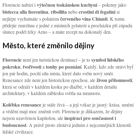
výtečnou toskánskou kuchyni
Florencie nabízí i
– pokrmy jako
bistecca alla fiorentina
ribollita
crostini di fegatini
,
nebo
si
červeného vína Chianti
nejlépe vychutnáte s pohárem
. K tomu
přidejte zmrzlinu z jedné z místních gelaterií a procházku při západu
slunce podél řeky Arno – a máte recept na dokonalý den.
Město, které změnilo dějiny
Florencie
symbol lidského
není jen turistickou destinací – je to
pokroku
tvořivosti
touhy po poznání
,
a
. Každý, kdo zde stráví byť
jen pár hodin, pocítí sílu místa, které dalo světu nový směr.
živou přítomností
Renesance zde není jen historickou epochou, ale
,
která se odráží v každém kroku po dlažbě, v každém detailu
architektury, v každém záblesku světla na mramoru.
Kolébka renesance
je stále živá – a její vzkaz je jasný: krása, umění
a vědění mají moc změnit svět. Florencie je důkazem, že dějiny
inspirací pro současnost i
nejsou uzavřenou kapitolou, ale
budoucnost
. A právě proto zůstává jedním z nejcennějších klenotů
lidské civilizace.