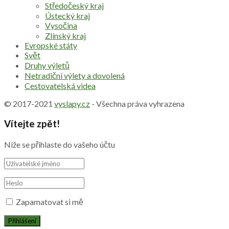
Středočeský kraj
Ústecký kraj
Vysočina
Zlínský kraj
Evropské státy
Svět
Druhy výletů
Netradiční výlety a dovolená
Cestovatelská videa
© 2017-2021
vyslapy.cz
- Všechna práva vyhrazena
Vítejte zpět!
Níže se přihlaste do vašeho účtu
Zapamatovat si mě