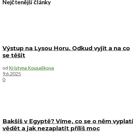
Nejčtenější články
Výstup na Lysou Horu. Odkud vyjít a na co
se těšit
od
Kristyna Kousalikova
9.6.2025
0
Bakšiš v Egyptě? Víme, co se o něm vyplatí
vědět a jak nezaplatit příliš moc