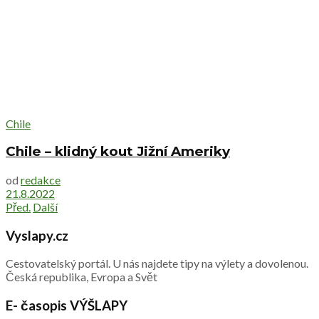
Chile
Chile – klidný kout Jižní Ameriky
od
redakce
21.8.2022
Před.
Další
Vyslapy.cz
Cestovatelský portál. U nás najdete tipy na výlety a dovolenou.
Česká republika, Evropa a Svět
E- časopis VÝŠLAPY