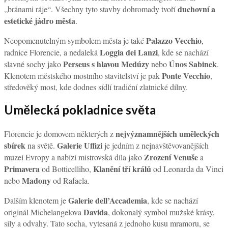
duchovní a
„bránami ráje“. Všechny tyto stavby dohromady tvoří
estetické jádro města
.
Palazzo Vecchio
Neopomenutelným symbolem města je také
,
Loggia dei Lanzi
radnice Florencie, a nedaleká
, kde se nachází
Perseus s hlavou Medúzy
Únos Sabinek
slavné sochy jako
nebo
.
Ponte Vecchio
Klenotem městského mostního stavitelství je pak
,
středověký most, kde dodnes sídlí tradiční zlatnické dílny.
Umělecká pokladnice světa
nejvýznamnějších uměleckých
Florencie je domovem některých z
sbírek
Galerie Uffizi
na světě.
je jedním z nejnavštěvovanějších
Zrození Venuše
muzeí Evropy a nabízí mistrovská díla jako
a
Primavera
Klanění tří králů
od Botticelliho,
od Leonarda da Vinci
Madony
nebo
od Rafaela.
Galerie dell’Accademia
Dalším klenotem je
, kde se nachází
Davida
originál Michelangelova
, dokonalý symbol mužské krásy,
síly a odvahy. Tato socha, vytesaná z jednoho kusu mramoru, se