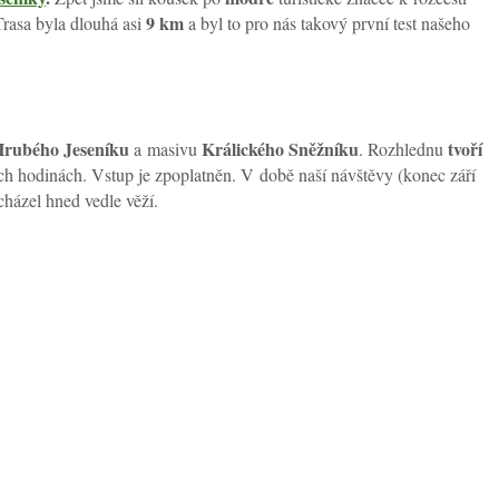
9 km
Trasa byla dlouhá asi
a byl to pro nás takový první test našeho
rubého Jeseníku
Králického Sněžníku
tvoří
a masivu
. Rozhlednu
ch hodinách. Vstup je zpoplatněn. V době naší návštěvy (konec září
cházel hned vedle věží.