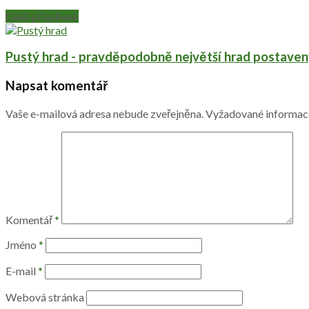
Další příspěvek
Pustý hrad - pravděpodobně největší hrad postaven
Napsat komentář
Vaše e-mailová adresa nebude zveřejněna.
Vyžadované informac
Komentář
*
Jméno
*
E-mail
*
Webová stránka