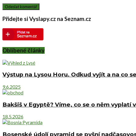
Přidejte si Vyslapy.cz na Seznam.cz
Oblíbené články
Výstup na Lysou Horu. Odkud vyjít a na co se
9.6.2025
Bakšiš v Egyptě? Víme, co se o něm vyplatí v
18.5.2026
Bosenské údolí pyramid se pyšní nadčasovost