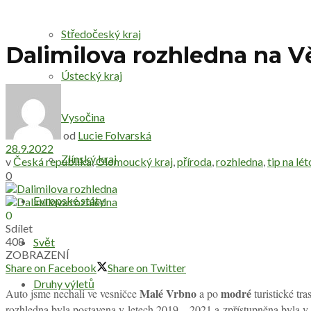
Středočeský kraj
Dalimilova rozhledna na V
Ústecký kraj
Vysočina
od
Lucie Folvarská
28.9.2022
Zlínský kraj
v
Česká republika
,
Olomoucký kraj
,
příroda
,
rozhledna
,
tip na lét
0
Evropské státy
0
Sdílet
408
Svět
ZOBRAZENÍ
Share on Facebook
Share on Twitter
Druhy výletů
Malé Vrbno
modré
Auto jsme nechali ve vesničce
a po
turistické tr
rozhledna byla postavena v letech 2019 – 2021 a zpřístupněna byla v