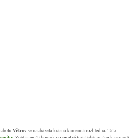
Větrov
rcholu
se nacházela krásná kamenná rozhledna. Tato
seníky
.
modré
Zpět jsme šli kousek po
turistické značce k rozcestí