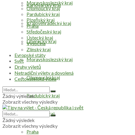
Moravskoslezský kraj
Karlovarský kraj
Olomoucký kraj
Pardubický kraj
Plzeňský kraj
Královéhradecký kraj
Praha
Středočeský kraj
Ústecký kraj
Liberecký kraj
Vysočina
Zlínský kraj
Evropské státy
Moravskoslezský kraj
Svět
Druhy výletů
Netradiční výlety a dovolená
Olomoucký kraj
Cestovatelská videa
Pardubický kraj
Žádný výsledek
Zobrazit všechny výsledky
Plzeňský kraj
Žádný výsledek
Zobrazit všechny výsledky
Praha