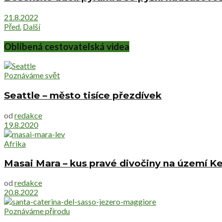
21.8.2022
Před.
Další
Oblíbená cestovatelská videa
Poznáváme svět
Seattle – město tisíce přezdívek
od
redakce
19.8.2020
Afrika
Masai Mara – kus pravé divočiny na území Ke
od
redakce
20.8.2022
Poznáváme přírodu