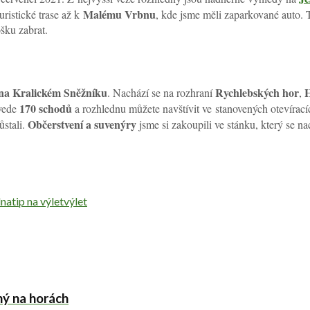
Malému Vrbnu
turistické trase až k
, kde jsme měli zaparkované auto. 
šku zabrat.
na Kralickém Sněžníku
Rychlebských hor
H
. Nachází se na rozhraní
,
170 schodů
 vede
a rozhlednu můžete navštívit ve stanovených otevírací
Občerstvení a suvenýry
ůstali.
jsme si zakoupili ve stánku, který se na
dna
tip na výlet
výlet
ný na horách