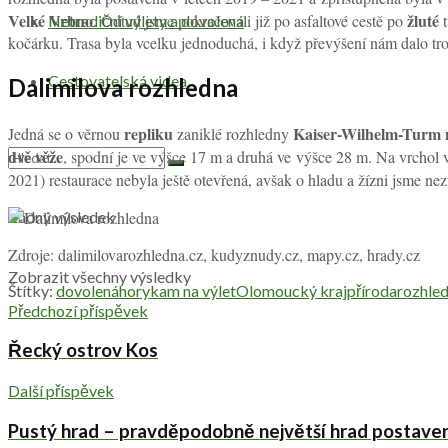
Velké Vrbno
žluté
. Odtud jsme pokračovali již po asfaltové cestě po
Netradiční výlety a dovolená
kočárku. Trasa byla vcelku jednoduchá, i když převýšení nám dalo tro
Cestovatelská videa
Dalimilova rozhledna
repliku
Kaiser-Wilhelm-Turm 
Jedná se o věrnou
zaniklé rozhledny
dvě věže
, spodní je ve výšce 17 m a druhá ve výšce 28 m. Na vrchol
2021) restaurace nebyla ještě otevřená, avšak o hladu a žízni jsme nez
Žádný výsledek
Zdroje: dalimilovarozhledna.cz, kudyznudy.cz, mapy.cz, hrady.cz
Zobrazit všechny výsledky
Štítky:
dovolená
hory
kam na výlet
Olomoucký kraj
příroda
rozhle
Předchozí příspěvek
Řecký ostrov Kos
Další příspěvek
Pustý hrad – pravděpodobně největší hrad postave