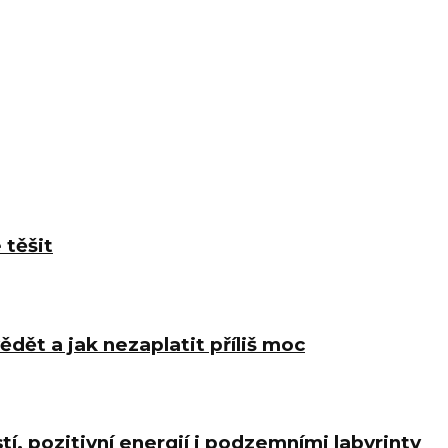
 těšit
ědět a jak nezaplatit příliš moc
í, pozitivní energií i podzemními labyrinty