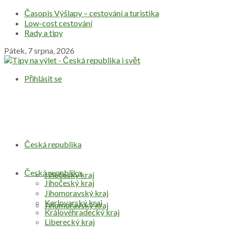
Časopis Výšlapy – cestování a turistika
Low-cost cestování
Rady a tipy
Pátek, 7 srpna, 2026
Přihlásit se
Česká republika
Česká republika
Jihočeský kraj
Jihočeský kraj
Jihomoravský kraj
Karlovarský kraj
Jihomoravský kraj
Královéhradecký kraj
Liberecký kraj