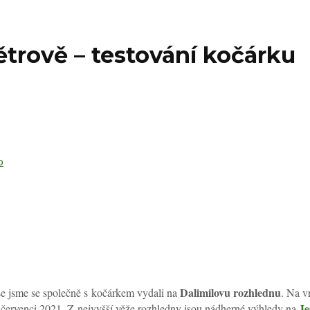
ětrově – testování kočárku
o
Dalimilovu rozhlednu
ase jsme se společně s kočárkem vydali na
. Na v
Je
 červenci 2021. Z nejvyšší věže rozhledny jsou nádherné výhledy na