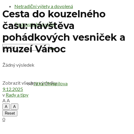
Netradiční výlety a dovolená
Cesta do kouzelného
času: návštěva
Cestovatelská videa
pohádkových vesniček a
muzeí Vánoc
Žádný výsledek
Zobrazit všechny výsledky
od
Jitka Chvapilova
9.12.2025
v
Rady a tipy
A
A
A
A
Reset
0