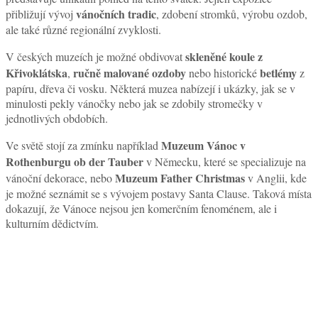
vánočních tradic
přibližují vývoj
, zdobení stromků, výrobu ozdob,
ale také různé regionální zvyklosti.
skleněné koule z
V českých muzeích je možné obdivovat
Křivoklátska
ručně malované ozdoby
betlémy
,
nebo historické
z
papíru, dřeva či vosku. Některá muzea nabízejí i ukázky, jak se v
minulosti pekly vánočky nebo jak se zdobily stromečky v
jednotlivých obdobích.
Muzeum Vánoc v
Ve světě stojí za zmínku například
Rothenburgu ob der Tauber
v Německu, které se specializuje na
Muzeum Father Christmas
vánoční dekorace, nebo
v Anglii, kde
je možné seznámit se s vývojem postavy Santa Clause. Taková místa
dokazují, že Vánoce nejsou jen komerčním fenoménem, ale i
kulturním dědictvím.