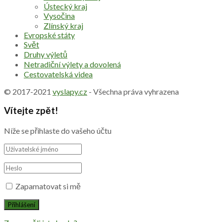
Ústecký kraj
Vysočina
Zlínský kraj
Evropské státy
Svět
Druhy výletů
Netradiční výlety a dovolená
Cestovatelská videa
© 2017-2021
vyslapy.cz
- Všechna práva vyhrazena
Vítejte zpět!
Níže se přihlaste do vašeho účtu
Zapamatovat si mě