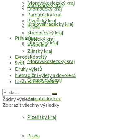
Moravskoslezský kraj
Karlovarský kraj
Olomoucký kraj
Pardubický kraj
Plzeňský kraj
Královéhradecký kraj
Praha
Středočeský kraj
Přihlásit se
Ústecký kraj
Liberecký kraj
Vysočina
Zlínský kraj
Evropské státy
Moravskoslezský kraj
Svět
Druhy výletů
Netradiční výlety a dovolená
Olomoucký kraj
Cestovatelská videa
Pardubický kraj
Žádný výsledek
Zobrazit všechny výsledky
Plzeňský kraj
Praha