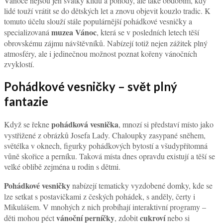
Vánoce nejsou jen svátky klidu a pohody, ale také obdobím, kdy
lidé touží vrátit se do dětských let a znovu objevit kouzlo tradic. K
tomuto účelu slouží stále populárnější pohádkové vesničky a
muzea Vánoc
specializovaná
, která se v posledních letech těší
obrovskému zájmu návštěvníků. Nabízejí totiž nejen zážitek plný
atmosféry, ale i jedinečnou možnost poznat kořeny vánočních
zvyklostí.
Pohádkové vesničky – svět plný
fantazie
pohádková vesnička
Když se řekne
, mnozí si představí místo jako
vystřižené z obrázků Josefa Lady. Chaloupky zasypané sněhem,
světélka v oknech, figurky pohádkových bytostí a všudypřítomná
vůně skořice a perníku. Taková místa dnes opravdu existují a těší se
velké oblibě zejména u rodin s dětmi.
Pohádkové vesničky
nabízejí tematicky vyzdobené domky, kde se
lze setkat s postavičkami z českých pohádek, s anděly, čerty i
Mikulášem. V mnohých z nich probíhají interaktivní programy –
vánoční perníčky
cukroví
děti mohou péct
, zdobit
nebo si