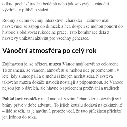
odkud pochází tradice betlémů nebo jak se vyvíjela vánoční
výzdoba v průběhu staletí.
Rodiny s dětmi oceňují interaktivní charakter – zatímco malí
návštěvníci se zapojí do dílniček a her, dospělí se mohou ponořit do
historie a obdivovat rukodělné práce. Tato kombinace dělá z
návštěvy unikátní aktivitu pro všechny generace.
Vánoční atmosféra po celý rok
muzea Vánoc
Zajímavostí je, že některá
mají otevřeno celoročně.
To znamená, že vánoční atmosféru si mohou lidé připomenout i v
létě, kdy slunce pálí a o sněhu si lze jen nechat zdát. Návštěva
takového muzea dokáže navodit nostalgii a připomenout, že Vánoce
nejsou jen o dárcích, ale hlavně o společném prožívání a tradicích.
Pohádkové vesničky
mají naopak sezónní charakter a otevírají své
brány právě v době adventu. To jejich kouzlu dodává na exkluzivitě
– lidé se těší, až je navštíví, protože vědí, že tato příležitost přichází
jen jednou do roka.