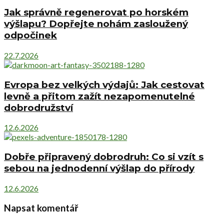
Jak správně regenerovat po horském
výšlapu? Dopřejte nohám zasloužený
odpočinek
22.7.2026
Evropa bez velkých výdajů: Jak cestovat
levně a přitom zažít nezapomenutelné
dobrodružství
12.6.2026
Dobře připravený dobrodruh: Co si vzít s
sebou na jednodenní výšlap do přírody
12.6.2026
Napsat komentář