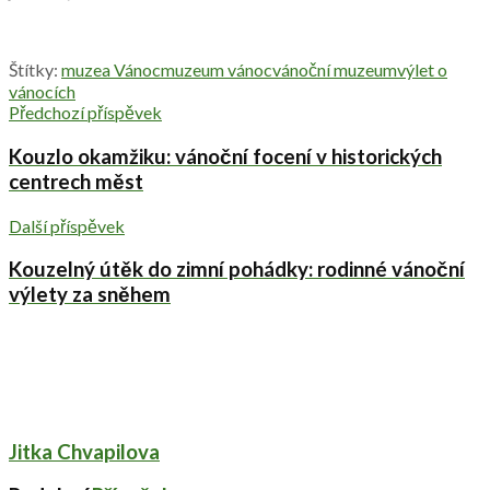
Štítky:
muzea Vánoc
muzeum vánoc
vánoční muzeum
výlet o
vánocích
Předchozí příspěvek
Kouzlo okamžiku: vánoční focení v historických
centrech měst
Další příspěvek
Kouzelný útěk do zimní pohádky: rodinné vánoční
výlety za sněhem
Jitka Chvapilova