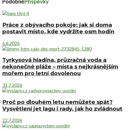
Podobné
Příspěvky
Práce z obývacího pokoje: jak si doma
postavit místo, kde vydržíte osm hodin
6.8.2026
Tyrkysová hladina, průzračná voda a
nekonečné pláže – místa s nejkrásnějším
mořem pro letní dovolenou
31.7.2026
Proč po dlouhém letu nemůžete spát?
Vysvětlení jet lagu i rady, jak ho zvládnout
22.7.2026