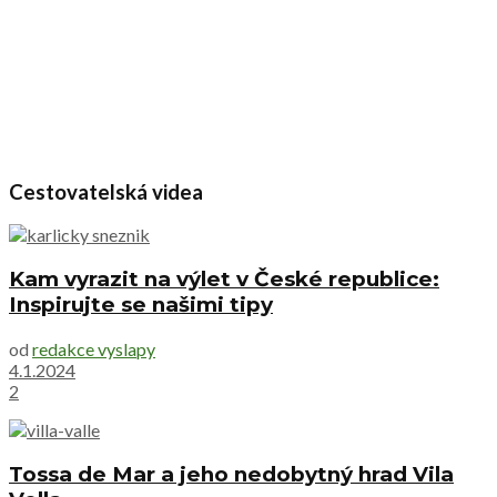
Cestovatelská videa
Kam vyrazit na výlet v České republice:
Inspirujte se našimi tipy
od
redakce vyslapy
4.1.2024
2
Tossa de Mar a jeho nedobytný hrad Vila