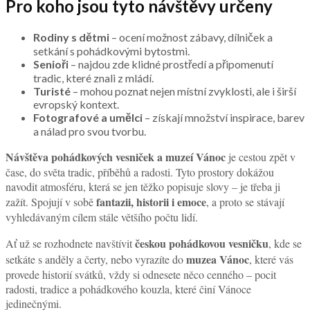
Pro koho jsou tyto návštěvy určeny
Rodiny s dětmi
– ocení možnost zábavy, dílniček a
setkání s pohádkovými bytostmi.
Senioři
– najdou zde klidné prostředí a připomenutí
tradic, které znali z mládí.
Turisté
– mohou poznat nejen místní zvyklosti, ale i širší
evropský kontext.
Fotografové a umělci
– získají množství inspirace, barev
a nálad pro svou tvorbu.
Návštěva pohádkových vesniček a muzeí Vánoc
je cestou zpět v
čase, do světa tradic, příběhů a radosti. Tyto prostory dokážou
navodit atmosféru, která se jen těžko popisuje slovy – je třeba ji
fantazii, historii i emoce
zažít. Spojují v sobě
, a proto se stávají
vyhledávaným cílem stále většího počtu lidí.
českou pohádkovou vesničku
Ať už se rozhodnete navštívit
, kde se
muzea Vánoc
setkáte s anděly a čerty, nebo vyrazíte do
, které vás
provede historií svátků, vždy si odnesete něco cenného – pocit
radosti, tradice a pohádkového kouzla, které činí Vánoce
jedinečnými.