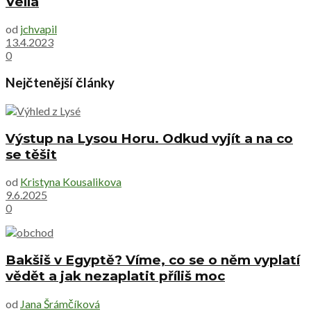
Vella
od
jchvapil
13.4.2023
0
Nejčtenější články
Výstup na Lysou Horu. Odkud vyjít a na co
se těšit
od
Kristyna Kousalikova
9.6.2025
0
Bakšiš v Egyptě? Víme, co se o něm vyplatí
vědět a jak nezaplatit příliš moc
od
Jana Šrámčíková