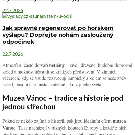
22.7.2026
Jak správně regenerovat po horském
výšlapu? Dopřejte nohám zasloužený
odpočinek
22.7.2026
betlémy
Atmosféru často dotváří
– živé i dřevěné, hudební doprovod
koled a možnost účastnit se krátkých představení. V zimních
večerech, kdy se všude rozsvěcují lampičky a kolem se nese zpěv
koled, působí tato místa skutečně jako z jiného světa.
Muzea Vánoc – tradice a historie pod
jednou střechou
muzea
Pokud se někdo zajímá o historii, pak jsou ideálním cílem
Vánoc
. Ta se nacházejí v různých koutech Evropy a každé z nich
představuje unikátní pohled na tento svátek. Jejich expozice