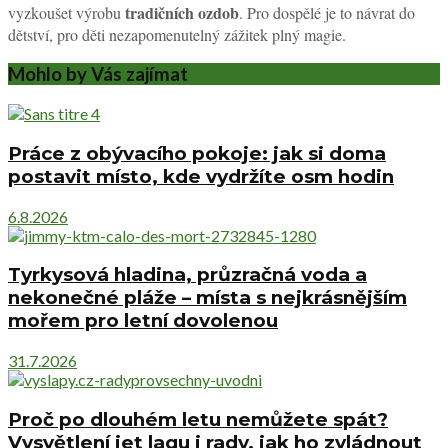
tradičních ozdob
vyzkoušet výrobu
. Pro dospělé je to návrat do
dětství, pro děti nezapomenutelný zážitek plný magie.
Mohlo by Vás zajímat
Práce z obývacího pokoje: jak si doma
postavit místo, kde vydržíte osm hodin
6.8.2026
Tyrkysová hladina, průzračná voda a
nekonečné pláže – místa s nejkrásnějším
mořem pro letní dovolenou
31.7.2026
Proč po dlouhém letu nemůžete spát?
Vysvětlení jet lagu i rady, jak ho zvládnout