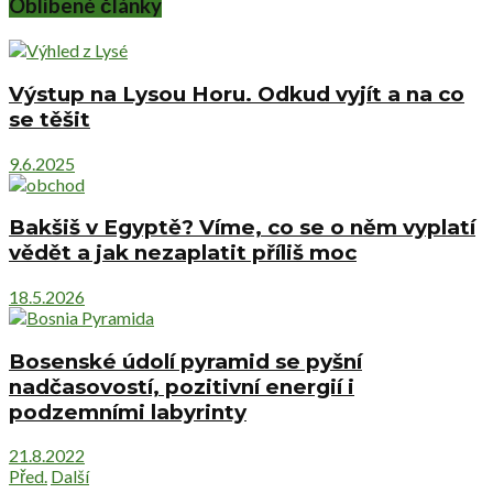
Oblíbené články
Výstup na Lysou Horu. Odkud vyjít a na co
se těšit
9.6.2025
Bakšiš v Egyptě? Víme, co se o něm vyplatí
vědět a jak nezaplatit příliš moc
18.5.2026
Bosenské údolí pyramid se pyšní
nadčasovostí, pozitivní energií i
podzemními labyrinty
21.8.2022
Před.
Další