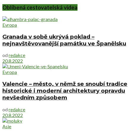
Oblíbená cestovatelská videa
Evropa
Granada v sobě ukrývá poklad –
nejnavštěvovanější památku ve Španělsku
od
redakce
20.8.2022
Evropa
Valencie – město, v němž se snoubí tradice
historické i moderní architektury opravdu
nevšedním způsobem
od
redakce
20.8.2022
Asie