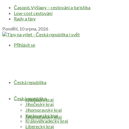
Časopis Výšlapy – cestování a turistika
Low-cost cestování
Rady a tipy
Pondělí, 10 srpna, 2026
Přihlásit se
Česká republika
Česká republika
Jihočeský kraj
Jihočeský kraj
Jihomoravský kraj
Karlovarský kraj
Jihomoravský kraj
Královéhradecký kraj
Liberecký kraj