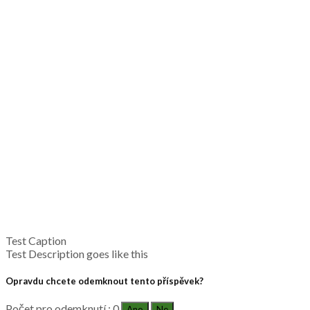
Test Caption
Test Description goes like this
Opravdu chcete odemknout tento příspěvek?
Počet pro odemknutí : 0
Ano
Ne