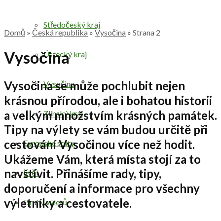
Středočeský kraj
Domů
»
Česká republika
»
Vysočina
»
Strana 2
Vysočina
Ústecký kraj
Vysočina se může pochlubit nejen
Vysočina
krásnou přírodou, ale i bohatou historii
a velkým množstvím krásných památek.
Zlínský kraj
Tipy na výlety se vám budou určitě při
cestování Vysočinou více než hodit.
Evropské státy
Ukážeme Vám, která místa stojí za to
navštívit. Přinášíme rady, tipy,
Svět
doporučení a informace pro všechny
výletníky a cestovatele.
Druhy výletů