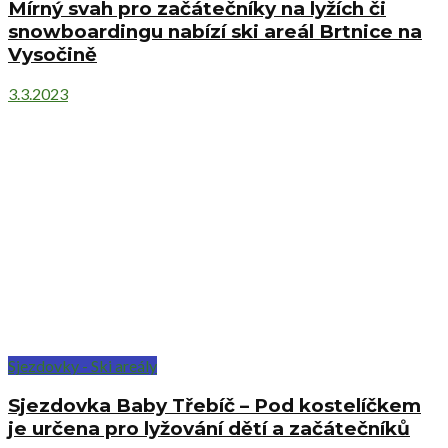
Mírný svah pro začátečníky na lyžích či
snowboardingu nabízí ski areál Brtnice na
Vysočině
3.3.2023
Sjezdovky - Ski areály
Sjezdovka Baby Třebíč – Pod kostelíčkem
je určena pro lyžování dětí a začátečníků