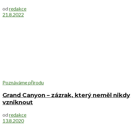
od
redakce
21.8.2022
Poznáváme přírodu
Grand Canyon – zázrak, který neměl nikdy
vzniknout
od
redakce
13.8.2020