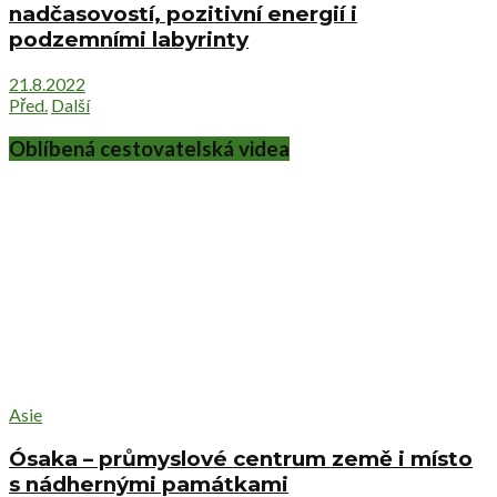
nadčasovostí, pozitivní energií i
podzemními labyrinty
21.8.2022
Před.
Další
Oblíbená cestovatelská videa
Asie
Ósaka – průmyslové centrum země i místo
s nádhernými památkami