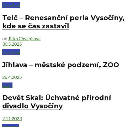
Vysočina
Telč – Renesanční perla Vysočiny,
kde se čas zastavil
od
Jitka Chvapilova
30.5.2025
Vysočina
Jihlava – městské podzemí, ZOO
26.4.2025
skály
Devět Skal: Úchvatné přírodní
divadlo Vysočiny
2.11.2023
muzeum