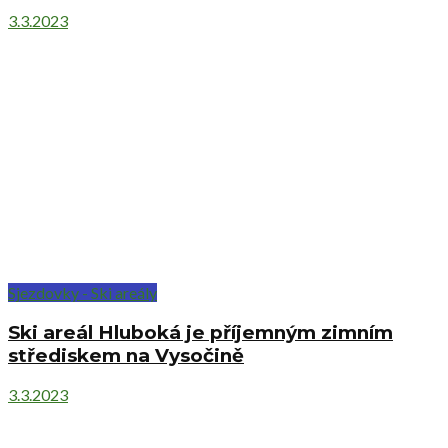
3.3.2023
Sjezdovky - Ski areály
Ski areál Hluboká je příjemným zimním
střediskem na Vysočině
3.3.2023