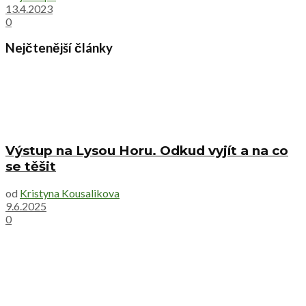
13.4.2023
0
Nejčtenější články
Výstup na Lysou Horu. Odkud vyjít a na co
se těšit
od
Kristyna Kousalikova
9.6.2025
0