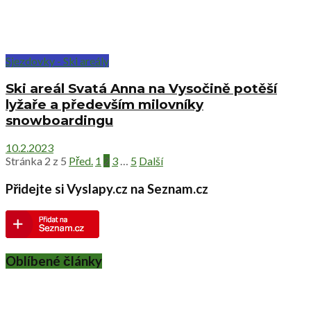
Sjezdovky - Ski areály
Ski areál Svatá Anna na Vysočině potěší
lyžaře a především milovníky
snowboardingu
10.2.2023
Stránka 2 z 5
Před.
1
2
3
…
5
Další
Přidejte si Vyslapy.cz na Seznam.cz
Oblíbené články