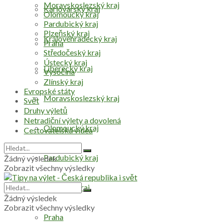
Moravskoslezský kraj
Karlovarský kraj
Olomoucký kraj
Pardubický kraj
Plzeňský kraj
Královéhradecký kraj
Praha
Středočeský kraj
Ústecký kraj
Liberecký kraj
Vysočina
Zlínský kraj
Evropské státy
Moravskoslezský kraj
Svět
Druhy výletů
Netradiční výlety a dovolená
Olomoucký kraj
Cestovatelská videa
Pardubický kraj
Žádný výsledek
Zobrazit všechny výsledky
Plzeňský kraj
Žádný výsledek
Zobrazit všechny výsledky
Praha