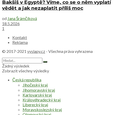
Bakšiš v Egyptě? Víme, co se o něm vyplatí
vědět a jak nezaplatit příliš moc
od
Jana Šrámčíková
18.5.2026
1
Kontakt
Reklama
© 2017-2021
vyslapy.cz
- Všechna práva vyhrazena
Žádný výsledek
Zobrazit všechny výsledky
Česká republika
Jihočeský kraj
Jihomoravský kraj
Karlovarský kraj
Královéhradecký kraj
Liberecký kraj
Moravskoslezský kraj
Olomoucký kraj