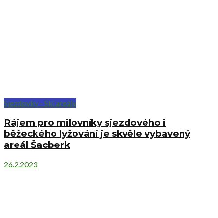
Sjezdovky - Ski areály
Rájem pro milovníky sjezdového i
běžeckého lyžování je skvěle vybavený
areál Šacberk
26.2.2023