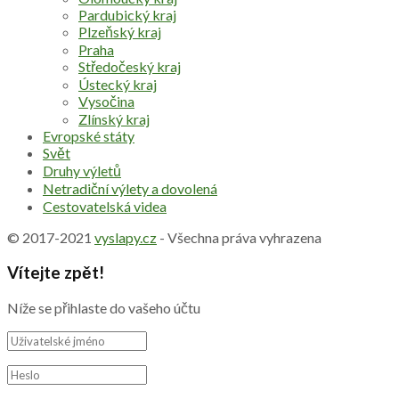
Pardubický kraj
Plzeňský kraj
Praha
Středočeský kraj
Ústecký kraj
Vysočina
Zlínský kraj
Evropské státy
Svět
Druhy výletů
Netradiční výlety a dovolená
Cestovatelská videa
© 2017-2021
vyslapy.cz
- Všechna práva vyhrazena
Vítejte zpět!
Níže se přihlaste do vašeho účtu