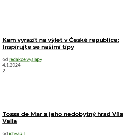
Kam vyrazit na výlet v České republice:
Inspirujte se našimi tipy
od
redakce vyslapy
4.1.2024
2
Tossa de Mar a jeho nedobytný hrad Vila
Vella
od
jchvapil