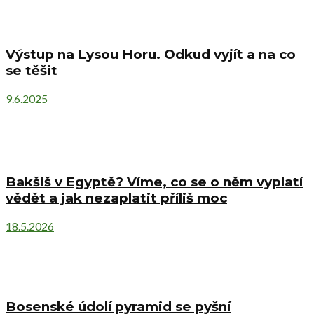
Výstup na Lysou Horu. Odkud vyjít a na co
se těšit
9.6.2025
Bakšiš v Egyptě? Víme, co se o něm vyplatí
vědět a jak nezaplatit příliš moc
18.5.2026
Bosenské údolí pyramid se pyšní