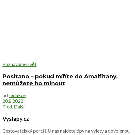
Poznáváme svět
Positano – pokud míříte do Amalfitany,
nemůžete ho minout
od
redakce
20.8.2022
Před.
Další
Vyslapy.cz
Cestovatelský portál. U nás najdete tipy na výlety a dovolenou.