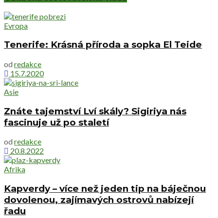
Evropa
Tenerife: Krásná příroda a sopka El Teide
od
redakce
15.7.2020
Asie
Znáte tajemství Lví skály? Sigiriya nás
fascinuje už po staletí
od
redakce
20.8.2022
Afrika
Kapverdy – více než jeden tip na báječnou
dovolenou, zajímavých ostrovů nabízejí
řadu