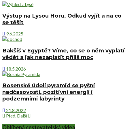
Výstup na Lysou Horu. Odkud vyjít a na co
se těšit
9.6.2025
Bakšiš v Egyptě? Víme, co se o něm vyplatí
vědět a jak nezaplatit příliš moc
18.5.2026
Bosenské údolí pyramid se pyšní
nadčasovostí, pozitivní energií i
podzemními labyrinty
21.8.2022
Před.
Další
Oblíbená cestovatelská videa