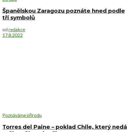
Španělskou Zaragozu poznáte hned podle
tří symbolů
od
redakce
17.8.2022
Poznáváme přírodu
Torres del Paine – poklad Chile, který nedá