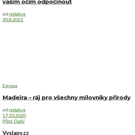
vašim očím odpočinout
od
redakce
20.8.2022
Evropa
Madeira – ráj pro všechny milovníky přírody
od
redakce
17.10.2020
Před.
Další
Vyslapy.cz