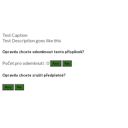
Test Caption
Test Description goes like this
Opravdu chcete odemknout tento příspěvek?
Počet pro odemknutí : 0
Ano
Ne
Opravdu chcete zrušit předplatné?
Ano
Ne