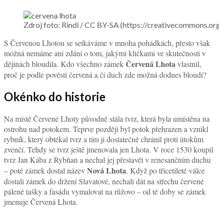
Zdroj foto: Rindi / CC BY-SA (https://creativecomm
S Červenou Lhotou se setkáváme v mnoha pohádkách, přesto však
možná nemáme ani zdání o tom, jakými kličkami ve skutečnosti v
Červená Lhota
dějinách bloudila. Kdo všechno zámek
vlastnil,
proč je podle pověsti červená a čí duch zde možná dodnes bloudí?
Okénko do historie
Na místě Červené Lhoty původně stála tvrz, která byla umístěna na
ostrohu nad potokem. Teprve později byl potok přehrazen a vznikl
rybník, který obtékal tvrz a tím ji dostatečně chránil proti útokům
zvenčí. Tehdy se tvrz ještě jmenovala jen Lhota. V roce 1530 koupil
tvrz Jan Kába z Rybňan a nechal jej přestavět v renesančním duchu
Nová Lhota
– poté zámek dostal název
. Když po třicetileté válce
dostali zámek do držení Slavatové, nechali dát na střechu červené
pálené tašky a fasádu vymalovat na růžovo – od té doby se zámek
jmenuje Červená Lhota.