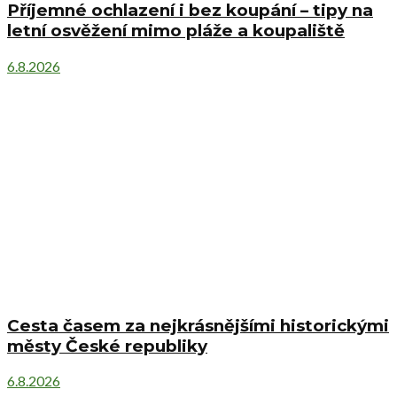
Příjemné ochlazení i bez koupání – tipy na
letní osvěžení mimo pláže a koupaliště
6.8.2026
Cesta časem za nejkrásnějšími historickými
městy České republiky
6.8.2026