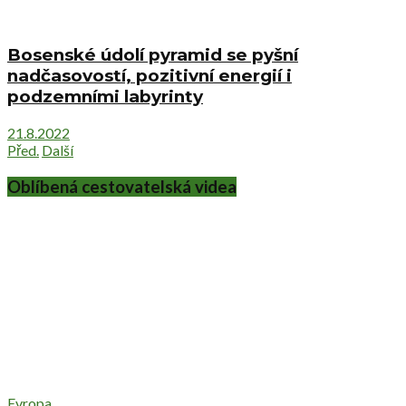
Bosenské údolí pyramid se pyšní
nadčasovostí, pozitivní energií i
podzemními labyrinty
21.8.2022
Před.
Další
Oblíbená cestovatelská videa
Evropa