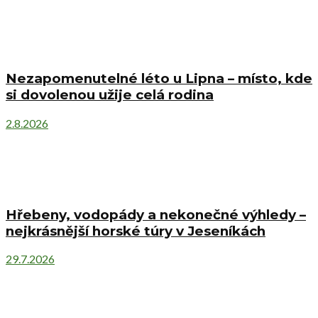
Nezapomenutelné léto u Lipna – místo, kde
si dovolenou užije celá rodina
2.8.2026
Hřebeny, vodopády a nekonečné výhledy –
nejkrásnější horské túry v Jeseníkách
29.7.2026