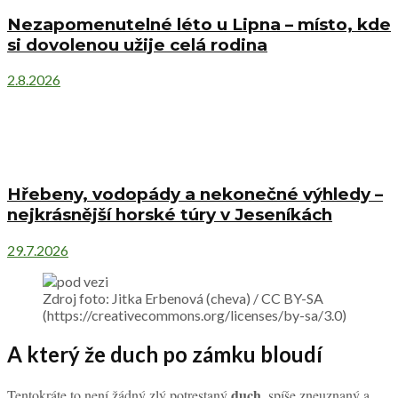
Nezapomenutelné léto u Lipna – místo, kde
si dovolenou užije celá rodina
2.8.2026
Hřebeny, vodopády a nekonečné výhledy –
nejkrásnější horské túry v Jeseníkách
29.7.2026
Zdroj foto: Jitka Erbenová (cheva) / CC BY-SA
(https://creativecommons.org/licenses/by-sa/3.0)
A který že duch po zámku bloudí
duch
Tentokráte to není žádný zlý potrestaný
, spíše zneuznaný a