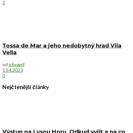
2
Tossa de Mar a jeho nedobytný hrad Vila
Vella
od
jchvapil
13.4.2023
0
Nejčtenější články
Výstup na Lysou Horu. Odkud vyjít a na co