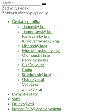
Žádný výsledek
Zobrazit všechny výsledky
Česká republika
Jihočeský kraj
Jihomoravský kraj
Karlovarský kraj
Královéhradecký kraj
Liberecký kraj
Moravskoslezský kraj
Olomoucký kraj
Pardubický kraj
Plzeňský kraj
Praha
Středočeský kraj
Ústecký kraj
Vysočina
Zlínský kraj
Evropské státy
Svět
Druhy výletů
Netradiční výlety a dovolená