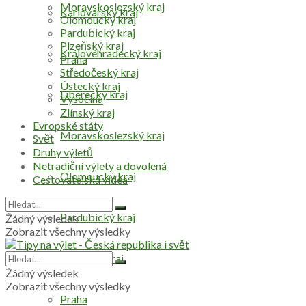
Moravskoslezský kraj
Karlovarský kraj
Olomoucký kraj
Pardubický kraj
Plzeňský kraj
Královéhradecký kraj
Praha
Středočeský kraj
Ústecký kraj
Liberecký kraj
Vysočina
Zlínský kraj
Evropské státy
Moravskoslezský kraj
Svět
Druhy výletů
Netradiční výlety a dovolená
Olomoucký kraj
Cestovatelská videa
Pardubický kraj
Žádný výsledek
Zobrazit všechny výsledky
Plzeňský kraj
Žádný výsledek
Zobrazit všechny výsledky
Praha