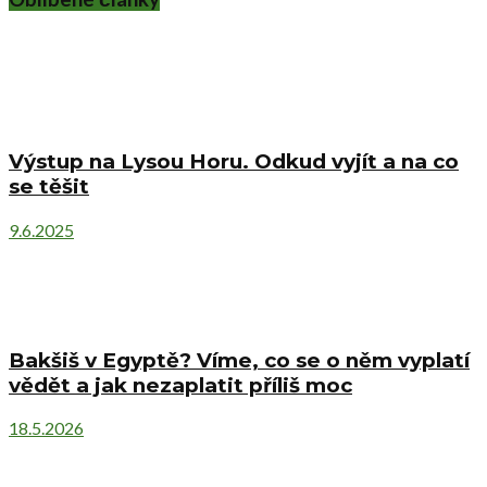
Výstup na Lysou Horu. Odkud vyjít a na co
se těšit
9.6.2025
Bakšiš v Egyptě? Víme, co se o něm vyplatí
vědět a jak nezaplatit příliš moc
18.5.2026