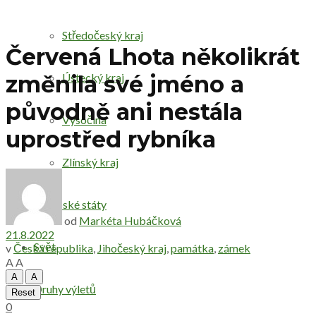
Středočeský kraj
Červená Lhota několikrát
Ústecký kraj
změnila své jméno a
původně ani nestála
Vysočina
uprostřed rybníka
Zlínský kraj
Evropské státy
od
Markéta Hubáčková
21.8.2022
Svět
v
Česká republika
,
Jihočeský kraj
,
památka
,
zámek
A
A
A
A
Druhy výletů
Reset
0