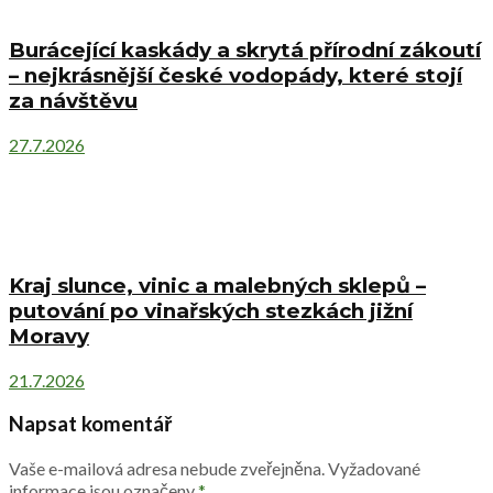
Burácející kaskády a skrytá přírodní zákoutí
– nejkrásnější české vodopády, které stojí
za návštěvu
27.7.2026
Kraj slunce, vinic a malebných sklepů –
putování po vinařských stezkách jižní
Moravy
21.7.2026
Napsat komentář
Vaše e-mailová adresa nebude zveřejněna.
Vyžadované
informace jsou označeny
*