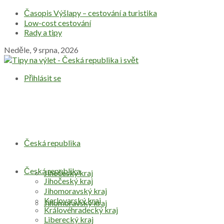
Časopis Výšlapy – cestování a turistika
Low-cost cestování
Rady a tipy
Neděle, 9 srpna, 2026
Přihlásit se
Česká republika
Česká republika
Jihočeský kraj
Jihočeský kraj
Jihomoravský kraj
Karlovarský kraj
Jihomoravský kraj
Královéhradecký kraj
Liberecký kraj