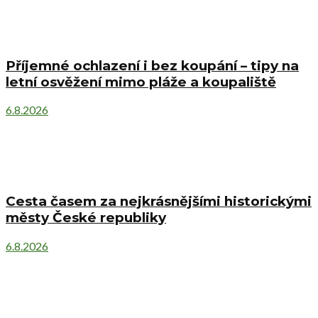
Příjemné ochlazení i bez koupání – tipy na
letní osvěžení mimo pláže a koupaliště
6.8.2026
Cesta časem za nejkrásnějšími historickými
městy České republiky
6.8.2026