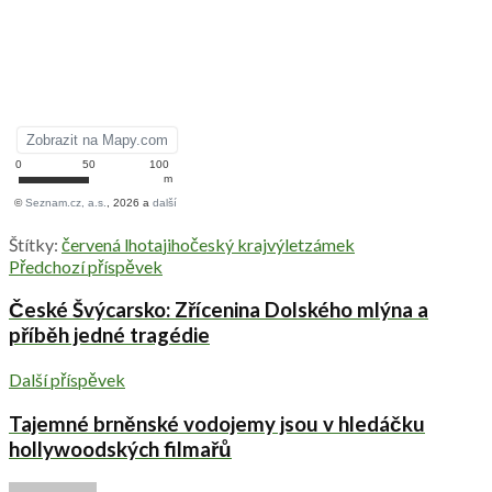
Štítky:
červená lhota
jihočeský kraj
výlet
zámek
Předchozí příspěvek
České Švýcarsko: Zřícenina Dolského mlýna a
příběh jedné tragédie
Další příspěvek
Tajemné brněnské vodojemy jsou v hledáčku
hollywoodských filmařů