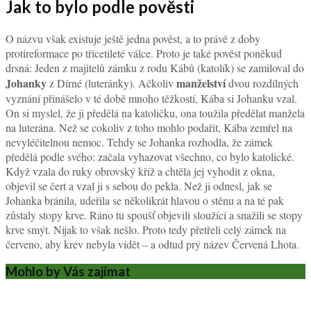
Jak to bylo podle pověsti
O názvu však existuje ještě jedna pověst, a to právě z doby
protireformace po třicetileté válce. Proto je také pověst poněkud
drsná: Jeden z majitelů zámku z rodu Kábů (katolík) se zamiloval do
Johanky
manželství
z Dírné (luteránky). Ačkoliv
dvou rozdílných
vyznání přinášelo v té době mnoho těžkostí, Kába si Johanku vzal.
On si myslel, že ji předělá na katoličku, ona toužila předělat manžela
na luterána. Než se cokoliv z toho mohlo podařit, Kába zemřel na
nevyléčitelnou nemoc. Tehdy se Johanka rozhodla, že zámek
předělá podle svého: začala vyhazovat všechno, co bylo katolické.
Když vzala do ruky obrovský kříž a chtěla jej vyhodit z okna,
objevil se čert a vzal ji s sebou do pekla. Než ji odnesl, jak se
Johanka bránila, udeřila se několikrát hlavou o stěnu a na té pak
zůstaly stopy krve. Ráno tu spoušť objevili sloužící a snažili se stopy
krve smýt. Nijak to však nešlo. Proto tedy přetřeli celý zámek na
červeno, aby krev nebyla vidět – a odtud prý název Červená Lhota.
Mohlo by Vás zajímat