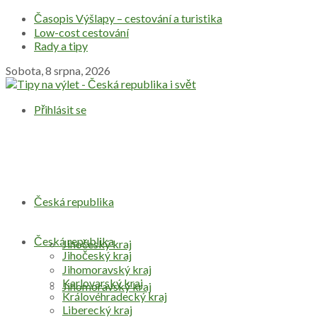
Časopis Výšlapy – cestování a turistika
Low-cost cestování
Rady a tipy
Sobota, 8 srpna, 2026
Přihlásit se
Česká republika
Česká republika
Jihočeský kraj
Jihočeský kraj
Jihomoravský kraj
Karlovarský kraj
Jihomoravský kraj
Královéhradecký kraj
Liberecký kraj