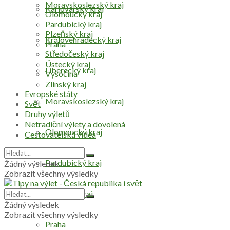
Moravskoslezský kraj
Karlovarský kraj
Olomoucký kraj
Pardubický kraj
Plzeňský kraj
Královéhradecký kraj
Praha
Středočeský kraj
Ústecký kraj
Liberecký kraj
Vysočina
Zlínský kraj
Evropské státy
Moravskoslezský kraj
Svět
Druhy výletů
Netradiční výlety a dovolená
Olomoucký kraj
Cestovatelská videa
Pardubický kraj
Žádný výsledek
Zobrazit všechny výsledky
Plzeňský kraj
Žádný výsledek
Zobrazit všechny výsledky
Praha