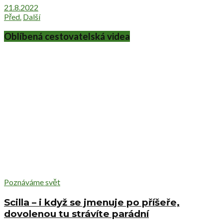
21.8.2022
Před.
Další
Oblíbená cestovatelská videa
Poznáváme svět
Scilla – i když se jmenuje po příšeře,
dovolenou tu strávíte parádní