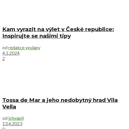
Kam vyrazit na výlet v České republice:
Inspirujte se našimi tipy
od
redakce vyslapy
4.1.2024
2
Tossa de Mar a jeho nedobytný hrad Vila
Vella
od
jchvapil
13.4.2023
0