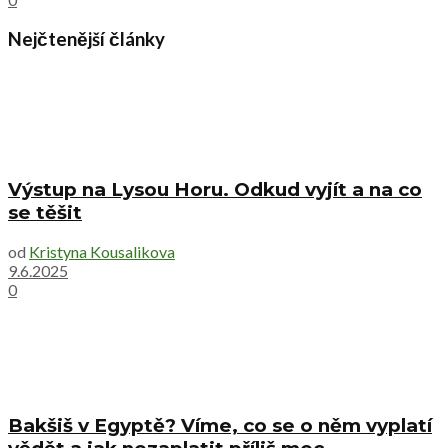
Nejčtenější články
Výstup na Lysou Horu. Odkud vyjít a na co
se těšit
od
Kristyna Kousalikova
9.6.2025
0
Bakšiš v Egyptě? Víme, co se o něm vyplatí