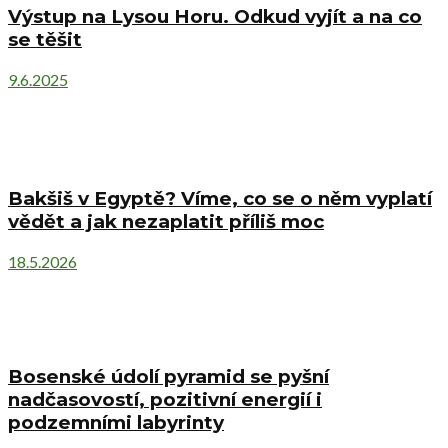
Výstup na Lysou Horu. Odkud vyjít a na co
se těšit
9.6.2025
Bakšiš v Egyptě? Víme, co se o něm vyplatí
vědět a jak nezaplatit příliš moc
18.5.2026
Bosenské údolí pyramid se pyšní
nadčasovostí, pozitivní energií i
podzemními labyrinty