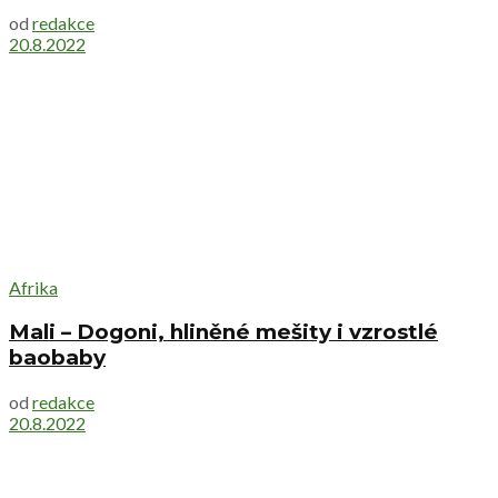
od
redakce
20.8.2022
Afrika
Mali – Dogoni, hliněné mešity i vzrostlé
baobaby
od
redakce
20.8.2022