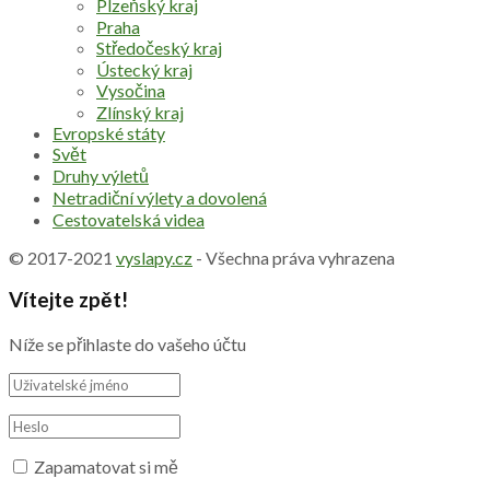
Plzeňský kraj
Praha
Středočeský kraj
Ústecký kraj
Vysočina
Zlínský kraj
Evropské státy
Svět
Druhy výletů
Netradiční výlety a dovolená
Cestovatelská videa
© 2017-2021
vyslapy.cz
- Všechna práva vyhrazena
Vítejte zpět!
Níže se přihlaste do vašeho účtu
Zapamatovat si mě