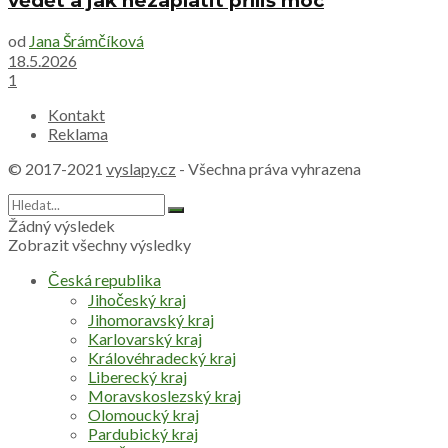
vědět a jak nezaplatit příliš moc
od
Jana Šrámčíková
18.5.2026
1
Kontakt
Reklama
© 2017-2021
vyslapy.cz
- Všechna práva vyhrazena
Žádný výsledek
Zobrazit všechny výsledky
Česká republika
Jihočeský kraj
Jihomoravský kraj
Karlovarský kraj
Královéhradecký kraj
Liberecký kraj
Moravskoslezský kraj
Olomoucký kraj
Pardubický kraj