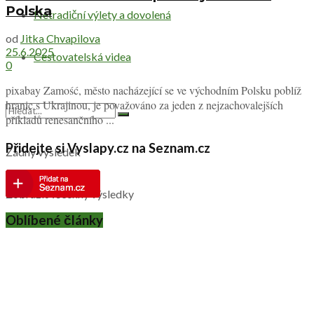
Polska
Netradiční výlety a dovolená
od
Jitka Chvapilova
25.6.2025
Cestovatelská videa
0
pixabay Zamość, město nacházející se ve východním Polsku poblíž
hranic s Ukrajinou, je považováno za jeden z nejzachovalejších
příkladů renesančního ...
Přidejte si Vyslapy.cz na Seznam.cz
Žádný výsledek
Zobrazit všechny výsledky
Oblíbené články