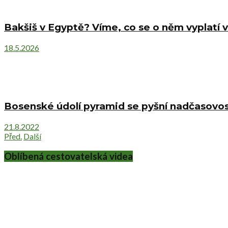
Bakšiš v Egyptě? Víme, co se o něm vyplatí v
18.5.2026
Bosenské údolí pyramid se pyšní nadčasovost
21.8.2022
Před.
Další
Oblíbená cestovatelská videa