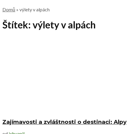
Domů
»
výlety v alpách
Štítek:
výlety v alpách
Zajímavosti a zvláštnosti o destinaci: Alpy
od
jchvapil