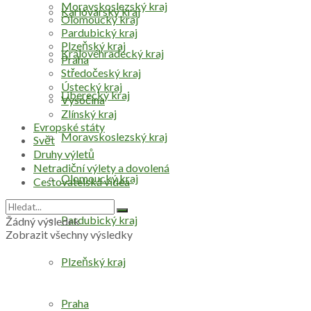
Moravskoslezský kraj
Karlovarský kraj
Olomoucký kraj
Pardubický kraj
Plzeňský kraj
Královéhradecký kraj
Praha
Středočeský kraj
Ústecký kraj
Liberecký kraj
Vysočina
Zlínský kraj
Evropské státy
Moravskoslezský kraj
Svět
Druhy výletů
Netradiční výlety a dovolená
Olomoucký kraj
Cestovatelská videa
Pardubický kraj
Žádný výsledek
Zobrazit všechny výsledky
Plzeňský kraj
Praha