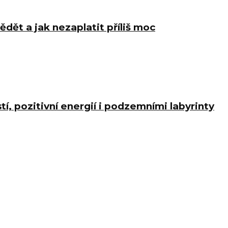
ědět a jak nezaplatit příliš moc
í, pozitivní energií i podzemními labyrinty