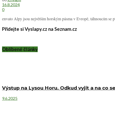
16.8.2024
0
envato Alpy jsou největším horským pásma v Evropě, táhnoucím se pře
Přidejte si Vyslapy.cz na Seznam.cz
Oblíbené články
Výstup na Lysou Horu. Odkud vyjít a na co se
9.6.2025