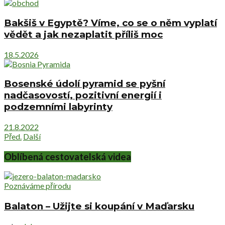
Bakšiš v Egyptě? Víme, co se o něm vyplatí
vědět a jak nezaplatit příliš moc
18.5.2026
Bosenské údolí pyramid se pyšní
nadčasovostí, pozitivní energií i
podzemními labyrinty
21.8.2022
Před.
Další
Oblíbená cestovatelská videa
Poznáváme přírodu
Balaton – Užijte si koupání v Maďarsku