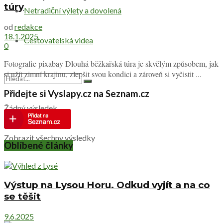
túry
Netradiční výlety a dovolená
od
redakce
18.1.2025
Cestovatelská videa
0
Fotografie pixabay Dlouhá běžkařská túra je skvělým způsobem, jak
si užít zimní krajinu, zlepšit svou kondici a zároveň si vyčistit ...
Přidejte si Vyslapy.cz na Seznam.cz
Žádný výsledek
Zobrazit všechny výsledky
Oblíbené články
Výstup na Lysou Horu. Odkud vyjít a na co
se těšit
9.6.2025