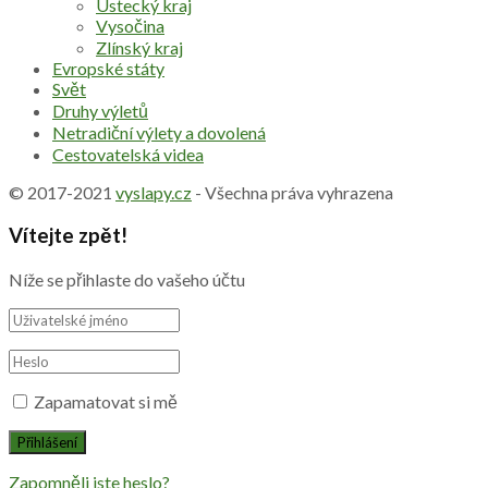
Ústecký kraj
Vysočina
Zlínský kraj
Evropské státy
Svět
Druhy výletů
Netradiční výlety a dovolená
Cestovatelská videa
© 2017-2021
vyslapy.cz
- Všechna práva vyhrazena
Vítejte zpět!
Níže se přihlaste do vašeho účtu
Zapamatovat si mě
Zapomněli jste heslo?