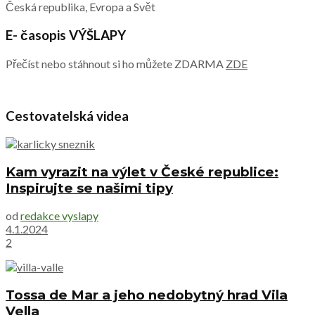
Česká republika, Evropa a Svět
E- časopis VÝŠLAPY
Přečíst nebo stáhnout si ho můžete ZDARMA
ZDE
Cestovatelská videa
Kam vyrazit na výlet v České republice:
Inspirujte se našimi tipy
od
redakce vyslapy
4.1.2024
2
Tossa de Mar a jeho nedobytný hrad Vila
Vella