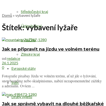
Středočeský kraj
Domů
»
vybavení lyžaře
Štítek:
vybavení lyžaře
Ústecký kraj
Vysočina
Jak se připravit na jízdu ve volném terénu
Zlínský kraj
od
redakce
26.1.2025
0
Evropské státy
Fotografie pixabay Jízda ve volném terénu, ať už jde o lyžování,
snowboarding nebo skialpinismus, nabízí nezapomenutelné zážitky
Svět
a adrenalin. Ovšem ...
Druhy výletů
Jak se správně vybavit na dlouhé běžkařské