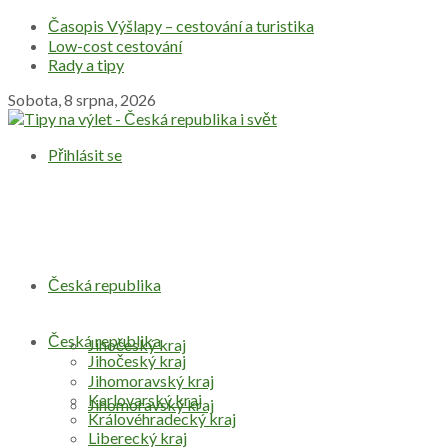
Časopis Výšlapy – cestování a turistika
Low-cost cestování
Rady a tipy
Sobota, 8 srpna, 2026
Přihlásit se
Česká republika
Česká republika
Jihočeský kraj
Jihočeský kraj
Jihomoravský kraj
Karlovarský kraj
Jihomoravský kraj
Královéhradecký kraj
Liberecký kraj