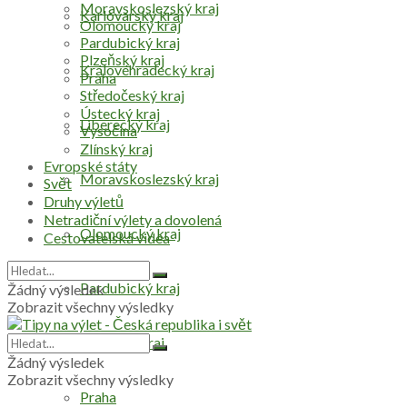
Moravskoslezský kraj
Karlovarský kraj
Olomoucký kraj
Pardubický kraj
Plzeňský kraj
Královéhradecký kraj
Praha
Středočeský kraj
Ústecký kraj
Liberecký kraj
Vysočina
Zlínský kraj
Evropské státy
Moravskoslezský kraj
Svět
Druhy výletů
Netradiční výlety a dovolená
Olomoucký kraj
Cestovatelská videa
Pardubický kraj
Žádný výsledek
Zobrazit všechny výsledky
Plzeňský kraj
Žádný výsledek
Zobrazit všechny výsledky
Praha