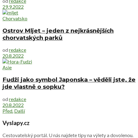
od
redakce
29.9.2022
Chorvatsko
Ostrov Mljet – jeden z nejkrásnějších
chorvatských parků
od
redakce
20.8.2022
Asie
Fudži jako symbol Japonska – věděli jste, že
jde vlastně o sopku?
od
redakce
20.8.2022
Před.
Další
Vyslapy.cz
Cestovatelský portál. U nás najdete tipy na výlety a dovolenou.