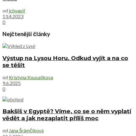
od
jchvapil
13.4.2023
0
Nejčtenější články
Výstup na Lysou Horu. Odkud vyjít a na co
se těšit
od
Kristyna Kousalikova
9.6.2025
0
Bakšiš v Egyptě? Víme, co se o něm vyplatí
vědět a jak nezaplatit příliš moc
od
Jana Šrámčíková