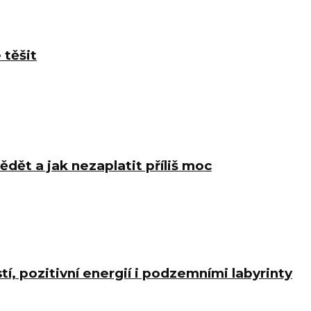
 těšit
ědět a jak nezaplatit příliš moc
í, pozitivní energií i podzemními labyrinty