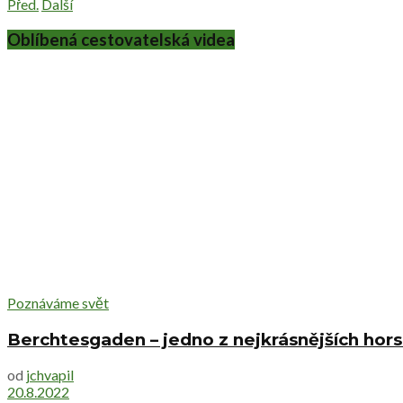
Před.
Další
Oblíbená cestovatelská videa
Poznáváme svět
Berchtesgaden – jedno z nejkrásnějších ho
od
jchvapil
20.8.2022