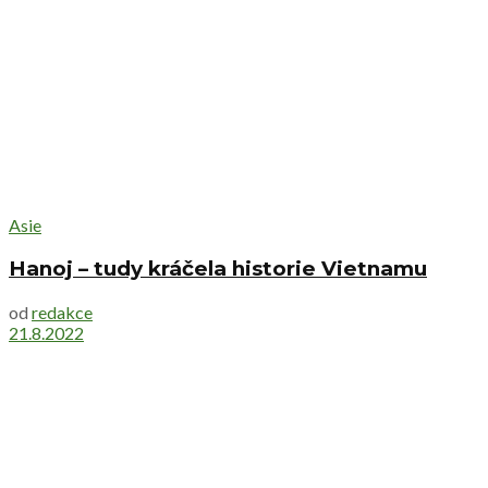
Asie
Hanoj – tudy kráčela historie Vietnamu
od
redakce
21.8.2022