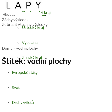
Středočeský kraj
Žádný výsledek
Zobrazit všechny výsledky
Ústecký kraj
Vysočina
Domů
»
vodní plochy
Zlínský kraj
Štítek:
vodní plochy
Evropské státy
Svět
Druhy výletů