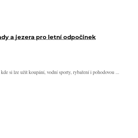
ady a jezera pro letní odpočinek
de si lze užít koupání, vodní sporty, rybaření i pohodovou ...