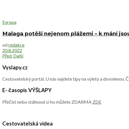
Evropa
Malaga potěší nejenom plážemi – k mání jsou 
od
redakce
20.8.2022
Před.
Další
Vyslapy.cz
Cestovatelský portál. U nás najdete tipy na výlety a dovolenou. 
E- časopis VÝŠLAPY
Přečíst nebo stáhnout si ho můžete ZDARMA
ZDE
Cestovatelská videa