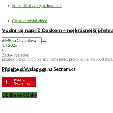
Netradiční výlety a dovolená
Cestovatelská videa
Vodní ráj napříč Českem – nejkrásnější přehr
od
Jitka Chvapilova
3.7.2026
0
Žádný výsledek
pixabay Česká republika sice nemá moře, přesto nabízí nespočet míst, k
Přidejte si Vyslapy.cz na Seznam.cz
Zobrazit všechny výsledky
Oblíbené články