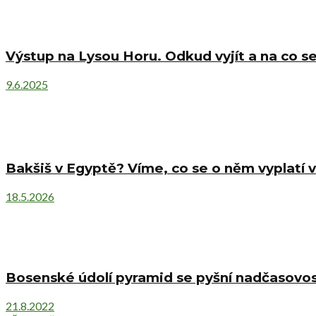
Výstup na Lysou Horu. Odkud vyjít a na co se
9.6.2025
Bakšiš v Egyptě? Víme, co se o něm vyplatí v
18.5.2026
Bosenské údolí pyramid se pyšní nadčasovost
21.8.2022