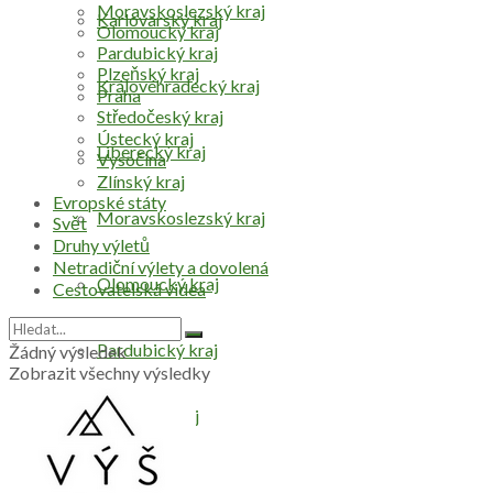
Moravskoslezský kraj
Karlovarský kraj
Olomoucký kraj
Pardubický kraj
Plzeňský kraj
Královéhradecký kraj
Praha
Středočeský kraj
Ústecký kraj
Liberecký kraj
Vysočina
Zlínský kraj
Evropské státy
Moravskoslezský kraj
Svět
Druhy výletů
Netradiční výlety a dovolená
Olomoucký kraj
Cestovatelská videa
Pardubický kraj
Žádný výsledek
Zobrazit všechny výsledky
Plzeňský kraj
Praha