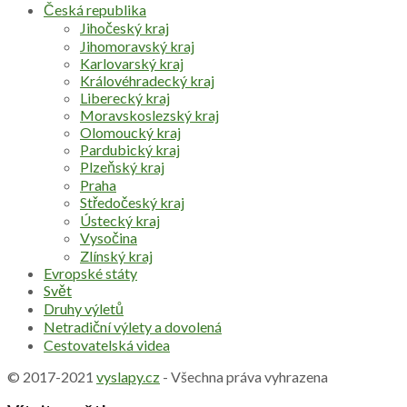
Česká republika
Jihočeský kraj
Jihomoravský kraj
Karlovarský kraj
Královéhradecký kraj
Liberecký kraj
Moravskoslezský kraj
Olomoucký kraj
Pardubický kraj
Plzeňský kraj
Praha
Středočeský kraj
Ústecký kraj
Vysočina
Zlínský kraj
Evropské státy
Svět
Druhy výletů
Netradiční výlety a dovolená
Cestovatelská videa
© 2017-2021
vyslapy.cz
- Všechna práva vyhrazena