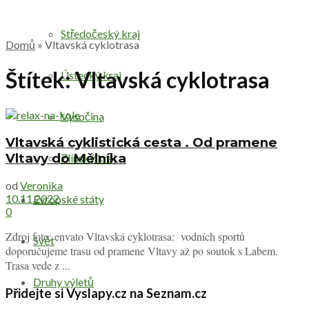
Středočeský kraj
Domů
»
Vltavská cyklotrasa
Štítek:
Vltavská cyklotrasa
Ústecký kraj
Vysočina
Vltavská cyklistická cesta . Od pramene
Vltavy do Mělníka
Zlínský kraj
od
Veronika
10.11.2022
Evropské státy
0
Zdroj foto: envato Vltavská cyklotrasa: vodních sportů
Svět
doporučujeme trasu od pramene Vltavy až po soutok s Labem.
Trasa vede z ...
Druhy výletů
Přidejte si Vyslapy.cz na Seznam.cz