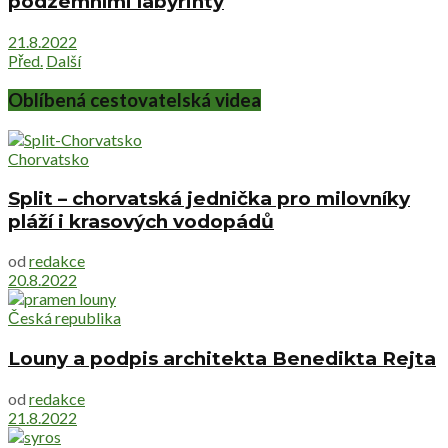
podzemními labyrinty
21.8.2022
Před.
Další
Oblíbená cestovatelská videa
Chorvatsko
Split – chorvatská jednička pro milovníky
pláží i krasových vodopádů
od
redakce
20.8.2022
Česká republika
Louny a podpis architekta Benedikta Rejta
od
redakce
21.8.2022