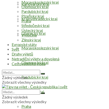
Moravskoslezský kraj
Karlovarský kraj
Olomoucký kraj
Pardubický kraj
Plzeňský kraj
Královéhradecký kraj
Praha
Středočeský kraj
Ústecký kraj
Liberecký kraj
Vysočina
Zlínský kraj
Evropské státy
Moravskoslezský kraj
Svět
Druhy výletů
Netradiční výlety a dovolená
Olomoucký kraj
Cestovatelská videa
Pardubický kraj
Žádný výsledek
Zobrazit všechny výsledky
Plzeňský kraj
Žádný výsledek
Zobrazit všechny výsledky
Praha