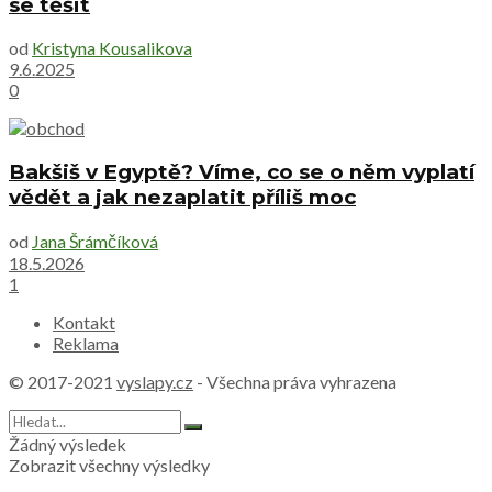
se těšit
od
Kristyna Kousalikova
9.6.2025
0
Bakšiš v Egyptě? Víme, co se o něm vyplatí
vědět a jak nezaplatit příliš moc
od
Jana Šrámčíková
18.5.2026
1
Kontakt
Reklama
© 2017-2021
vyslapy.cz
- Všechna práva vyhrazena
Žádný výsledek
Zobrazit všechny výsledky