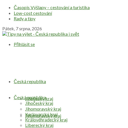
Časopis Výšlapy – cestování a turistika
Low-cost cestování
Rady a tipy
Pátek, 7 srpna, 2026
Přihlásit se
Česká republika
Česká republika
Jihočeský kraj
Jihočeský kraj
Jihomoravský kraj
Karlovarský kraj
Jihomoravský kraj
Královéhradecký kraj
Liberecký kraj