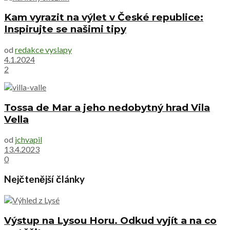
Kam vyrazit na výlet v České republice:
Inspirujte se našimi tipy
od
redakce vyslapy
4.1.2024
2
Tossa de Mar a jeho nedobytný hrad Vila
Vella
od
jchvapil
13.4.2023
0
Nejčtenější články
Výstup na Lysou Horu. Odkud vyjít a na co