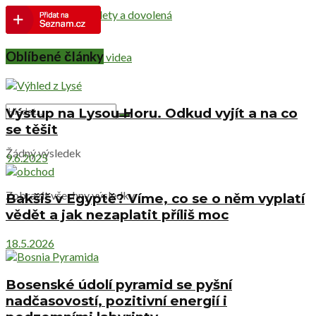
Netradiční výlety a dovolená
Oblíbené články
Cestovatelská videa
Výstup na Lysou Horu. Odkud vyjít a na co
se těšit
Žádný výsledek
9.6.2025
Zobrazit všechny výsledky
Bakšiš v Egyptě? Víme, co se o něm vyplatí
vědět a jak nezaplatit příliš moc
18.5.2026
Bosenské údolí pyramid se pyšní
nadčasovostí, pozitivní energií i