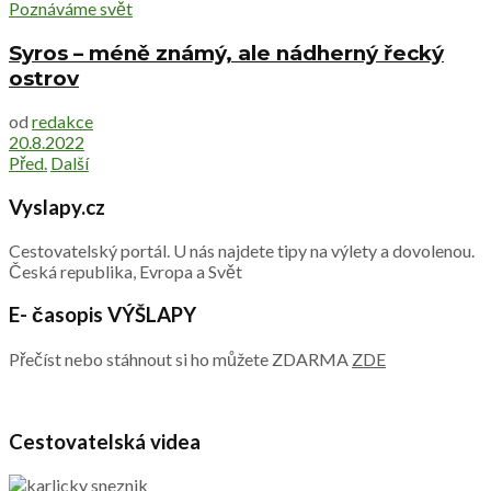
Poznáváme svět
Syros – méně známý, ale nádherný řecký
ostrov
od
redakce
20.8.2022
Před.
Další
Vyslapy.cz
Cestovatelský portál. U nás najdete tipy na výlety a dovolenou.
Česká republika, Evropa a Svět
E- časopis VÝŠLAPY
Přečíst nebo stáhnout si ho můžete ZDARMA
ZDE
Cestovatelská videa