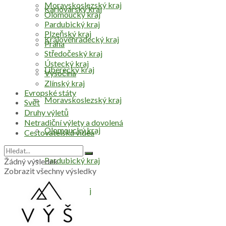
Moravskoslezský kraj
Karlovarský kraj
Olomoucký kraj
Pardubický kraj
Plzeňský kraj
Královéhradecký kraj
Praha
Středočeský kraj
Ústecký kraj
Liberecký kraj
Vysočina
Zlínský kraj
Evropské státy
Moravskoslezský kraj
Svět
Druhy výletů
Netradiční výlety a dovolená
Olomoucký kraj
Cestovatelská videa
Pardubický kraj
Žádný výsledek
Zobrazit všechny výsledky
Plzeňský kraj
Praha