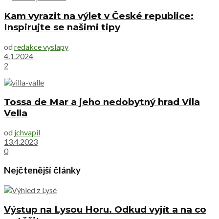
Kam vyrazit na výlet v České republice:
Inspirujte se našimi tipy
od
redakce vyslapy
4.1.2024
2
Tossa de Mar a jeho nedobytný hrad Vila
Vella
od
jchvapil
13.4.2023
0
Nejčtenější články
Výstup na Lysou Horu. Odkud vyjít a na co