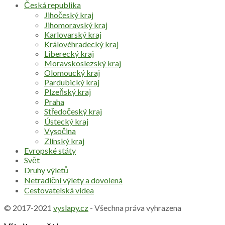
Česká republika
Jihočeský kraj
Jihomoravský kraj
Karlovarský kraj
Královéhradecký kraj
Liberecký kraj
Moravskoslezský kraj
Olomoucký kraj
Pardubický kraj
Plzeňský kraj
Praha
Středočeský kraj
Ústecký kraj
Vysočina
Zlínský kraj
Evropské státy
Svět
Druhy výletů
Netradiční výlety a dovolená
Cestovatelská videa
© 2017-2021
vyslapy.cz
- Všechna práva vyhrazena