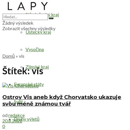
Středočeský kraj
Žádný výsledek
Zobrazit všechny výsledky
Ústecký kraj
Vysočina
Domů
»
vis
Zlínský kraj
Štítek:
vis
Evropské státy
Ostrov Vis aneb když Chorvatsko ukazuje
Svět
svou méně známou tvář
od
redakce
Druhy výletů
20.8.2022
0