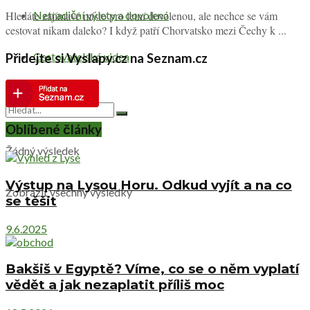
Netradiční výlety a dovolená
Hledáte zajímavé místo pro letní dovolenou, ale nechce se vám
cestovat nikam daleko? I když patří Chorvatsko mezi Čechy k ...
Cestovatelská videa
Přidejte si Vyslapy.cz na Seznam.cz
Oblíbené články
Žádný výsledek
Výstup na Lysou Horu. Odkud vyjít a na co
Zobrazit všechny výsledky
se těšit
9.6.2025
Bakšiš v Egyptě? Víme, co se o něm vyplatí
vědět a jak nezaplatit příliš moc