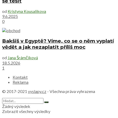
se těšit
od
Kristyna Kousalikova
9.6.2025
0
Bakšiš v Egyptě? Víme, co se o něm vyplatí
vědět a jak nezaplatit příliš moc
od
Jana Šrámčíková
18.5.2026
1
Kontakt
Reklama
© 2017-2021
vyslapy.cz
- Všechna práva vyhrazena
Žádný výsledek
Zobrazit všechny výsledky