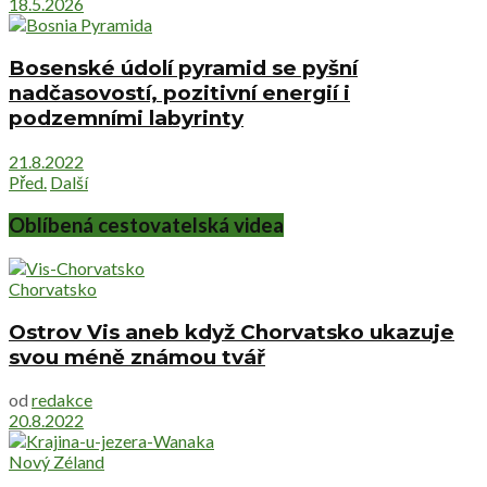
18.5.2026
Bosenské údolí pyramid se pyšní
nadčasovostí, pozitivní energií i
podzemními labyrinty
21.8.2022
Před.
Další
Oblíbená cestovatelská videa
Chorvatsko
Ostrov Vis aneb když Chorvatsko ukazuje
svou méně známou tvář
od
redakce
20.8.2022
Nový Zéland