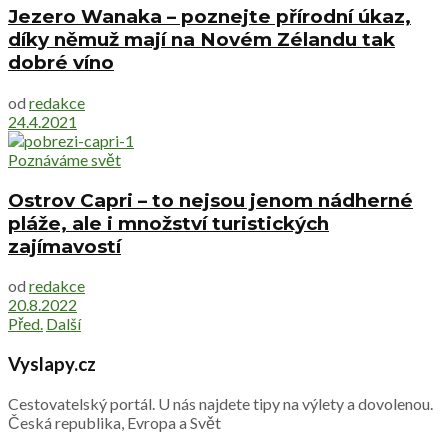
Jezero Wanaka – poznejte přírodní úkaz,
díky němuž mají na Novém Zélandu tak
dobré víno
od
redakce
24.4.2021
Poznáváme svět
Ostrov Capri – to nejsou jenom nádherné
pláže, ale i množství turistických
zajímavostí
od
redakce
20.8.2022
Před.
Další
Vyslapy.cz
Cestovatelský portál. U nás najdete tipy na výlety a dovolenou.
Česká republika, Evropa a Svět