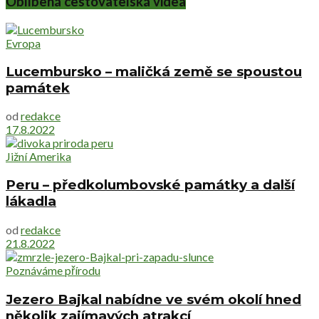
Oblíbená cestovatelská videa
Evropa
Lucembursko – maličká země se spoustou
památek
od
redakce
17.8.2022
Jižní Amerika
Peru – předkolumbovské památky a další
lákadla
od
redakce
21.8.2022
Poznáváme přírodu
Jezero Bajkal nabídne ve svém okolí hned
několik zajímavých atrakcí