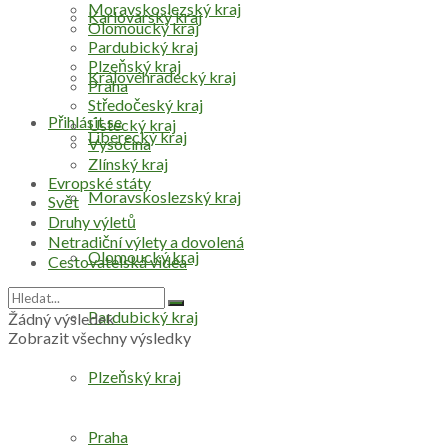
Moravskoslezský kraj
Karlovarský kraj
Olomoucký kraj
Pardubický kraj
Plzeňský kraj
Královéhradecký kraj
Praha
Středočeský kraj
Přihlásit se
Ústecký kraj
Liberecký kraj
Vysočina
Zlínský kraj
Evropské státy
Moravskoslezský kraj
Svět
Druhy výletů
Netradiční výlety a dovolená
Olomoucký kraj
Cestovatelská videa
Pardubický kraj
Žádný výsledek
Zobrazit všechny výsledky
Plzeňský kraj
Praha