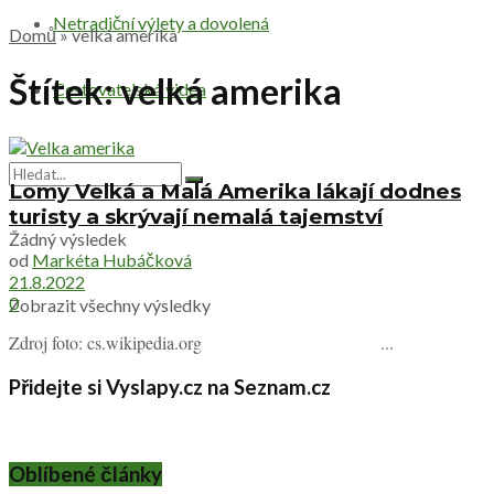
Netradiční výlety a dovolená
Domů
»
velká amerika
Štítek:
velká amerika
Cestovatelská videa
Lomy Velká a Malá Amerika lákají dodnes
turisty a skrývají nemalá tajemství
Žádný výsledek
od
Markéta Hubáčková
21.8.2022
0
Zobrazit všechny výsledky
Zdroj foto: cs.wikipedia.org ...
Přidejte si Vyslapy.cz na Seznam.cz
Oblíbené články