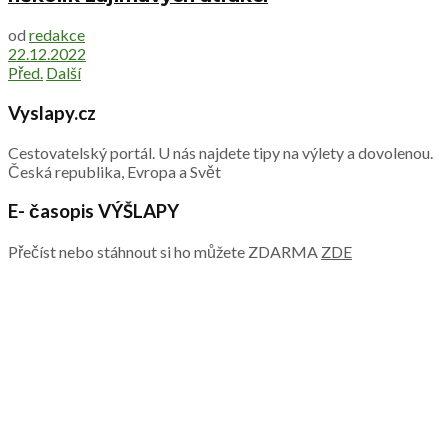
od
redakce
22.12.2022
Před.
Další
Vyslapy.cz
Cestovatelský portál. U nás najdete tipy na výlety a dovolenou.
Česká republika, Evropa a Svět
E- časopis VÝŠLAPY
Přečíst nebo stáhnout si ho můžete ZDARMA
ZDE