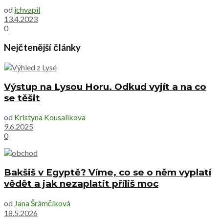
od
jchvapil
13.4.2023
0
Nejčtenější články
Výstup na Lysou Horu. Odkud vyjít a na co
se těšit
od
Kristyna Kousalikova
9.6.2025
0
Bakšiš v Egyptě? Víme, co se o něm vyplatí
vědět a jak nezaplatit příliš moc
od
Jana Šrámčíková
18.5.2026