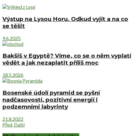
Výstup na Lysou Horu. Odkud vyjít a na co
se těšit
9.6.2025
Bakšiš v Egyptě? Víme, co se o něm vyplatí
vědět a jak nezaplatit příliš moc
18.5.2026
Bosenské údolí pyramid se pyšní
nadčasovostí, pozitivní energií i
podzemními labyrinty
21.8.2022
Před.
Další