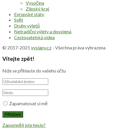
Vysočina
Zlínský kraj
Evropské státy
Svět
Druhy výletů
Netradiční výlety a dovolená
Cestovatelská videa
© 2017-2021
vyslapy.cz
- Všechna práva vyhrazena
Vítejte zpět!
Níže se přihlaste do vašeho účtu
Zapamatovat si mě
Zapomněli jste heslo?