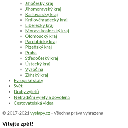
Jihočeský kraj
Jihomoravský kraj
Karlovarský kraj
Královéhradecký kraj
Liberecký kraj
Moravskoslezský kraj
Olomoucký kraj
Pardubický kraj
Plzeňský kraj
Praha
Středočeský kraj
Ústecký kraj
Vysočina
Zlínský kraj
Evropské státy
Svět
Druhy výletů
Netradiční výlety a dovolená
Cestovatelská videa
© 2017-2021
vyslapy.cz
- Všechna práva vyhrazena
Vítejte zpět!