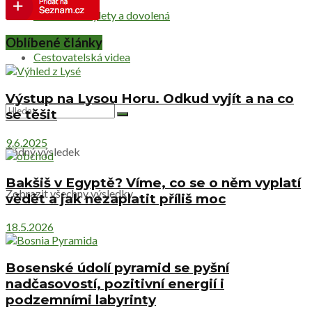
Netradiční výlety a dovolená
Oblíbené články
Cestovatelská videa
Výstup na Lysou Horu. Odkud vyjít a na co
se těšit
9.6.2025
Žádný výsledek
Bakšiš v Egyptě? Víme, co se o něm vyplatí
Zobrazit všechny výsledky
vědět a jak nezaplatit příliš moc
18.5.2026
Bosenské údolí pyramid se pyšní
nadčasovostí, pozitivní energií i
podzemními labyrinty