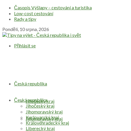
Časopis Výšlapy – cestování a turistika
Low-cost cestování
Rady a tipy
Pondělí, 10 srpna, 2026
Přihlásit se
Česká republika
Česká republika
Jihočeský kraj
Jihočeský kraj
Jihomoravský kraj
Karlovarský kraj
Jihomoravský kraj
Královéhradecký kraj
Liberecký kraj