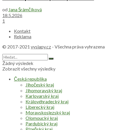
od
Jana Šrámčíková
18.5.2026
1
Kontakt
Reklama
© 2017-2021
vyslapy.cz
- Všechna práva vyhrazena
Žádný výsledek
Zobrazit všechny výsledky
Česká republika
Jihočeský kraj
Jihomoravský kraj
Karlovarský kraj
Královéhradecký kraj
Liberecký kraj
Moravskoslezský kraj
Olomoucký kraj
Pardubický kraj
Plzeňský kraj