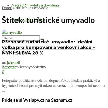
Netradiční výlety a dovolená
Domů
»
turistické umyvadlo
Štítek:
turistické umyvadlo
Cestovatelská videa
Přenosné turistické umyvadlo: Ideální
volba pro kempování a venkovní akce –
Žádný výsledek
NYNÍ SLEVA 28 %
od
jchvapil
Zobrazit všechny výsledky
2.2.2025
0
Fotografie použita se svolením dognet Pokud hledáte praktické a
hygienické řešení pro mytí rukou na cestách, při kempování nebo na
...
Přidejte si Vyslapy.cz na Seznam.cz