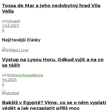
Tossa de Mar a jeho nedobytný hrad Vila
Vella
od
jchvapil
13.4.2023
0
Nejčtenější články
Výstup na Lysou Horu. Odkud vyjít a na co
se těšit
od
Kristyna Kousalikova
9.6.2025
0
Bakšiš v Egyptě? Víme, co se o něm vyplatí
vědět a jak nezaplatit příliš moc