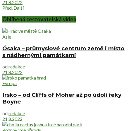
21.8.2022
Před.
Další
Oblíbená cestovatelská videa
Asie
Ósaka – průmyslové centrum země i místo
s nádhernými památkami
od
redakce
21.8.2022
Evropa
Irsko – od Cliffs of Moher až po údolí řeky
Boyne
od
redakce
21.8.2022
Poznáváme přírodu