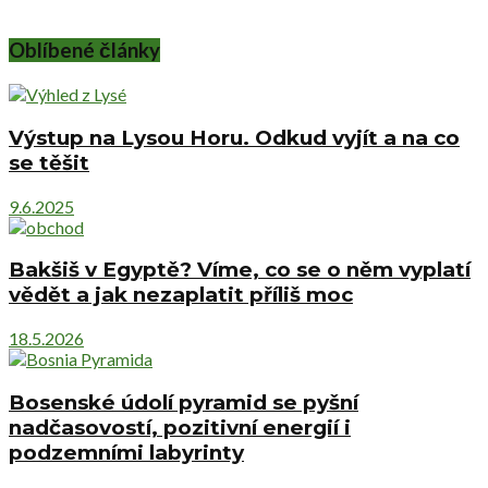
Oblíbené články
Výstup na Lysou Horu. Odkud vyjít a na co
se těšit
9.6.2025
Bakšiš v Egyptě? Víme, co se o něm vyplatí
vědět a jak nezaplatit příliš moc
18.5.2026
Bosenské údolí pyramid se pyšní
nadčasovostí, pozitivní energií i
podzemními labyrinty