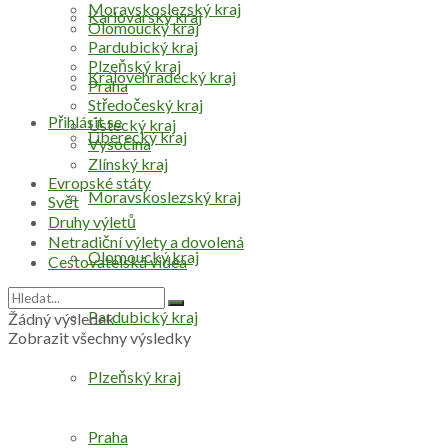
Moravskoslezský kraj
Karlovarský kraj
Olomoucký kraj
Pardubický kraj
Plzeňský kraj
Královéhradecký kraj
Praha
Středočeský kraj
Přihlásit se
Ústecký kraj
Liberecký kraj
Vysočina
Zlínský kraj
Evropské státy
Moravskoslezský kraj
Svět
Druhy výletů
Netradiční výlety a dovolená
Olomoucký kraj
Cestovatelská videa
Pardubický kraj
Žádný výsledek
Zobrazit všechny výsledky
Plzeňský kraj
Praha