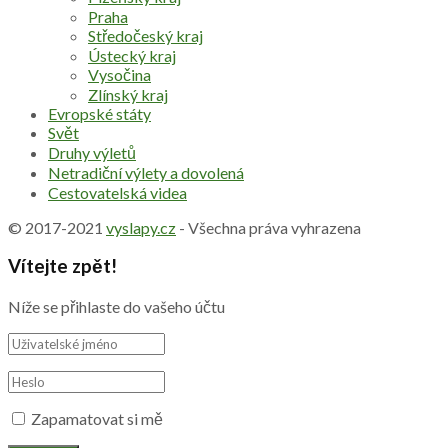
Praha
Středočeský kraj
Ústecký kraj
Vysočina
Zlínský kraj
Evropské státy
Svět
Druhy výletů
Netradiční výlety a dovolená
Cestovatelská videa
© 2017-2021
vyslapy.cz
- Všechna práva vyhrazena
Vítejte zpět!
Níže se přihlaste do vašeho účtu
Zapamatovat si mě