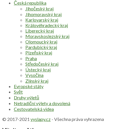
Česká republika
Jihočeský kraj
Jihomoravský kraj
Karlovarský kraj
Královéhradecký kraj
Liberecký kraj
Moravskoslezský kraj
Olomoucký kraj
Pardubický kraj
Plzeňský kraj
Praha
Středočeský kraj
Ústecký kraj
Vysočina
Zlínský kraj
Evropské státy
Svět
Druhy výletů
Netradiční výlety a dovolená
Cestovatelská videa
© 2017-2021
vyslapy.cz
- Všechna práva vyhrazena