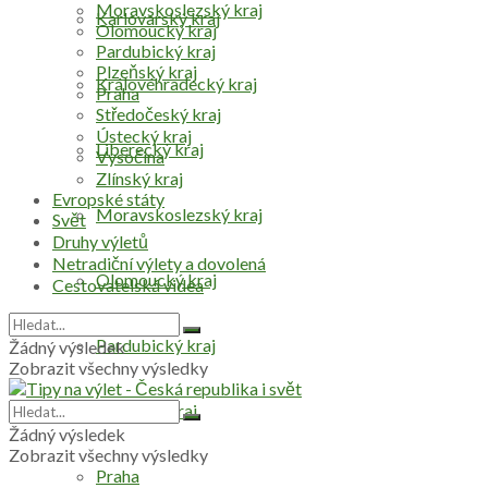
Moravskoslezský kraj
Karlovarský kraj
Olomoucký kraj
Pardubický kraj
Plzeňský kraj
Královéhradecký kraj
Praha
Středočeský kraj
Ústecký kraj
Liberecký kraj
Vysočina
Zlínský kraj
Evropské státy
Moravskoslezský kraj
Svět
Druhy výletů
Netradiční výlety a dovolená
Olomoucký kraj
Cestovatelská videa
Pardubický kraj
Žádný výsledek
Zobrazit všechny výsledky
Plzeňský kraj
Žádný výsledek
Zobrazit všechny výsledky
Praha