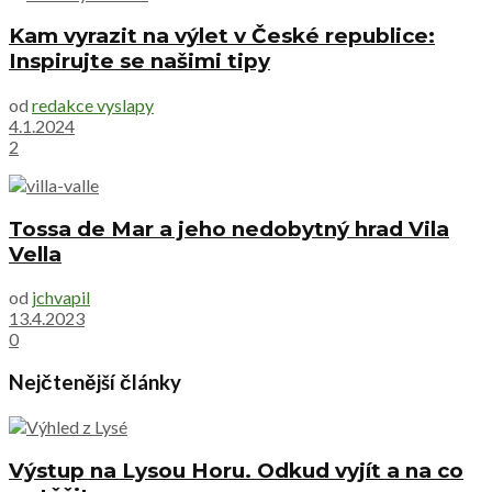
Kam vyrazit na výlet v České republice:
Inspirujte se našimi tipy
od
redakce vyslapy
4.1.2024
2
Tossa de Mar a jeho nedobytný hrad Vila
Vella
od
jchvapil
13.4.2023
0
Nejčtenější články
Výstup na Lysou Horu. Odkud vyjít a na co