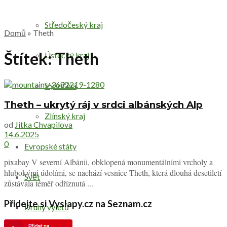
Středočeský kraj
Domů
»
Theth
Štítek:
Theth
Ústecký kraj
Vysočina
Theth – ukrytý ráj v srdci albánských Alp
Zlínský kraj
od
Jitka Chvapilova
14.6.2025
0
Evropské státy
pixabay V severní Albánii, obklopená monumentálními vrcholy a
hlubokými údolími, se nachází vesnice Theth, která dlouhá desetiletí
Svět
zůstávala téměř odříznutá ...
Přidejte si Vyslapy.cz na Seznam.cz
Druhy výletů