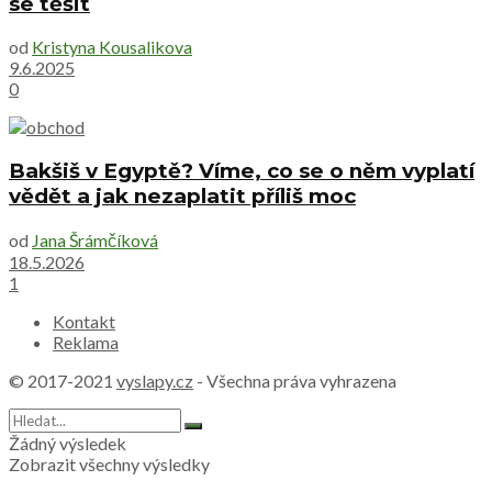
se těšit
od
Kristyna Kousalikova
9.6.2025
0
Bakšiš v Egyptě? Víme, co se o něm vyplatí
vědět a jak nezaplatit příliš moc
od
Jana Šrámčíková
18.5.2026
1
Kontakt
Reklama
© 2017-2021
vyslapy.cz
- Všechna práva vyhrazena
Žádný výsledek
Zobrazit všechny výsledky