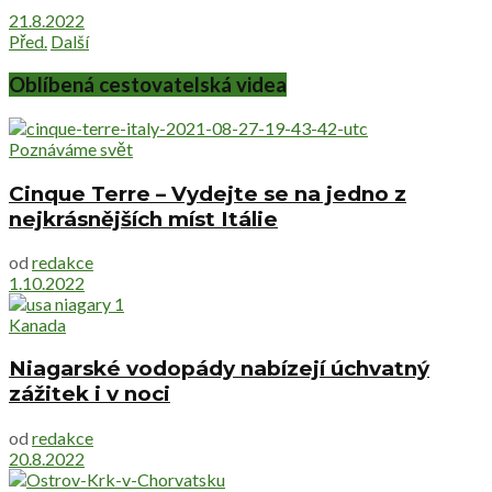
21.8.2022
Před.
Další
Oblíbená cestovatelská videa
Poznáváme svět
Cinque Terre – Vydejte se na jedno z
nejkrásnějších míst Itálie
od
redakce
1.10.2022
Kanada
Niagarské vodopády nabízejí úchvatný
zážitek i v noci
od
redakce
20.8.2022