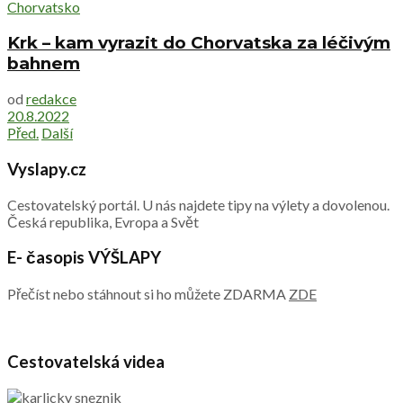
Chorvatsko
Krk – kam vyrazit do Chorvatska za léčivým
bahnem
od
redakce
20.8.2022
Před.
Další
Vyslapy.cz
Cestovatelský portál. U nás najdete tipy na výlety a dovolenou.
Česká republika, Evropa a Svět
E- časopis VÝŠLAPY
Přečíst nebo stáhnout si ho můžete ZDARMA
ZDE
Cestovatelská videa