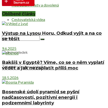
Netradiční výlety a dovolená
Oblíbené články
Cestovatelská videa
Výstup na Lysou Horu. Odkud vyjít a na co
se těšit
9.6.2025
Žádný výsledek
Bakšiš v Egyptě? Víme, co se o něm vyplatí
Zobrazit všechny výsledky
vědět a jak nezaplatit příliš moc
18.5.2026
Bosenské údolí pyramid se pyšní
nadčasovostí, pozitivní energií i
podzemními labyrinty