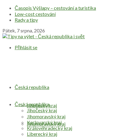
Časopis Výšlapy – cestování a turistika
Low-cost cestování
Rady a tipy
Pátek, 7 srpna, 2026
Přihlásit se
Česká republika
Česká republika
Jihočeský kraj
Jihočeský kraj
Jihomoravský kraj
Karlovarský kraj
Jihomoravský kraj
Královéhradecký kraj
Liberecký kraj