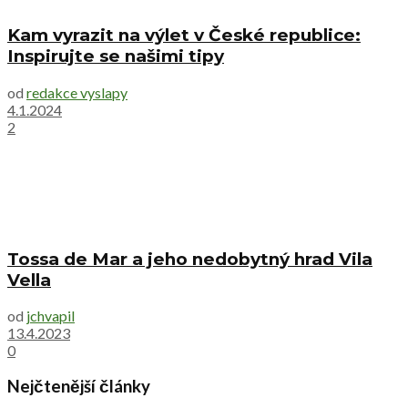
Kam vyrazit na výlet v České republice:
Inspirujte se našimi tipy
od
redakce vyslapy
4.1.2024
2
Tossa de Mar a jeho nedobytný hrad Vila
Vella
od
jchvapil
13.4.2023
0
Nejčtenější články