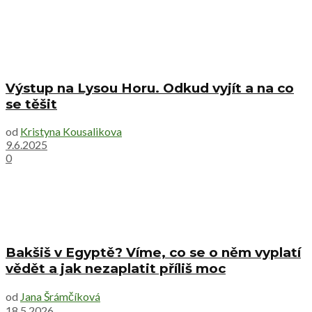
Výstup na Lysou Horu. Odkud vyjít a na co
se těšit
od
Kristyna Kousalikova
9.6.2025
0
Bakšiš v Egyptě? Víme, co se o něm vyplatí
vědět a jak nezaplatit příliš moc
od
Jana Šrámčíková
18.5.2026