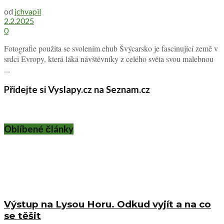
od
jchvapil
2.2.2025
0
Fotografie použita se svolením ehub Švýcarsko je fascinující země v
srdci Evropy, která láká návštěvníky z celého světa svou malebnou
...
Přidejte si Vyslapy.cz na Seznam.cz
Oblíbené články
Výstup na Lysou Horu. Odkud vyjít a na co
se těšit