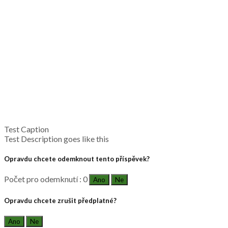
Test Caption
Test Description goes like this
Opravdu chcete odemknout tento příspěvek?
Počet pro odemknutí : 0
Ano
Ne
Opravdu chcete zrušit předplatné?
Ano
Ne