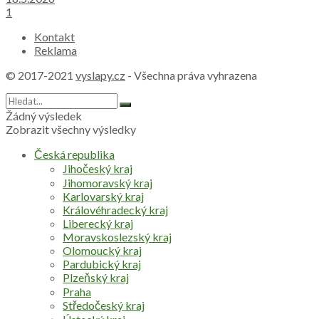
1
Kontakt
Reklama
© 2017-2021
vyslapy.cz
- Všechna práva vyhrazena
Žádný výsledek
Zobrazit všechny výsledky
Česká republika
Jihočeský kraj
Jihomoravský kraj
Karlovarský kraj
Královéhradecký kraj
Liberecký kraj
Moravskoslezský kraj
Olomoucký kraj
Pardubický kraj
Plzeňský kraj
Praha
Středočeský kraj