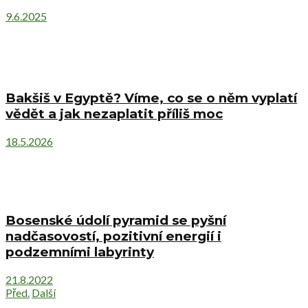
9.6.2025
Bakšiš v Egyptě? Víme, co se o něm vyplatí
vědět a jak nezaplatit příliš moc
18.5.2026
Bosenské údolí pyramid se pyšní
nadčasovostí, pozitivní energií i
podzemními labyrinty
21.8.2022
Před.
Další