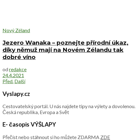
Nový Zéland
Jezero Wanaka – poznejte přírodní úkaz,
díky němuž mají na Novém Zélandu tak
dobré víno
od
redakce
24.4.2021
Před.
Další
Vyslapy.cz
Cestovatelský portál. U nás najdete tipy na výlety a dovolenou.
Česká republika, Evropa a Svět
E- časopis VÝŠLAPY
Přečíst nebo stáhnout si ho můžete ZDARMA
ZDE