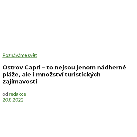
Poznáváme svět
Ostrov Capri – to nejsou jenom nádherné
pláže, ale i množství turistických
zajímavostí
od
redakce
20.8.2022