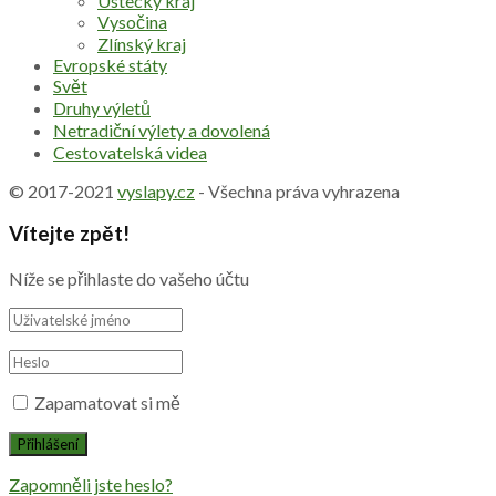
Ústecký kraj
Vysočina
Zlínský kraj
Evropské státy
Svět
Druhy výletů
Netradiční výlety a dovolená
Cestovatelská videa
© 2017-2021
vyslapy.cz
- Všechna práva vyhrazena
Vítejte zpět!
Níže se přihlaste do vašeho účtu
Zapamatovat si mě
Zapomněli jste heslo?