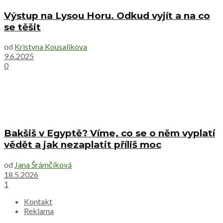
Výstup na Lysou Horu. Odkud vyjít a na co
se těšit
od
Kristyna Kousalikova
9.6.2025
0
Bakšiš v Egyptě? Víme, co se o něm vyplatí
vědět a jak nezaplatit příliš moc
od
Jana Šrámčíková
18.5.2026
1
Kontakt
Reklama