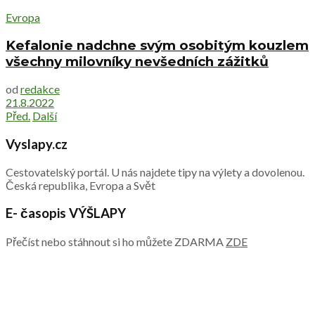
Evropa
Kefalonie nadchne svým osobitým kouzlem
všechny milovníky nevšedních zážitků
od
redakce
21.8.2022
Před.
Další
Vyslapy.cz
Cestovatelský portál. U nás najdete tipy na výlety a dovolenou.
Česká republika, Evropa a Svět
E- časopis VÝŠLAPY
Přečíst nebo stáhnout si ho můžete ZDARMA
ZDE