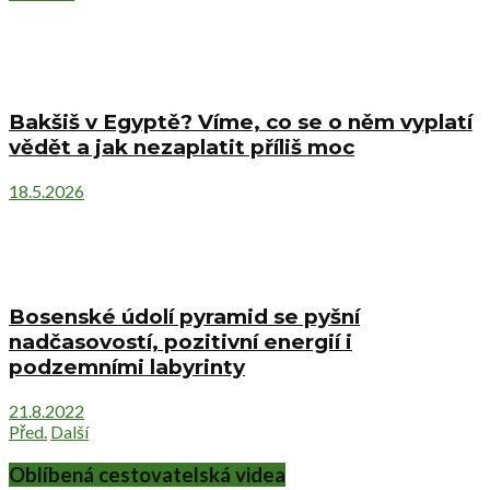
Bakšiš v Egyptě? Víme, co se o něm vyplatí
vědět a jak nezaplatit příliš moc
18.5.2026
Bosenské údolí pyramid se pyšní
nadčasovostí, pozitivní energií i
podzemními labyrinty
21.8.2022
Před.
Další
Oblíbená cestovatelská videa