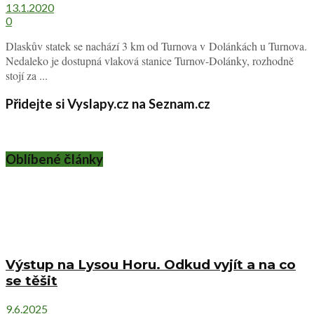
13.1.2020
0
Dlaskův statek se nachází 3 km od Turnova v Dolánkách u Turnova.
Nedaleko je dostupná vlaková stanice Turnov-Dolánky, rozhodně
stojí za ...
Přidejte si Vyslapy.cz na Seznam.cz
Oblíbené články
Výstup na Lysou Horu. Odkud vyjít a na co
se těšit
9.6.2025