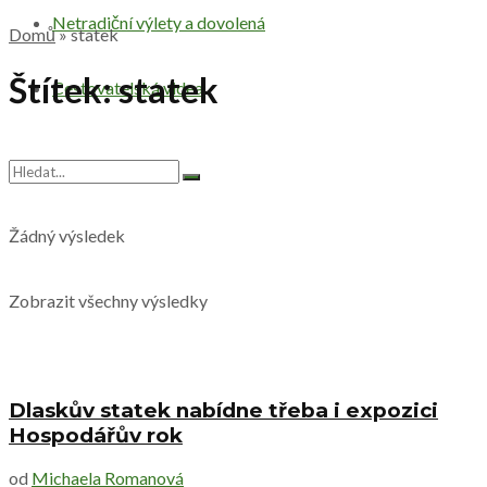
Netradiční výlety a dovolená
Domů
»
statek
Štítek:
statek
Cestovatelská videa
Žádný výsledek
Zobrazit všechny výsledky
Dlaskův statek nabídne třeba i expozici
Hospodářův rok
od
Michaela Romanová