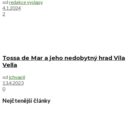
od
redakce vyslapy
4.1.2024
2
Tossa de Mar a jeho nedobytný hrad Vila
Vella
od
jchvapil
13.4.2023
0
Nejčtenější články