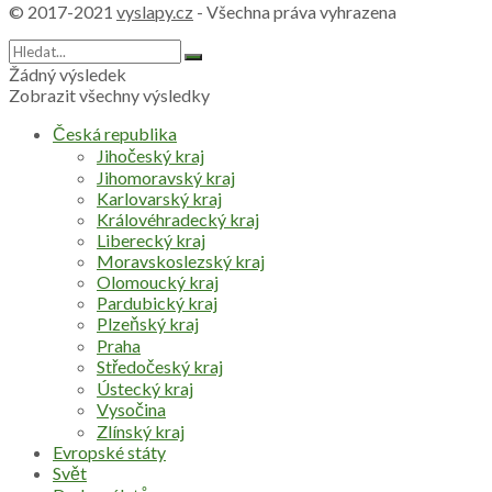
© 2017-2021
vyslapy.cz
- Všechna práva vyhrazena
Žádný výsledek
Zobrazit všechny výsledky
Česká republika
Jihočeský kraj
Jihomoravský kraj
Karlovarský kraj
Královéhradecký kraj
Liberecký kraj
Moravskoslezský kraj
Olomoucký kraj
Pardubický kraj
Plzeňský kraj
Praha
Středočeský kraj
Ústecký kraj
Vysočina
Zlínský kraj
Evropské státy
Svět