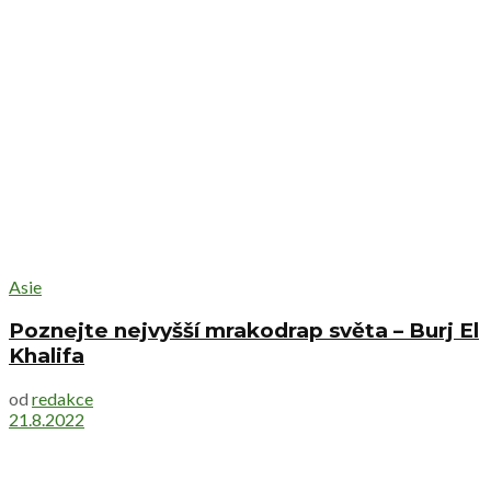
Asie
Poznejte nejvyšší mrakodrap světa – Burj El
Khalifa
od
redakce
21.8.2022