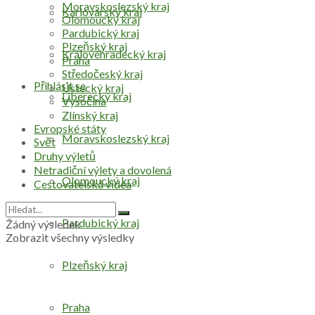
Moravskoslezský kraj
Karlovarský kraj
Olomoucký kraj
Pardubický kraj
Plzeňský kraj
Královéhradecký kraj
Praha
Středočeský kraj
Přihlásit se
Ústecký kraj
Liberecký kraj
Vysočina
Zlínský kraj
Evropské státy
Moravskoslezský kraj
Svět
Druhy výletů
Netradiční výlety a dovolená
Olomoucký kraj
Cestovatelská videa
Pardubický kraj
Žádný výsledek
Zobrazit všechny výsledky
Plzeňský kraj
Praha