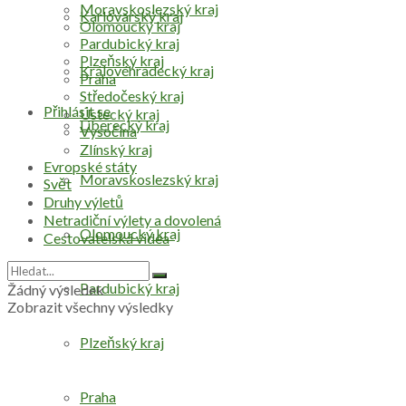
Moravskoslezský kraj
Karlovarský kraj
Olomoucký kraj
Pardubický kraj
Plzeňský kraj
Královéhradecký kraj
Praha
Středočeský kraj
Přihlásit se
Ústecký kraj
Liberecký kraj
Vysočina
Zlínský kraj
Evropské státy
Moravskoslezský kraj
Svět
Druhy výletů
Netradiční výlety a dovolená
Olomoucký kraj
Cestovatelská videa
Pardubický kraj
Žádný výsledek
Zobrazit všechny výsledky
Plzeňský kraj
Praha