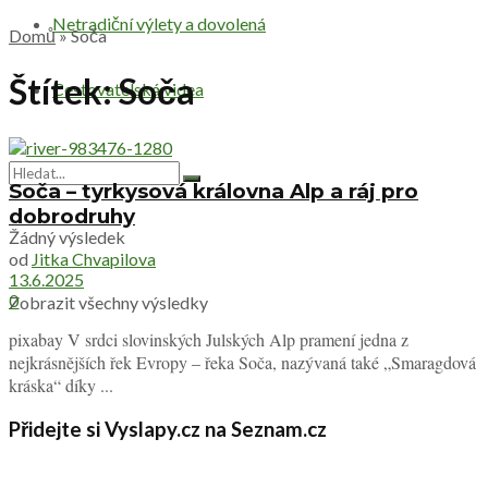
Netradiční výlety a dovolená
Domů
»
Soča
Štítek:
Soča
Cestovatelská videa
Soča – tyrkysová královna Alp a ráj pro
dobrodruhy
Žádný výsledek
od
Jitka Chvapilova
13.6.2025
0
Zobrazit všechny výsledky
pixabay V srdci slovinských Julských Alp pramení jedna z
nejkrásnějších řek Evropy – řeka Soča, nazývaná také „Smaragdová
kráska“ díky ...
Přidejte si Vyslapy.cz na Seznam.cz