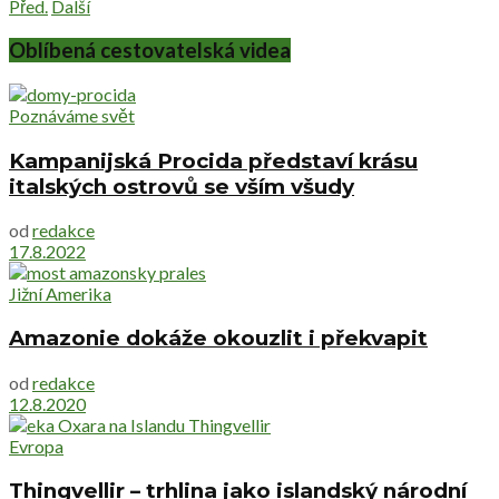
Před.
Další
Oblíbená cestovatelská videa
Poznáváme svět
Kampanijská Procida představí krásu
italských ostrovů se vším všudy
od
redakce
17.8.2022
Jižní Amerika
Amazonie dokáže okouzlit i překvapit
od
redakce
12.8.2020
Evropa
Thingvellir – trhlina jako islandský národní