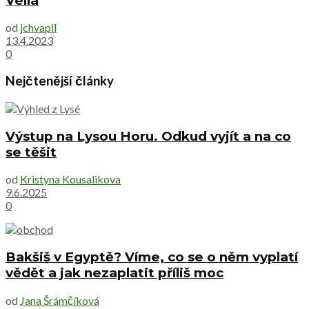
Vella
od
jchvapil
13.4.2023
0
Nejčtenější články
Výstup na Lysou Horu. Odkud vyjít a na co
se těšit
od
Kristyna Kousalikova
9.6.2025
0
Bakšiš v Egyptě? Víme, co se o něm vyplatí
vědět a jak nezaplatit příliš moc
od
Jana Šrámčíková