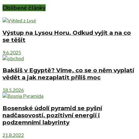
Oblíbené články
Výstup na Lysou Horu. Odkud vyjít a na co
se těšit
9.6.2025
Bakšiš v Egyptě? Víme, co se o něm vyplatí
vědět a jak nezaplatit příliš moc
18.5.2026
Bosenské údolí pyramid se pyšní
nadčasovostí, pozitivní energií i
podzemními labyrinty
21.8.2022