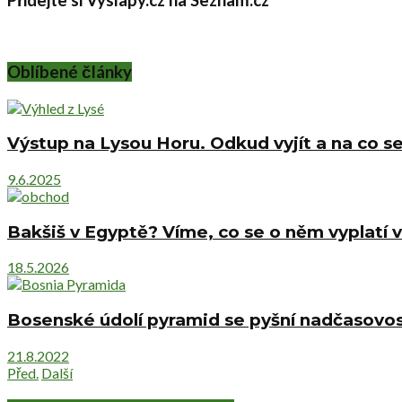
Přidejte si Vyslapy.cz na Seznam.cz
Oblíbené články
Výstup na Lysou Horu. Odkud vyjít a na co se
9.6.2025
Bakšiš v Egyptě? Víme, co se o něm vyplatí v
18.5.2026
Bosenské údolí pyramid se pyšní nadčasovost
21.8.2022
Před.
Další