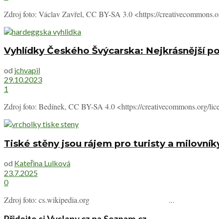
Zdroj foto: Václav Zavřel, CC BY-SA 3.0 <https://creativecommons.o
Vyhlídky Českého Švýcarska: Nejkrásnější po
od
jchvapil
29.10.2023
1
Zdroj foto: Bedínek, CC BY-SA 4.0 <https://creativecommons.org/li
Tiské stěny jsou rájem pro turisty a milovník
od
Kateřina Lulková
23.7.2025
0
Zdroj foto: cs.wikipedia.org ...