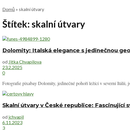
Domů
»
skalní útvary
Štítek:
skalní útvary
Dolomity: Italská elegance s jedinečnou geo
od
Jitka Chvapilova
23.2.2025
0
Fotografie pixabay Dolomity, jedinečné pohoří ležící v severní Itálii,
Skalní útvary v České republice: Fascinujíc
od
jchvapil
6.11.2023
3