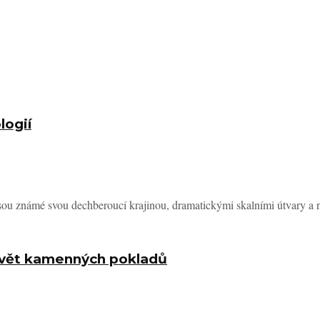
logií
 jsou známé svou dechberoucí krajinou, dramatickými skalními útvary a ne
í svět kamenných pokladů