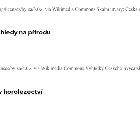
rg/licenses/by-sa/3.0>, via Wikimedia Commons Skalní útvary: Česká r
hledy na přírodu
censes/by-sa/4.0>, via Wikimedia Commons Vyhlídky Českého Švýcarsk
y horolezectví