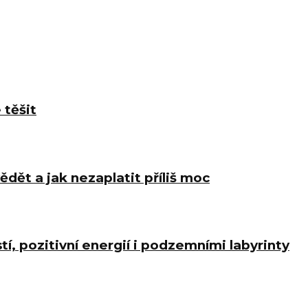
 těšit
ědět a jak nezaplatit příliš moc
í, pozitivní energií i podzemními labyrinty