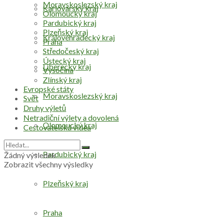
Moravskoslezský kraj
Karlovarský kraj
Olomoucký kraj
Pardubický kraj
Plzeňský kraj
Královéhradecký kraj
Praha
Středočeský kraj
Ústecký kraj
Liberecký kraj
Vysočina
Zlínský kraj
Evropské státy
Moravskoslezský kraj
Svět
Druhy výletů
Netradiční výlety a dovolená
Olomoucký kraj
Cestovatelská videa
Pardubický kraj
Žádný výsledek
Zobrazit všechny výsledky
Plzeňský kraj
Praha