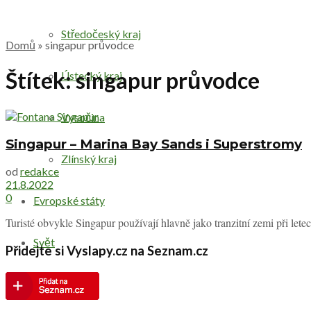
Středočeský kraj
Domů
»
singapur průvodce
Štítek:
singapur průvodce
Ústecký kraj
Vysočina
Singapur – Marina Bay Sands i Superstromy
Zlínský kraj
od
redakce
21.8.2022
0
Evropské státy
Turisté obvykle Singapur používají hlavně jako tranzitní zemi při lete
Svět
Přidejte si Vyslapy.cz na Seznam.cz
Druhy výletů