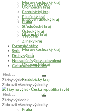
Moravskoslezský kraj
Karlovarský kraj
Olomoucký kraj
Pardubický kraj
Plzeňský kraj
Královéhradecký kraj
Praha
Středočeský kraj
Ústecký kraj
Liberecký kraj
Vysočina
Zlínský kraj
Evropské státy
Moravskoslezský kraj
Svět
Druhy výletů
Netradiční výlety a dovolená
Olomoucký kraj
Cestovatelská videa
Pardubický kraj
Žádný výsledek
Zobrazit všechny výsledky
Plzeňský kraj
Žádný výsledek
Zobrazit všechny výsledky
Praha