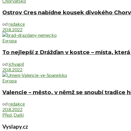
Chorvatsko
Ostrov Cres nabídne kousek divokého Chorv
od
redakce
20.8.2022
Evropa
To nejlepší z Drážďan v kostce – místa, kter
od
jchvapil
20.8.2022
Evropa
Valencie – město, v němž se snoubí tradice
od
redakce
20.8.2022
Před.
Další
Vyslapy.cz