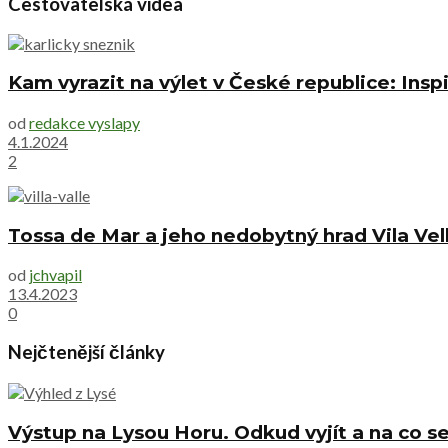
Cestovatelská videa
Kam vyrazit na výlet v České republice: Inspi
od
redakce vyslapy
4.1.2024
2
Tossa de Mar a jeho nedobytný hrad Vila Vel
od
jchvapil
13.4.2023
0
Nejčtenější články
Výstup na Lysou Horu. Odkud vyjít a na co se