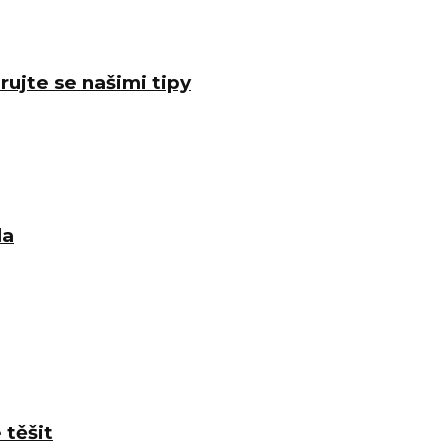
rujte se našimi tipy
la
 těšit