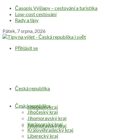
Časopis Výšlapy – cestování a turistika
Low-cost cestování
Rady a tipy
Pátek, 7 srpna, 2026
Přihlásit se
Česká republika
Česká republika
Jihočeský kraj
Jihočeský kraj
Jihomoravský kraj
Karlovarský kraj
Jihomoravský kraj
Královéhradecký kraj
Liberecký kraj