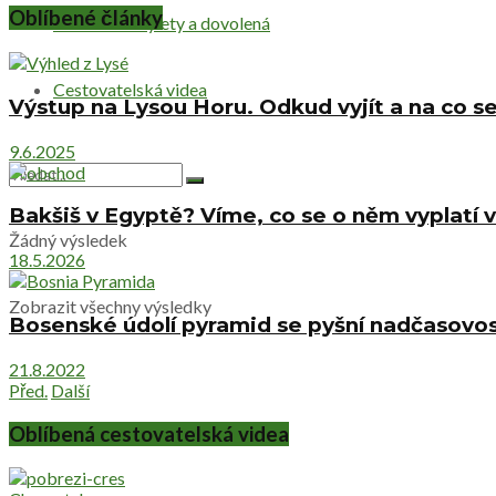
Oblíbené články
Netradiční výlety a dovolená
Cestovatelská videa
Výstup na Lysou Horu. Odkud vyjít a na co se
9.6.2025
Bakšiš v Egyptě? Víme, co se o něm vyplatí v
Žádný výsledek
18.5.2026
Zobrazit všechny výsledky
Bosenské údolí pyramid se pyšní nadčasovost
21.8.2022
Před.
Další
Oblíbená cestovatelská videa