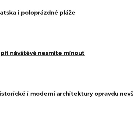
atska i poloprázdné pláže
á při návštěvě nesmíte minout
 historické i moderní architektury opravdu n