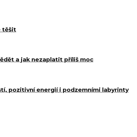
 těšit
ědět a jak nezaplatit příliš moc
í, pozitivní energií i podzemními labyrinty