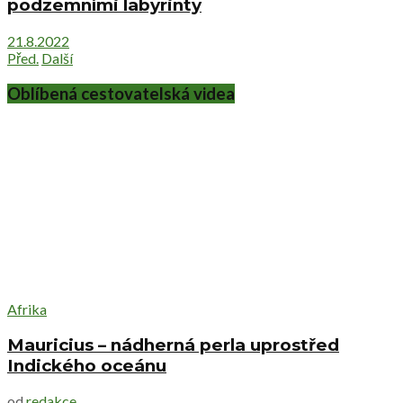
podzemními labyrinty
21.8.2022
Před.
Další
Oblíbená cestovatelská videa
Afrika
Mauricius – nádherná perla uprostřed
Indického oceánu
od
redakce