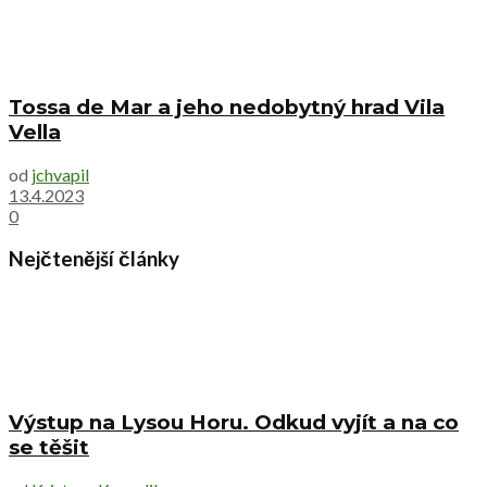
Tossa de Mar a jeho nedobytný hrad Vila
Vella
od
jchvapil
13.4.2023
0
Nejčtenější články
Výstup na Lysou Horu. Odkud vyjít a na co
se těšit