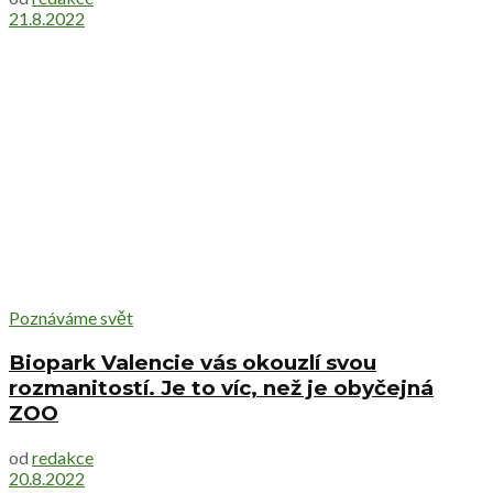
21.8.2022
Poznáváme svět
Biopark Valencie vás okouzlí svou
rozmanitostí. Je to víc, než je obyčejná
ZOO
od
redakce
20.8.2022