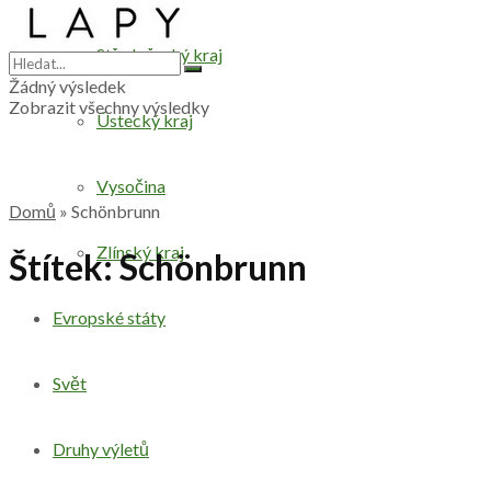
Středočeský kraj
Žádný výsledek
Zobrazit všechny výsledky
Ústecký kraj
Vysočina
Domů
»
Schönbrunn
Zlínský kraj
Štítek:
Schönbrunn
Evropské státy
Svět
Druhy výletů