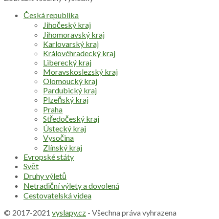
Česká republika
Jihočeský kraj
Jihomoravský kraj
Karlovarský kraj
Královéhradecký kraj
Liberecký kraj
Moravskoslezský kraj
Olomoucký kraj
Pardubický kraj
Plzeňský kraj
Praha
Středočeský kraj
Ústecký kraj
Vysočina
Zlínský kraj
Evropské státy
Svět
Druhy výletů
Netradiční výlety a dovolená
Cestovatelská videa
© 2017-2021
vyslapy.cz
- Všechna práva vyhrazena