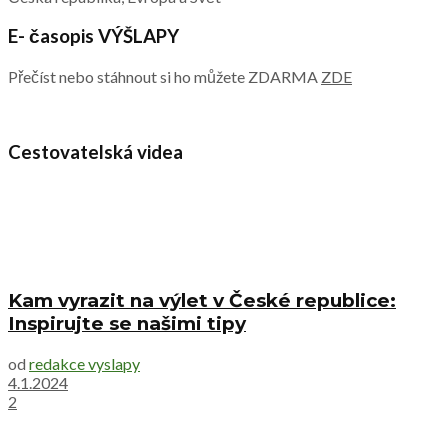
E- časopis VÝŠLAPY
Přečíst nebo stáhnout si ho můžete ZDARMA
ZDE
Cestovatelská videa
Kam vyrazit na výlet v České republice:
Inspirujte se našimi tipy
od
redakce vyslapy
4.1.2024
2