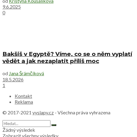
od
Kristyna Kousalikova
9.6.2025
0
Bakšiš v Egyptě? Víme, co se o něm vyplatí
vědět a jak nezaplatit příliš moc
od
Jana Šrámčíková
18.5.2026
1
Kontakt
Reklama
© 2017-2021
vyslapy.cz
- Všechna práva vyhrazena
Žádný výsledek
Zobrazit všechny výsledky