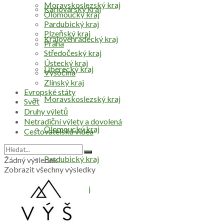
Moravskoslezský kraj
Karlovarský kraj
Olomoucký kraj
Pardubický kraj
Plzeňský kraj
Královéhradecký kraj
Praha
Středočeský kraj
Ústecký kraj
Liberecký kraj
Vysočina
Zlínský kraj
Evropské státy
Moravskoslezský kraj
Svět
Druhy výletů
Netradiční výlety a dovolená
Olomoucký kraj
Cestovatelská videa
Pardubický kraj
Žádný výsledek
Zobrazit všechny výsledky
Plzeňský kraj
Praha