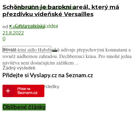
Schönbrunn je barokní areál, který má
Netradiční výlety a dovolená
přezdívku vídeňské Versailles
Cestovatelská videa
od
Kateřina Lulková
21.8.2022
0
Bývalé letní sídlo Habsburků udivuje přepychovými komnatami a
rovněž nádhernou zahradou. Dechberoucí krása. Pro mnohé jedna
návštěva není dostačujícím zážitkem ...
Žádný výsledek
Přidejte si Vyslapy.cz na Seznam.cz
Zobrazit všechny výsledky
Oblíbené články