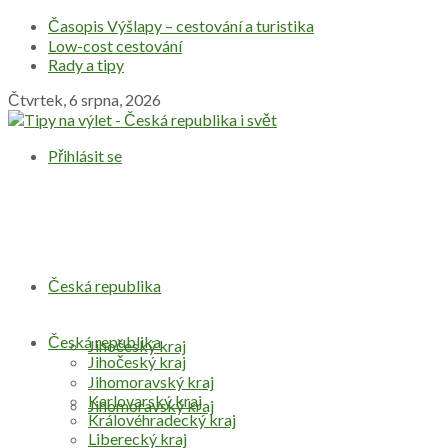
Časopis Výšlapy – cestování a turistika
Low-cost cestování
Rady a tipy
Čtvrtek, 6 srpna, 2026
Přihlásit se
Česká republika
Česká republika
Jihočeský kraj
Jihočeský kraj
Jihomoravský kraj
Karlovarský kraj
Jihomoravský kraj
Královéhradecký kraj
Liberecký kraj