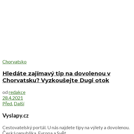
Chorvatsko
Hledáte zajímavý tip na dovolenou v
Chorvatsku? Vyzkoušejte Dugi otok
od
redakce
28.4.2021
Před.
Další
Vyslapy.cz
Cestovatelský portál. U nás najdete tipy na výlety a dovolenou.
Česká republika, Evropa a Svět