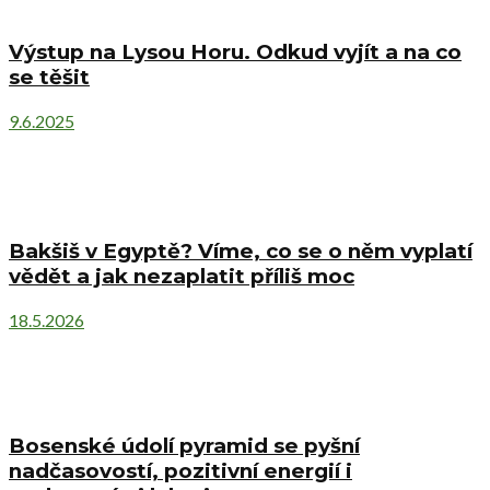
Výstup na Lysou Horu. Odkud vyjít a na co
se těšit
9.6.2025
Bakšiš v Egyptě? Víme, co se o něm vyplatí
vědět a jak nezaplatit příliš moc
18.5.2026
Bosenské údolí pyramid se pyšní
nadčasovostí, pozitivní energií i