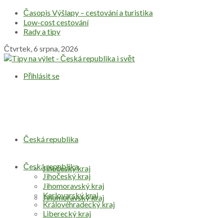
Časopis Výšlapy – cestování a turistika
Low-cost cestování
Rady a tipy
Čtvrtek, 6 srpna, 2026
Přihlásit se
Česká republika
Česká republika
Jihočeský kraj
Jihočeský kraj
Jihomoravský kraj
Karlovarský kraj
Jihomoravský kraj
Královéhradecký kraj
Liberecký kraj