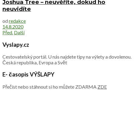
Joshua Tree – neuvěříte, dokud ho
neuvidíte
od
redakce
14.8.2020
Před.
Další
Vyslapy.cz
Cestovatelský portál. U nás najdete tipy na výlety a dovolenou.
Česká republika, Evropa a Svět
E- časopis VÝŠLAPY
Přečíst nebo stáhnout si ho můžete ZDARMA
ZDE