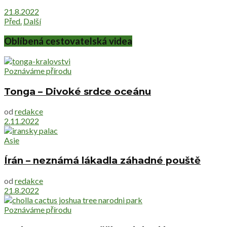
21.8.2022
Před.
Další
Oblíbená cestovatelská videa
Poznáváme přírodu
Tonga – Divoké srdce oceánu
od
redakce
2.11.2022
Asie
Írán – neznámá lákadla záhadné pouště
od
redakce
21.8.2022
Poznáváme přírodu