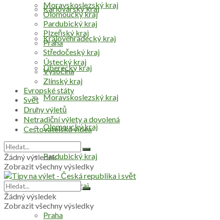
Moravskoslezský kraj
Karlovarský kraj
Olomoucký kraj
Pardubický kraj
Plzeňský kraj
Královéhradecký kraj
Praha
Středočeský kraj
Ústecký kraj
Liberecký kraj
Vysočina
Zlínský kraj
Evropské státy
Moravskoslezský kraj
Svět
Druhy výletů
Netradiční výlety a dovolená
Olomoucký kraj
Cestovatelská videa
Pardubický kraj
Žádný výsledek
Zobrazit všechny výsledky
Plzeňský kraj
Žádný výsledek
Zobrazit všechny výsledky
Praha