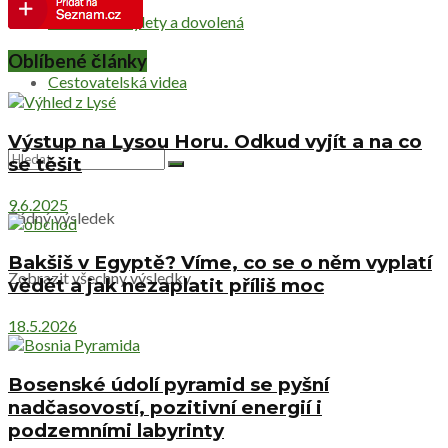
Netradiční výlety a dovolená
Oblíbené články
Cestovatelská videa
Výstup na Lysou Horu. Odkud vyjít a na co
se těšit
9.6.2025
Žádný výsledek
Bakšiš v Egyptě? Víme, co se o něm vyplatí
Zobrazit všechny výsledky
vědět a jak nezaplatit příliš moc
18.5.2026
Bosenské údolí pyramid se pyšní
nadčasovostí, pozitivní energií i
podzemními labyrinty