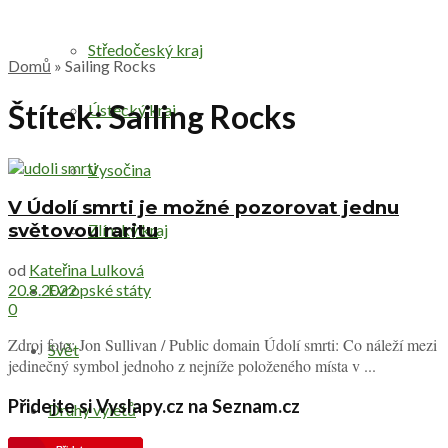
Středočeský kraj
Domů
»
Sailing Rocks
Štítek:
Sailing Rocks
Ústecký kraj
Vysočina
V Údolí smrti je možné pozorovat jednu
světovou raritu
Zlínský kraj
od
Kateřina Lulková
Evropské státy
20.8.2022
0
Zdroj foto: Jon Sullivan / Public domain Údolí smrti: Co náleží mezi
Svět
jedinečný symbol jednoho z nejníže položeného místa v ...
Přidejte si Vyslapy.cz na Seznam.cz
Druhy výletů