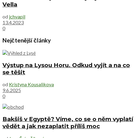
Vella
od
jchvapil
13.4.2023
0
Nejčtenější články
Výstup na Lysou Horu. Odkud vyjít a na co
se těšit
od
Kristyna Kousalikova
9.6.2025
0
Bakšiš v Egyptě? Víme, co se o něm vyplatí
vědět a jak nezaplatit příliš moc