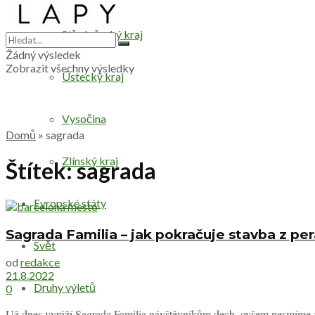
Středočeský kraj
Žádný výsledek
Zobrazit všechny výsledky
Ústecký kraj
Vysočina
Domů
»
sagrada
Zlínský kraj
Štítek:
sagrada
Evropské státy
Sagrada Familia – jak pokračuje stavba z pe
Svět
od
redakce
21.8.2022
Druhy výletů
0
Už dnes vyráží Sagrada Familia návštěvníkům dech, ovšem nesmíme zap