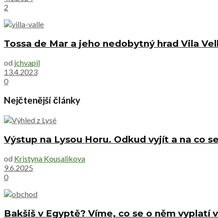
2
Tossa de Mar a jeho nedobytný hrad Vila Vel
od
jchvapil
13.4.2023
0
Nejčtenější články
Výstup na Lysou Horu. Odkud vyjít a na co se
od
Kristyna Kousalikova
9.6.2025
0
Bakšiš v Egyptě? Víme, co se o něm vyplatí v