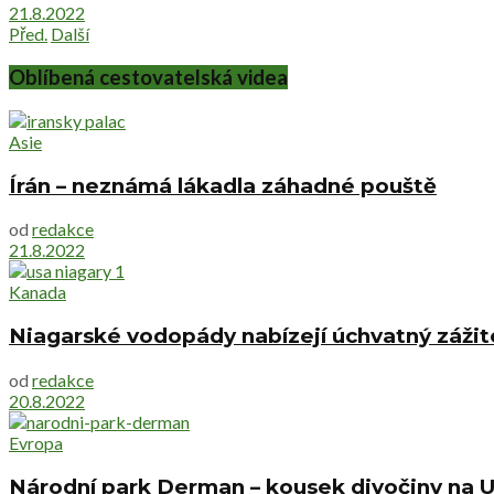
21.8.2022
Před.
Další
Oblíbená cestovatelská videa
Asie
Írán – neznámá lákadla záhadné pouště
od
redakce
21.8.2022
Kanada
Niagarské vodopády nabízejí úchvatný zážite
od
redakce
20.8.2022
Evropa
Národní park Derman – kousek divočiny na U