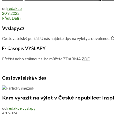
od
redakce
20.8.2022
Před.
Další
Vyslapy.cz
Cestovatelský portál. U nás najdete tipy na výlety a dovolenou. 
E- časopis VÝŠLAPY
Přečíst nebo stáhnout si ho můžete ZDARMA
ZDE
Cestovatelská videa
Kam vyrazit na výlet v České republice: Inspi
od
redakce vyslapy
4.1.2024