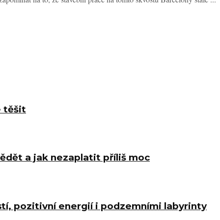
 těšit
ědět a jak nezaplatit příliš moc
í, pozitivní energií i podzemními labyrinty