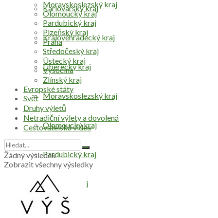
Moravskoslezský kraj
Karlovarský kraj
Olomoucký kraj
Pardubický kraj
Plzeňský kraj
Královéhradecký kraj
Praha
Středočeský kraj
Ústecký kraj
Liberecký kraj
Vysočina
Zlínský kraj
Evropské státy
Moravskoslezský kraj
Svět
Druhy výletů
Netradiční výlety a dovolená
Olomoucký kraj
Cestovatelská videa
Pardubický kraj
Žádný výsledek
Zobrazit všechny výsledky
Plzeňský kraj
Praha