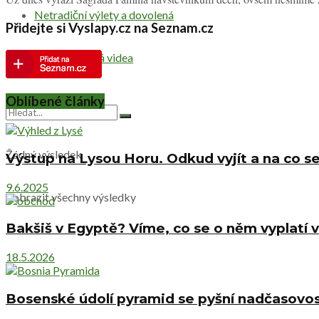
Netradiční výlety a dovolená
Přidejte si Vyslapy.cz na Seznam.cz
Cestovatelská videa
Oblíbené články
Žádný výsledek
Výstup na Lysou Horu. Odkud vyjít a na co se
9.6.2025
Zobrazit všechny výsledky
Bakšiš v Egyptě? Víme, co se o něm vyplatí v
18.5.2026
Bosenské údolí pyramid se pyšní nadčasovost