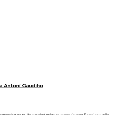
ra Antoni Gaudího
omínat na to, že stavební práce na tomto skvostu Barcelony stále ...