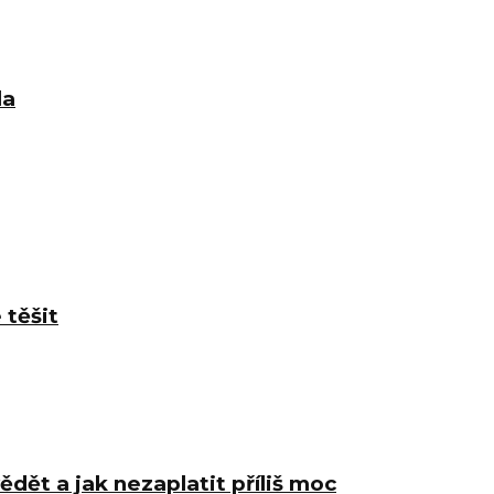
la
 těšit
ědět a jak nezaplatit příliš moc