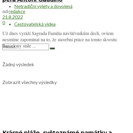
Netradiční výlety a dovolená
od
redakce
21.8.2022
0
Cestovatelská videa
Už dnes vyráží Sagrada Familia návštěvníkům dech, ovšem
nesmíme zapomínat na to, že stavební práce na tomto skvostu
Barcelony stále ...
Žádný výsledek
Zobrazit všechny výsledky
Krásné pláže, světoznámé památky a