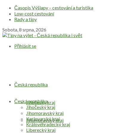
Časopis Výšlapy – cestování a turistika
Low-cost cestování
Rady a tipy
Sobota, 8 srpna, 2026
Přihlásit se
Česká republika
Česká republika
Jihočeský kraj
Jihočeský kraj
Jihomoravský kraj
Karlovarský kraj
Jihomoravský kraj
Královéhradecký kraj
Liberecký kraj