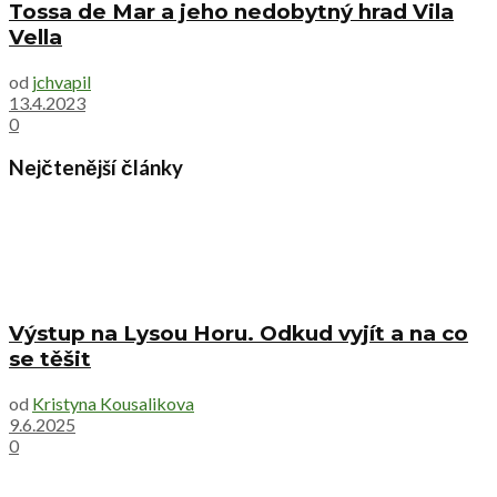
Tossa de Mar a jeho nedobytný hrad Vila
Vella
od
jchvapil
13.4.2023
0
Nejčtenější články
Výstup na Lysou Horu. Odkud vyjít a na co
se těšit
od
Kristyna Kousalikova
9.6.2025
0