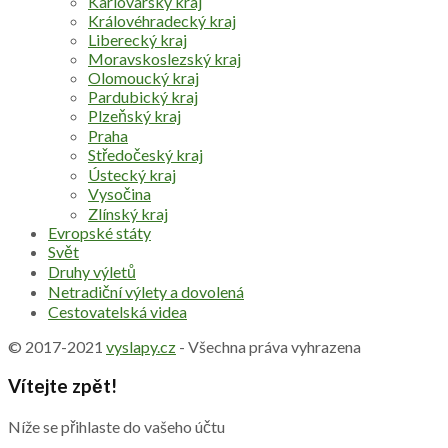
Karlovarský kraj
Královéhradecký kraj
Liberecký kraj
Moravskoslezský kraj
Olomoucký kraj
Pardubický kraj
Plzeňský kraj
Praha
Středočeský kraj
Ústecký kraj
Vysočina
Zlínský kraj
Evropské státy
Svět
Druhy výletů
Netradiční výlety a dovolená
Cestovatelská videa
© 2017-2021
vyslapy.cz
- Všechna práva vyhrazena
Vítejte zpět!
Níže se přihlaste do vašeho účtu