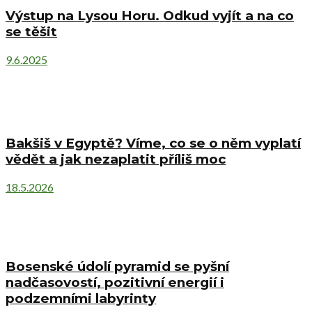
Výstup na Lysou Horu. Odkud vyjít a na co
se těšit
9.6.2025
Bakšiš v Egyptě? Víme, co se o něm vyplatí
vědět a jak nezaplatit příliš moc
18.5.2026
Bosenské údolí pyramid se pyšní
nadčasovostí, pozitivní energií i
podzemními labyrinty