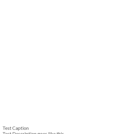
Test Caption
Test Description goes like this