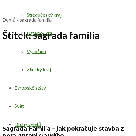
Středočeský kraj
Domů
»
sagrada familia
Štítek:
sagrada familia
Ústecký kraj
Vysočina
Zlínský kraj
Evropské státy
Svět
Druhy výletů
Sagrada Familia – jak pokračuje stavba z
pera Antoni Gaudího