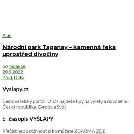
Asie
Národní park Taganay – kamenná řeka
uprostřed divočiny
od
redakce
20.8.2022
Před.
Další
Vyslapy.cz
Cestovatelský portál. U nás najdete tipy na výlety a dovolenou.
Česká republika, Evropa a Svět
E- časopis VÝŠLAPY
Přečíst nebo stáhnout si ho můžete ZDARMA
ZDE