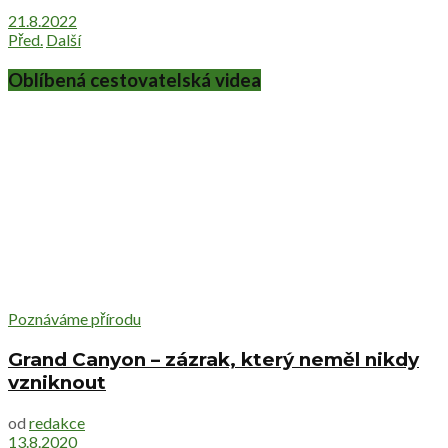
21.8.2022
Před.
Další
Oblíbená cestovatelská videa
Poznáváme přírodu
Grand Canyon – zázrak, který neměl nikdy
vzniknout
od
redakce
13.8.2020