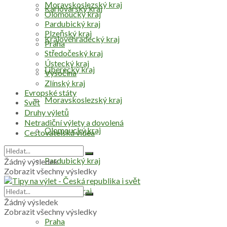
Moravskoslezský kraj
Karlovarský kraj
Olomoucký kraj
Pardubický kraj
Plzeňský kraj
Královéhradecký kraj
Praha
Středočeský kraj
Ústecký kraj
Liberecký kraj
Vysočina
Zlínský kraj
Evropské státy
Moravskoslezský kraj
Svět
Druhy výletů
Netradiční výlety a dovolená
Olomoucký kraj
Cestovatelská videa
Pardubický kraj
Žádný výsledek
Zobrazit všechny výsledky
Plzeňský kraj
Žádný výsledek
Zobrazit všechny výsledky
Praha