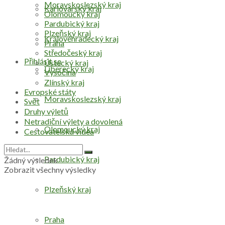
Moravskoslezský kraj
Karlovarský kraj
Olomoucký kraj
Pardubický kraj
Plzeňský kraj
Královéhradecký kraj
Praha
Středočeský kraj
Přihlásit se
Ústecký kraj
Liberecký kraj
Vysočina
Zlínský kraj
Evropské státy
Moravskoslezský kraj
Svět
Druhy výletů
Netradiční výlety a dovolená
Olomoucký kraj
Cestovatelská videa
Pardubický kraj
Žádný výsledek
Zobrazit všechny výsledky
Plzeňský kraj
Praha