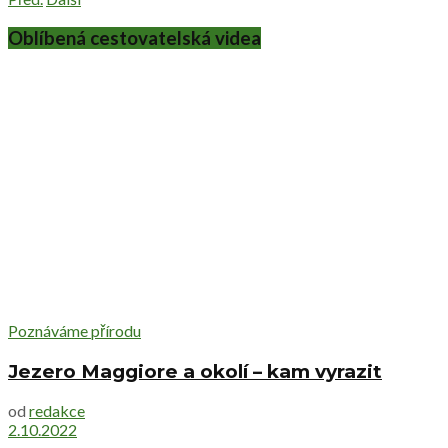
Oblíbená cestovatelská videa
Poznáváme přírodu
Jezero Maggiore a okolí – kam vyrazit
od
redakce
2.10.2022