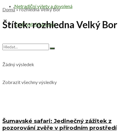
Netradiční výlety a dovolená
Domů
»
rozhledna Velký Bor
Štítek:
rozhledna Velký Bor
Cestovatelská videa
Žádný výsledek
Zobrazit všechny výsledky
Šumavské safari: Jedinečný zážitek z
pozorování zvěře v přírodním prostředí