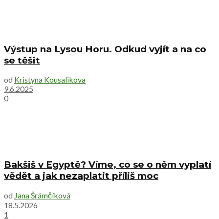
Výstup na Lysou Horu. Odkud vyjít a na co
se těšit
od
Kristyna Kousalikova
9.6.2025
0
Bakšiš v Egyptě? Víme, co se o něm vyplatí
vědět a jak nezaplatit příliš moc
od
Jana Šrámčíková
18.5.2026
1