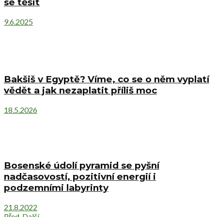
se těšit
9.6.2025
Bakšiš v Egyptě? Víme, co se o něm vyplatí
vědět a jak nezaplatit příliš moc
18.5.2026
Bosenské údolí pyramid se pyšní
nadčasovostí, pozitivní energií i
podzemními labyrinty
21.8.2022
Před.
Další