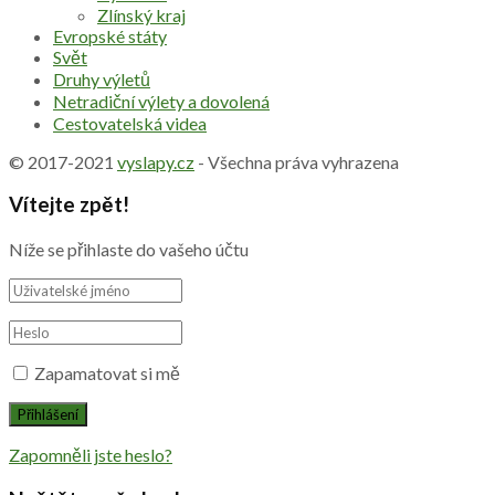
Zlínský kraj
Evropské státy
Svět
Druhy výletů
Netradiční výlety a dovolená
Cestovatelská videa
© 2017-2021
vyslapy.cz
- Všechna práva vyhrazena
Vítejte zpět!
Níže se přihlaste do vašeho účtu
Zapamatovat si mě
Zapomněli jste heslo?