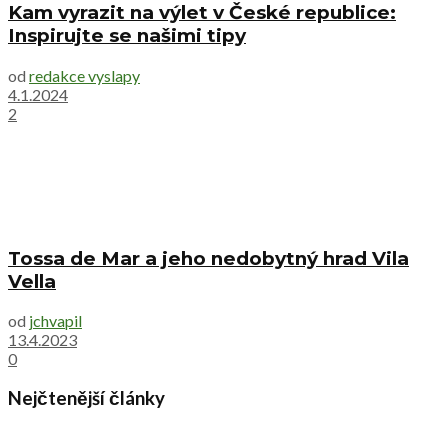
Kam vyrazit na výlet v České republice:
Inspirujte se našimi tipy
od
redakce vyslapy
4.1.2024
2
Tossa de Mar a jeho nedobytný hrad Vila
Vella
od
jchvapil
13.4.2023
0
Nejčtenější články