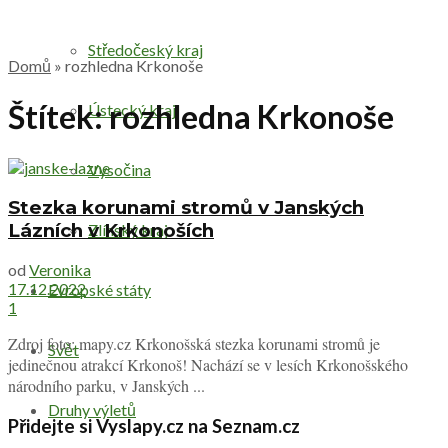
Středočeský kraj
Domů
»
rozhledna Krkonoše
Štítek:
rozhledna Krkonoše
Ústecký kraj
Vysočina
Stezka korunami stromů v Janských
Lázních v Krkonoších
Zlínský kraj
od
Veronika
17.12.2022
Evropské státy
1
Zdroj foto: mapy.cz Krkonošská stezka korunami stromů je
Svět
jedinečnou atrakcí Krkonoš! Nachází se v lesích Krkonošského
národního parku, v Janských ...
Druhy výletů
Přidejte si Vyslapy.cz na Seznam.cz