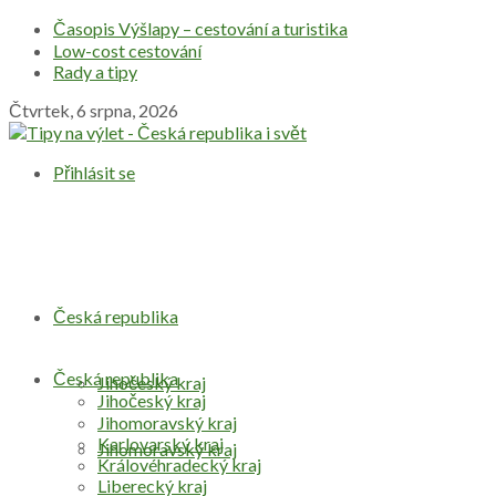
Časopis Výšlapy – cestování a turistika
Low-cost cestování
Rady a tipy
Čtvrtek, 6 srpna, 2026
Přihlásit se
Česká republika
Česká republika
Jihočeský kraj
Jihočeský kraj
Jihomoravský kraj
Karlovarský kraj
Jihomoravský kraj
Královéhradecký kraj
Liberecký kraj