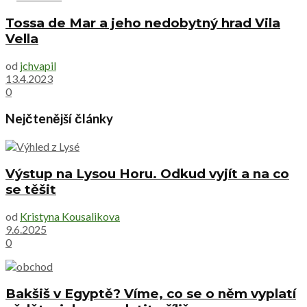
Tossa de Mar a jeho nedobytný hrad Vila
Vella
od
jchvapil
13.4.2023
0
Nejčtenější články
Výstup na Lysou Horu. Odkud vyjít a na co
se těšit
od
Kristyna Kousalikova
9.6.2025
0
Bakšiš v Egyptě? Víme, co se o něm vyplatí