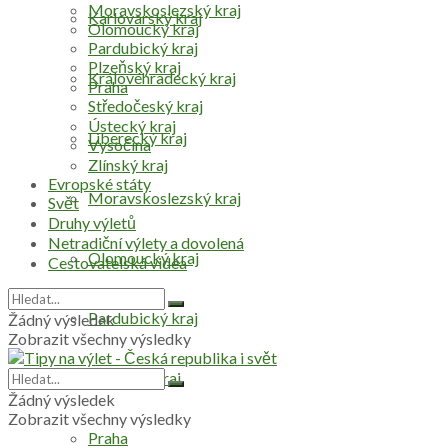
Moravskoslezský kraj
Karlovarský kraj
Olomoucký kraj
Pardubický kraj
Plzeňský kraj
Královéhradecký kraj
Praha
Středočeský kraj
Ústecký kraj
Liberecký kraj
Vysočina
Zlínský kraj
Evropské státy
Moravskoslezský kraj
Svět
Druhy výletů
Netradiční výlety a dovolená
Olomoucký kraj
Cestovatelská videa
Pardubický kraj
Žádný výsledek
Zobrazit všechny výsledky
Plzeňský kraj
Žádný výsledek
Zobrazit všechny výsledky
Praha