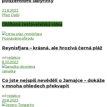
podzemními labyrinty
21.8.2022
Před.
Další
Oblíbená cestovatelská videa
Poznáváme přírodu
Reynisfjara – krásná, ale hrozivá černá pláž
od
redakce
8.10.2022
Jamajka
Co jste nejspíš nevěděli o Jamajce – dokáže
v mnoha ohledech překvapit
od
redakce
20.8.2022