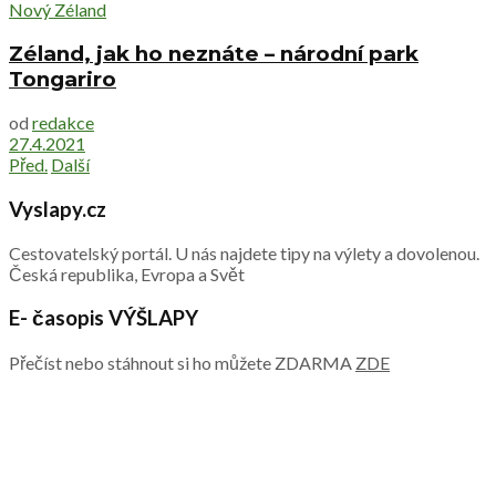
Nový Zéland
Zéland, jak ho neznáte – národní park
Tongariro
od
redakce
27.4.2021
Před.
Další
Vyslapy.cz
Cestovatelský portál. U nás najdete tipy na výlety a dovolenou.
Česká republika, Evropa a Svět
E- časopis VÝŠLAPY
Přečíst nebo stáhnout si ho můžete ZDARMA
ZDE