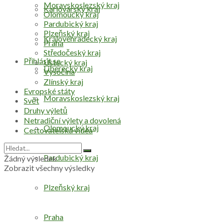
Moravskoslezský kraj
Karlovarský kraj
Olomoucký kraj
Pardubický kraj
Plzeňský kraj
Královéhradecký kraj
Praha
Středočeský kraj
Přihlásit se
Ústecký kraj
Liberecký kraj
Vysočina
Zlínský kraj
Evropské státy
Moravskoslezský kraj
Svět
Druhy výletů
Netradiční výlety a dovolená
Olomoucký kraj
Cestovatelská videa
Pardubický kraj
Žádný výsledek
Zobrazit všechny výsledky
Plzeňský kraj
Praha