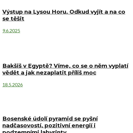
Výstup na Lysou Horu. Odkud vyjít a na co
se těšit
9.6.2025
Bakšiš v Egyptě? Víme, co se o něm vyplatí
vědět a jak nezaplatit příliš moc
18.5.2026
Bosenské údolí pyramid se pyšní
nadčasovostí, pozitivní energií i
podzemními labyrinty