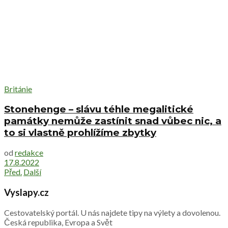
Británie
Stonehenge – slávu téhle megalitické
památky nemůže zastínit snad vůbec nic, a
to si vlastně prohlížíme zbytky
od
redakce
17.8.2022
Před.
Další
Vyslapy.cz
Cestovatelský portál. U nás najdete tipy na výlety a dovolenou.
Česká republika, Evropa a Svět