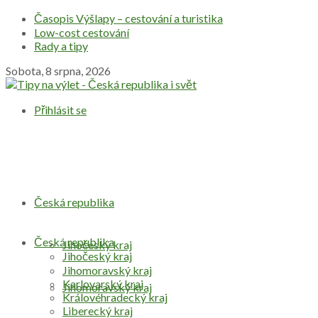
Časopis Výšlapy – cestování a turistika
Low-cost cestování
Rady a tipy
Sobota, 8 srpna, 2026
Přihlásit se
Česká republika
Česká republika
Jihočeský kraj
Jihočeský kraj
Jihomoravský kraj
Karlovarský kraj
Jihomoravský kraj
Královéhradecký kraj
Liberecký kraj