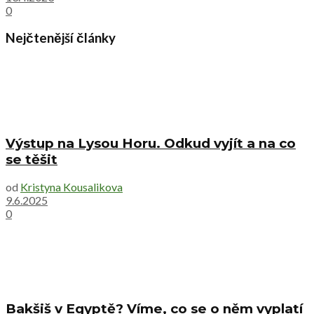
0
Nejčtenější články
Výstup na Lysou Horu. Odkud vyjít a na co
se těšit
od
Kristyna Kousalikova
9.6.2025
0
Bakšiš v Egyptě? Víme, co se o něm vyplatí