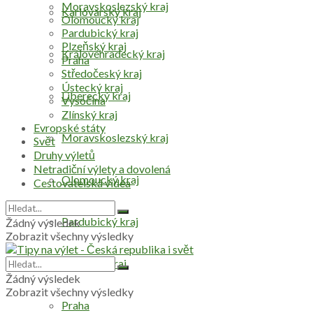
Moravskoslezský kraj
Karlovarský kraj
Olomoucký kraj
Pardubický kraj
Plzeňský kraj
Královéhradecký kraj
Praha
Středočeský kraj
Ústecký kraj
Liberecký kraj
Vysočina
Zlínský kraj
Evropské státy
Moravskoslezský kraj
Svět
Druhy výletů
Netradiční výlety a dovolená
Olomoucký kraj
Cestovatelská videa
Pardubický kraj
Žádný výsledek
Zobrazit všechny výsledky
Plzeňský kraj
Žádný výsledek
Zobrazit všechny výsledky
Praha