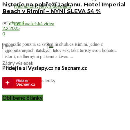
historie na pobřeží Jadranu. Hotel Imperial
Netradiční výlety a dovolená
Beach v Rimini – NYNÍ SLEVA 54 %
od
jchvapil
Cestovatelská videa
2.2.2025
0
Fotografie použita se svolením ehub.cz Rimini, jedno z
nejpopulárnějších italských letovisek, láká turisty svou bohatou
historií, nádhernými plážemi a živou ...
Žádný výsledek
Přidejte si Vyslapy.cz na Seznam.cz
Zobrazit všechny výsledky
Oblíbené články