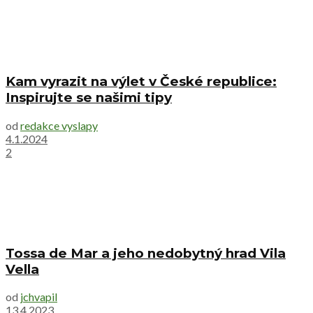
Kam vyrazit na výlet v České republice:
Inspirujte se našimi tipy
od
redakce vyslapy
4.1.2024
2
Tossa de Mar a jeho nedobytný hrad Vila
Vella
od
jchvapil
13.4.2023