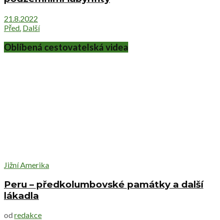
21.8.2022
Před.
Další
Oblíbená cestovatelská videa
Jižní Amerika
Peru – předkolumbovské památky a další
lákadla
od
redakce