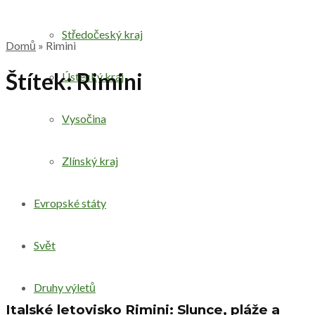
Středočeský kraj
Domů
»
Rimini
Štítek:
Rimini
Ústecký kraj
Vysočina
Zlínský kraj
Evropské státy
Svět
Druhy výletů
Italské letovisko Rimini: Slunce, pláže a