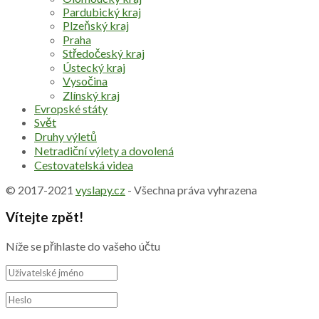
Pardubický kraj
Plzeňský kraj
Praha
Středočeský kraj
Ústecký kraj
Vysočina
Zlínský kraj
Evropské státy
Svět
Druhy výletů
Netradiční výlety a dovolená
Cestovatelská videa
© 2017-2021
vyslapy.cz
- Všechna práva vyhrazena
Vítejte zpět!
Níže se přihlaste do vašeho účtu