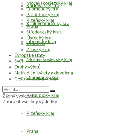
Moravskoslezský kraj
Karlovarský kraj
Olomoucký kraj
Pardubický kraj
Plzeňský kraj
Královéhradecký kraj
Praha
Středočeský kraj
Ústecký kraj
Liberecký kraj
Vysočina
Zlínský kraj
Evropské státy
Moravskoslezský kraj
Svět
Druhy výletů
Netradiční výlety a dovolená
Olomoucký kraj
Cestovatelská videa
Pardubický kraj
Žádný výsledek
Zobrazit všechny výsledky
Plzeňský kraj
Praha