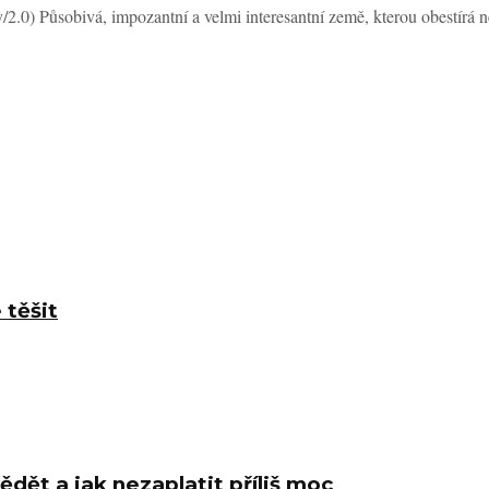
2.0) Působivá, impozantní a velmi interesantní země, kterou obestírá n
 těšit
ědět a jak nezaplatit příliš moc