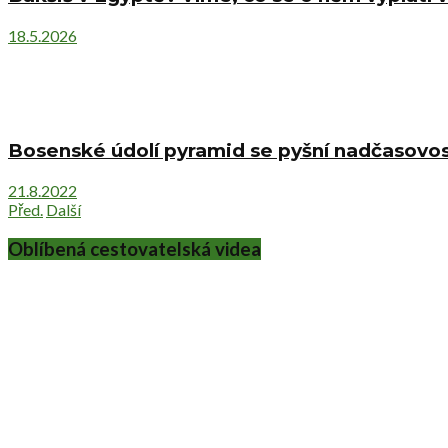
18.5.2026
Bosenské údolí pyramid se pyšní nadčasovost
21.8.2022
Před.
Další
Oblíbená cestovatelská videa