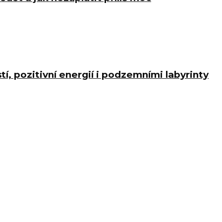
í, pozitivní energií i podzemními labyrinty