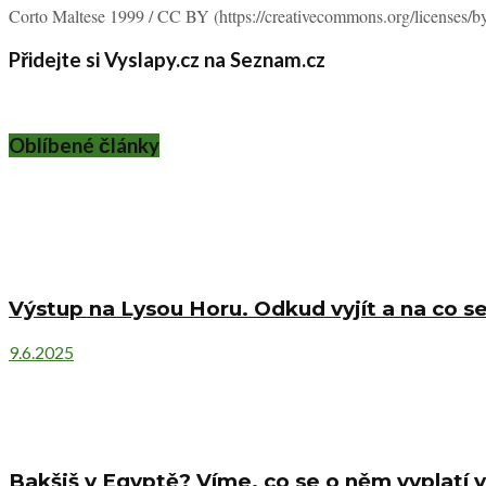
Corto Maltese 1999 / CC BY (https://creativecommons.org/licenses/by/
Přidejte si Vyslapy.cz na Seznam.cz
Oblíbené články
Výstup na Lysou Horu. Odkud vyjít a na co se
9.6.2025
Bakšiš v Egyptě? Víme, co se o něm vyplatí v