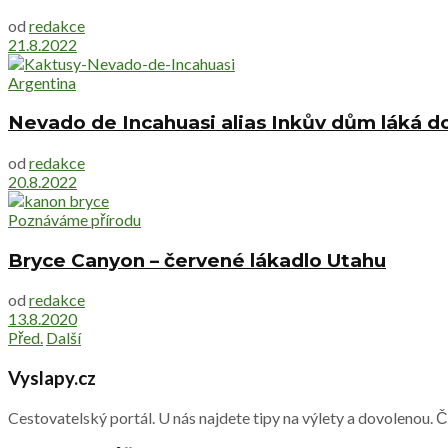
od
redakce
21.8.2022
Argentina
Nevado de Incahuasi alias Inkův dům láká d
od
redakce
20.8.2022
Poznáváme přírodu
Bryce Canyon – červené lákadlo Utahu
od
redakce
13.8.2020
Před.
Další
Vyslapy.cz
Cestovatelský portál. U nás najdete tipy na výlety a dovolenou. 