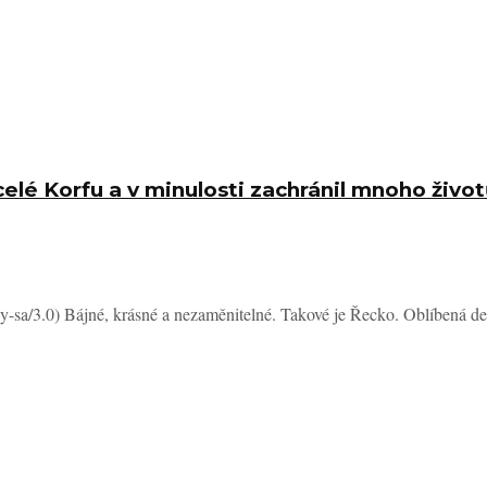
celé Korfu a v minulosti zachránil mnoho živo
-sa/3.0) Bájné, krásné a nezaměnitelné. Takové je Řecko. Oblíbená dest