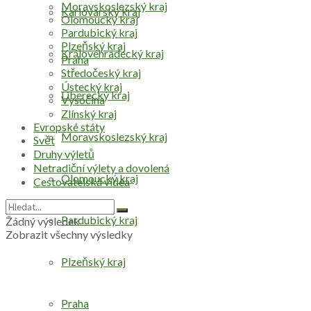
Moravskoslezský kraj
Karlovarský kraj
Olomoucký kraj
Pardubický kraj
Plzeňský kraj
Královéhradecký kraj
Praha
Středočeský kraj
Ústecký kraj
Liberecký kraj
Vysočina
Zlínský kraj
Evropské státy
Moravskoslezský kraj
Svět
Druhy výletů
Netradiční výlety a dovolená
Olomoucký kraj
Cestovatelská videa
Pardubický kraj
Žádný výsledek
Zobrazit všechny výsledky
Plzeňský kraj
Praha