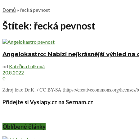
Domů
»
řecká pevnost
Štítek:
řecká pevnost
Angelokastro: Nabízí nejkrásnější výhled na 
od
Kateřina Lulková
20.8.2022
0
Zdroj foto: Dr.K. / CC BY-SA (https://creativecommons.org/licenses/by
Přidejte si Vyslapy.cz na Seznam.cz
Oblíbené články