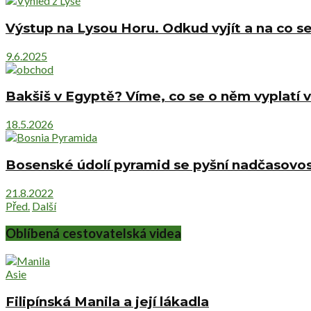
Výstup na Lysou Horu. Odkud vyjít a na co se
9.6.2025
Bakšiš v Egyptě? Víme, co se o něm vyplatí v
18.5.2026
Bosenské údolí pyramid se pyšní nadčasovost
21.8.2022
Před.
Další
Oblíbená cestovatelská videa
Asie
Filipínská Manila a její lákadla