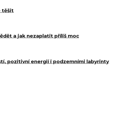
 těšit
ědět a jak nezaplatit příliš moc
í, pozitivní energií i podzemními labyrinty