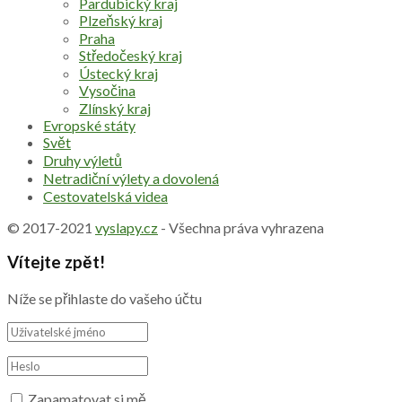
Pardubický kraj
Plzeňský kraj
Praha
Středočeský kraj
Ústecký kraj
Vysočina
Zlínský kraj
Evropské státy
Svět
Druhy výletů
Netradiční výlety a dovolená
Cestovatelská videa
© 2017-2021
vyslapy.cz
- Všechna práva vyhrazena
Vítejte zpět!
Níže se přihlaste do vašeho účtu
Zapamatovat si mě