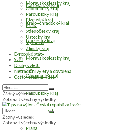
Moravskoslezský kraj
Karlovarský kraj
Olomoucký kraj
Pardubický kraj
Plzeňský kraj
Královéhradecký kraj
Praha
Středočeský kraj
Ústecký kraj
Liberecký kraj
Vysočina
Zlínský kraj
Evropské státy
Moravskoslezský kraj
Svět
Druhy výletů
Netradiční výlety a dovolená
Olomoucký kraj
Cestovatelská videa
Pardubický kraj
Žádný výsledek
Zobrazit všechny výsledky
Plzeňský kraj
Žádný výsledek
Zobrazit všechny výsledky
Praha