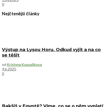
0
Nejčtenější články
Výstup na Lysou Horu. Odkud vyjít a na co
se těšit
od
Kristyna Kousalikova
9.6.2025
0
Bakšiš v Egyptě? Víme, co se o něm vyplatí