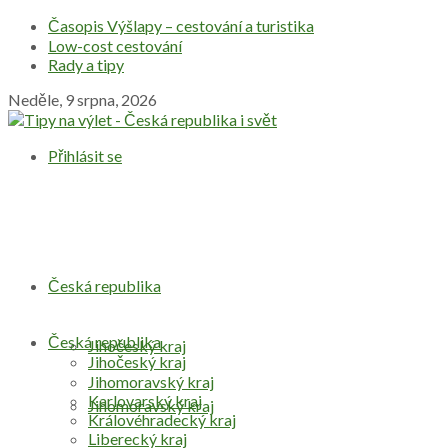
Časopis Výšlapy – cestování a turistika
Low-cost cestování
Rady a tipy
Neděle, 9 srpna, 2026
Přihlásit se
Česká republika
Česká republika
Jihočeský kraj
Jihočeský kraj
Jihomoravský kraj
Karlovarský kraj
Jihomoravský kraj
Královéhradecký kraj
Liberecký kraj