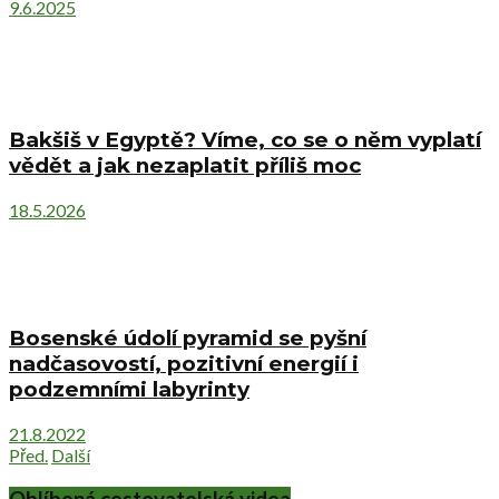
9.6.2025
Bakšiš v Egyptě? Víme, co se o něm vyplatí
vědět a jak nezaplatit příliš moc
18.5.2026
Bosenské údolí pyramid se pyšní
nadčasovostí, pozitivní energií i
podzemními labyrinty
21.8.2022
Před.
Další