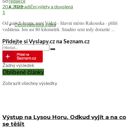
od
redakce
Netradiční výlety a dovolená
20.8.2022
1
Od našich hranic není Vídeň - hlavní město Rakouska - příliš
Cestovatelská videa
vzdálena. Jen asi 80 kilometrů. Snadno sem tedy dorazíte ...
Přidejte si Vyslapy.cz na Seznam.cz
Žádný výsledek
Oblíbené články
Zobrazit všechny výsledky
Výstup na Lysou Horu. Odkud vyjít a na co
se těšit