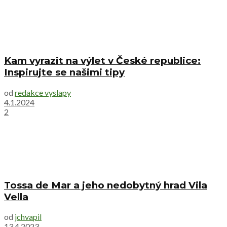
Kam vyrazit na výlet v České republice:
Inspirujte se našimi tipy
od
redakce vyslapy
4.1.2024
2
Tossa de Mar a jeho nedobytný hrad Vila
Vella
od
jchvapil
13.4.2023