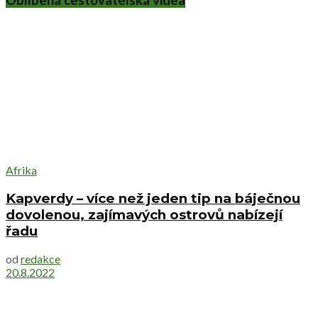
Oblíbená cestovatelská videa
Afrika
Kapverdy – více než jeden tip na báječnou
dovolenou, zajímavých ostrovů nabízejí
řadu
od
redakce
20.8.2022