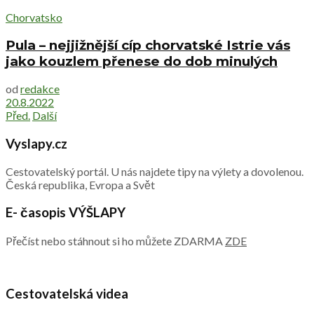
Chorvatsko
Pula – nejjižnější cíp chorvatské Istrie vás
jako kouzlem přenese do dob minulých
od
redakce
20.8.2022
Před.
Další
Vyslapy.cz
Cestovatelský portál. U nás najdete tipy na výlety a dovolenou.
Česká republika, Evropa a Svět
E- časopis VÝŠLAPY
Přečíst nebo stáhnout si ho můžete ZDARMA
ZDE
Cestovatelská videa