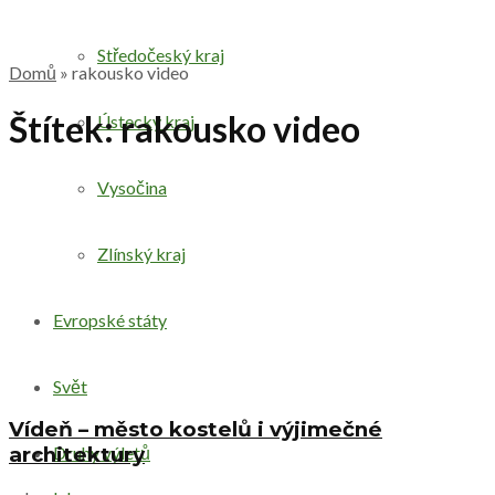
Středočeský kraj
Domů
»
rakousko video
Štítek:
rakousko video
Ústecký kraj
Vysočina
Zlínský kraj
Evropské státy
Svět
Vídeň – město kostelů i výjimečné
architektury
Druhy výletů