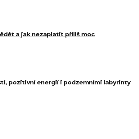
ědět a jak nezaplatit příliš moc
í, pozitivní energií i podzemními labyrinty