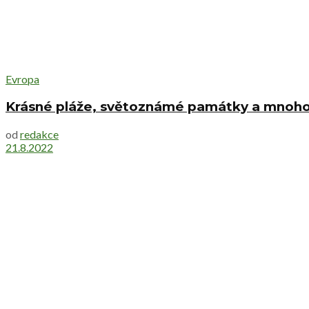
Evropa
Krásné pláže, světoznámé památky a mnoho 
od
redakce
21.8.2022