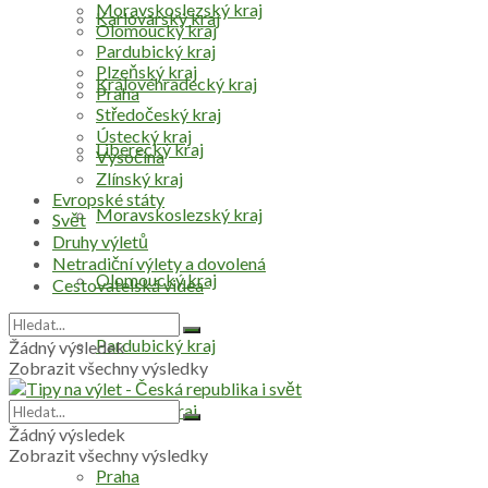
Moravskoslezský kraj
Karlovarský kraj
Olomoucký kraj
Pardubický kraj
Plzeňský kraj
Královéhradecký kraj
Praha
Středočeský kraj
Ústecký kraj
Liberecký kraj
Vysočina
Zlínský kraj
Evropské státy
Moravskoslezský kraj
Svět
Druhy výletů
Netradiční výlety a dovolená
Olomoucký kraj
Cestovatelská videa
Pardubický kraj
Žádný výsledek
Zobrazit všechny výsledky
Plzeňský kraj
Žádný výsledek
Zobrazit všechny výsledky
Praha