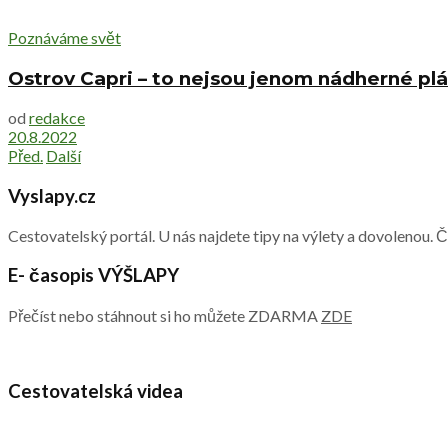
Poznáváme svět
Ostrov Capri – to nejsou jenom nádherné pláž
od
redakce
20.8.2022
Před.
Další
Vyslapy.cz
Cestovatelský portál. U nás najdete tipy na výlety a dovolenou. 
E- časopis VÝŠLAPY
Přečíst nebo stáhnout si ho můžete ZDARMA
ZDE
Cestovatelská videa