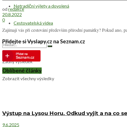
Netradiční výlety a dovolená
od
redakce
20.8.2022
0
Cestovatelská videa
Zajímají vás při cestování především přírodní památky? Pokud ano, pa
Přidejte si Vyslapy.cz na Seznam.cz
Žádný výsledek
Oblíbené články
Zobrazit všechny výsledky
Výstup na Lysou Horu. Odkud vyjít a na co se
9.6.2025