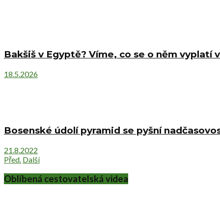
Bakšiš v Egyptě? Víme, co se o něm vyplatí v
18.5.2026
Bosenské údolí pyramid se pyšní nadčasovost
21.8.2022
Před.
Další
Oblíbená cestovatelská videa