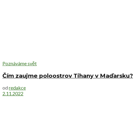
Poznáváme svět
Čím zaujme poloostrov Tihany v Maďarsku?
od
redakce
2.11.2022