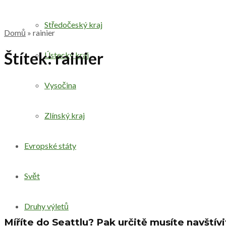
Středočeský kraj
Domů
»
rainier
Štítek:
rainier
Ústecký kraj
Vysočina
Zlínský kraj
Evropské státy
Svět
Druhy výletů
Míříte do Seattlu? Pak určitě musíte navštív