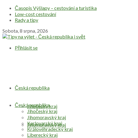
Časopis Výšlapy – cestování a turistika
Low-cost cestování
Rady a tipy
Sobota, 8 srpna, 2026
Přihlásit se
Česká republika
Česká republika
Jihočeský kraj
Jihočeský kraj
Jihomoravský kraj
Karlovarský kraj
Jihomoravský kraj
Královéhradecký kraj
Liberecký kraj