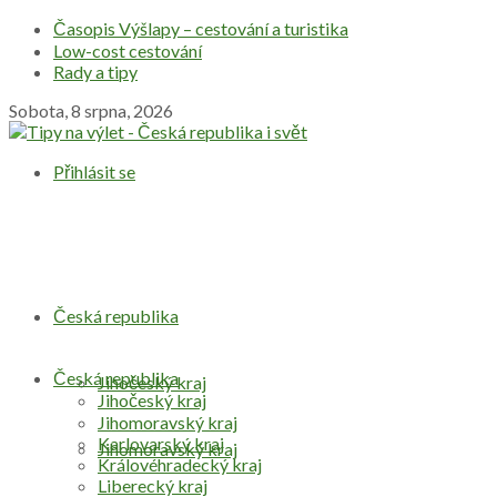
Časopis Výšlapy – cestování a turistika
Low-cost cestování
Rady a tipy
Sobota, 8 srpna, 2026
Přihlásit se
Česká republika
Česká republika
Jihočeský kraj
Jihočeský kraj
Jihomoravský kraj
Karlovarský kraj
Jihomoravský kraj
Královéhradecký kraj
Liberecký kraj