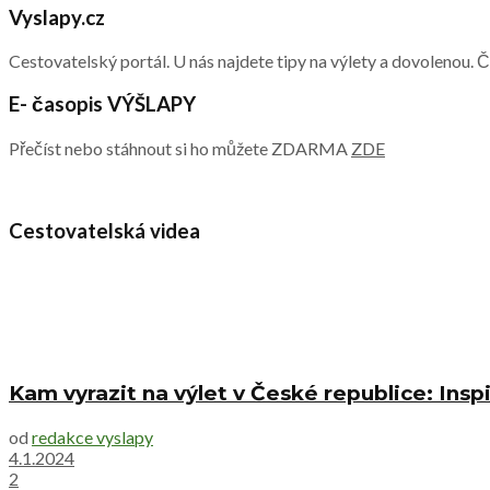
Vyslapy.cz
Cestovatelský portál. U nás najdete tipy na výlety a dovolenou. 
E- časopis VÝŠLAPY
Přečíst nebo stáhnout si ho můžete ZDARMA
ZDE
Cestovatelská videa
Kam vyrazit na výlet v České republice: Inspi
od
redakce vyslapy
4.1.2024
2