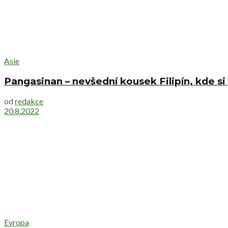
Asie
Pangasinan – nevšední kousek Filipín, kde si
od
redakce
20.8.2022
Evropa