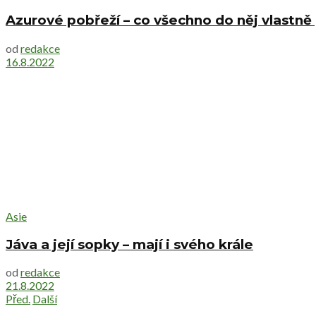
Azurové pobřeží – co všechno do něj vlastně 
od
redakce
16.8.2022
Asie
Jáva a její sopky – mají i svého krále
od
redakce
21.8.2022
Před.
Další