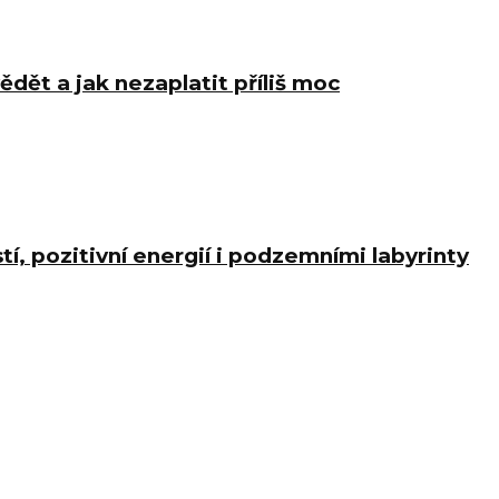
ědět a jak nezaplatit příliš moc
í, pozitivní energií i podzemními labyrinty