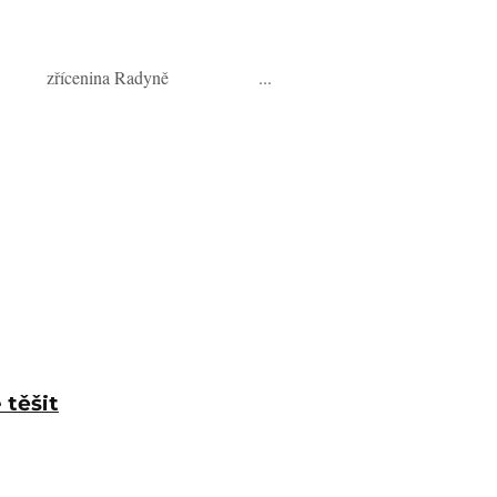
/by-sa/4.0) zřícenina Radyně ...
 těšit