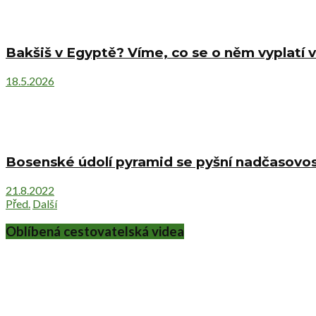
Bakšiš v Egyptě? Víme, co se o něm vyplatí v
18.5.2026
Bosenské údolí pyramid se pyšní nadčasovost
21.8.2022
Před.
Další
Oblíbená cestovatelská videa