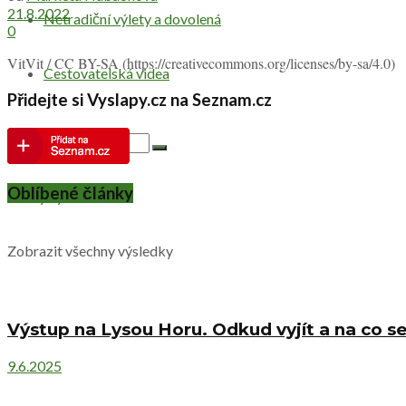
21.8.2022
Netradiční výlety a dovolená
0
VitVit / CC BY-SA (https://creativecommons.org/licenses
Cestovatelská videa
Přidejte si Vyslapy.cz na Seznam.cz
Oblíbené články
Žádný výsledek
Zobrazit všechny výsledky
Výstup na Lysou Horu. Odkud vyjít a na co se
9.6.2025