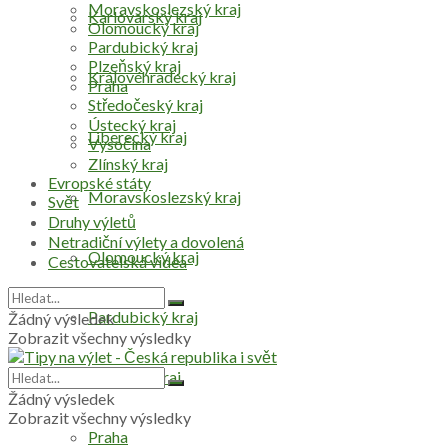
Moravskoslezský kraj
Karlovarský kraj
Olomoucký kraj
Pardubický kraj
Plzeňský kraj
Královéhradecký kraj
Praha
Středočeský kraj
Ústecký kraj
Liberecký kraj
Vysočina
Zlínský kraj
Evropské státy
Moravskoslezský kraj
Svět
Druhy výletů
Netradiční výlety a dovolená
Olomoucký kraj
Cestovatelská videa
Pardubický kraj
Žádný výsledek
Zobrazit všechny výsledky
Plzeňský kraj
Žádný výsledek
Zobrazit všechny výsledky
Praha