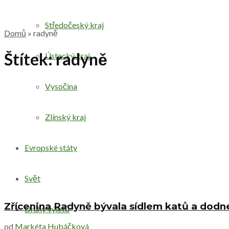
Středočeský kraj
Domů
»
radyně
Štítek:
radyně
Ústecký kraj
Vysočina
Zlínský kraj
Evropské státy
Svět
Zřícenina Radyně bývala sídlem katů a dodne
Druhy výletů
od
Markéta Hubáčková