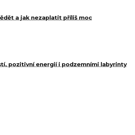
ědět a jak nezaplatit příliš moc
í, pozitivní energií i podzemními labyrinty