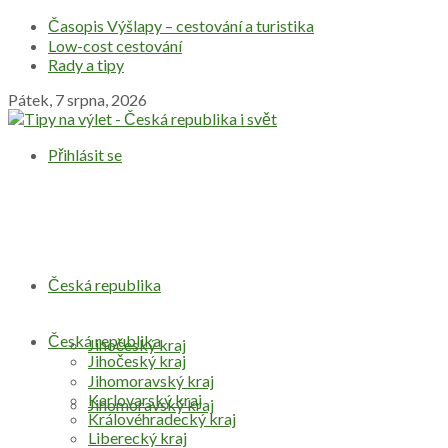
Časopis Výšlapy – cestování a turistika
Low-cost cestování
Rady a tipy
Pátek, 7 srpna, 2026
Přihlásit se
Česká republika
Česká republika
Jihočeský kraj
Jihočeský kraj
Jihomoravský kraj
Karlovarský kraj
Jihomoravský kraj
Královéhradecký kraj
Liberecký kraj