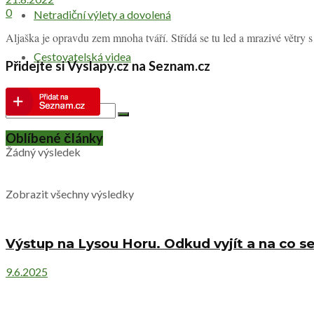
0
Netradiční výlety a dovolená
Aljaška je opravdu zem mnoha tváří. Střídá se tu led a mrazivé větry 
Cestovatelská videa
Přidejte si Vyslapy.cz na Seznam.cz
Oblíbené články
Žádný výsledek
Zobrazit všechny výsledky
Výstup na Lysou Horu. Odkud vyjít a na co se
9.6.2025