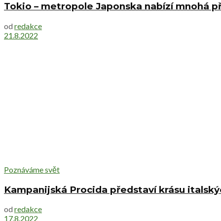
Tokio – metropole Japonska nabízí mnohá p
od
redakce
21.8.2022
Poznáváme svět
Kampanijská Procida představí krásu italský
od
redakce
17.8.2022