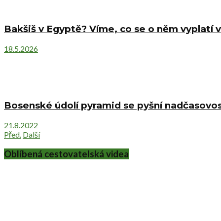
Bakšiš v Egyptě? Víme, co se o něm vyplatí v
18.5.2026
Bosenské údolí pyramid se pyšní nadčasovost
21.8.2022
Před.
Další
Oblíbená cestovatelská videa