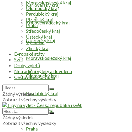
Moravskoslezský kraj
Karlovarský kraj
Olomoucký kraj
Pardubický kraj
Plzeňský kraj
Královéhradecký kraj
Praha
Středočeský kraj
Ústecký kraj
Liberecký kraj
Vysočina
Zlínský kraj
Evropské státy
Moravskoslezský kraj
Svět
Druhy výletů
Netradiční výlety a dovolená
Olomoucký kraj
Cestovatelská videa
Pardubický kraj
Žádný výsledek
Zobrazit všechny výsledky
Plzeňský kraj
Žádný výsledek
Zobrazit všechny výsledky
Praha