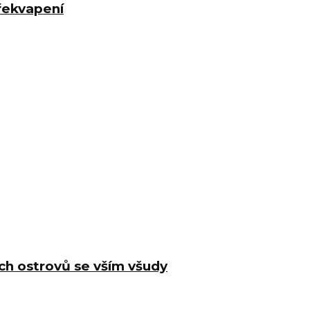
řekvapení
ch ostrovů se vším všudy