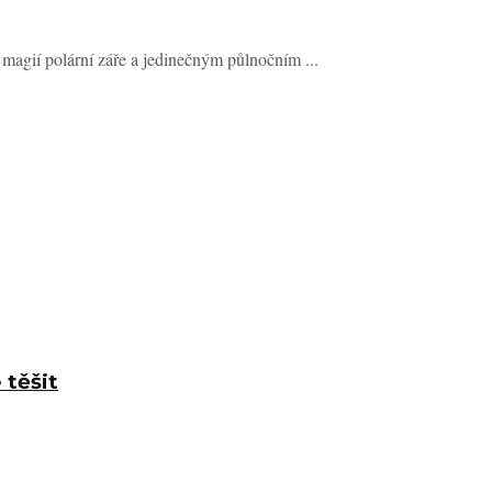
s magií polární záře a jedinečným půlnočním ...
 těšit