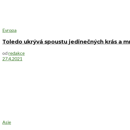
Evropa
Toledo ukrývá spoustu jedinečných krás a m
od
redakce
27.4.2021
Asie