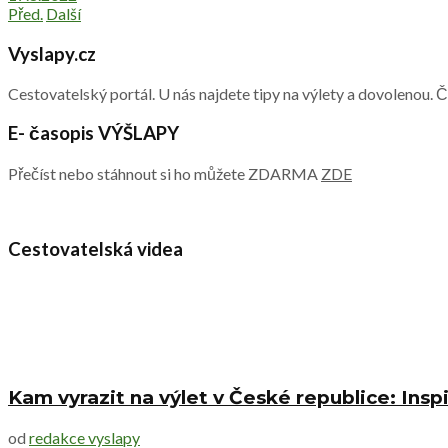
Před.
Další
Vyslapy.cz
Cestovatelský portál. U nás najdete tipy na výlety a dovolenou. 
E- časopis VÝŠLAPY
Přečíst nebo stáhnout si ho můžete ZDARMA
ZDE
Cestovatelská videa
Kam vyrazit na výlet v České republice: Inspi
od
redakce vyslapy