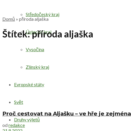
Středočeský kraj
Domů
»
příroda aljaška
Štítek:
příroda aljaška
Ústecký kraj
Vysočina
Zlínský kraj
Evropské státy
Svět
Proč cestovat na Aljašku – ve hře je zejmén
Druhy výletů
od
redakce
21.8.2022