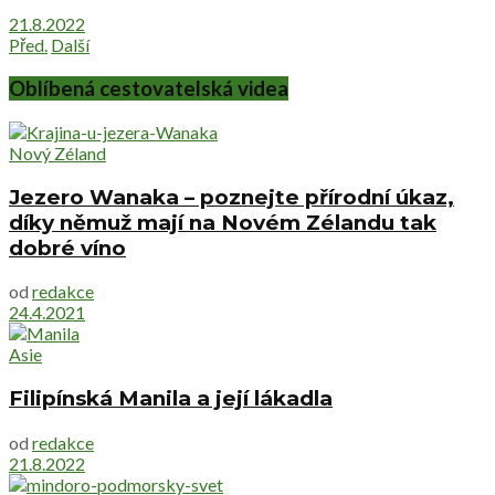
21.8.2022
Před.
Další
Oblíbená cestovatelská videa
Nový Zéland
Jezero Wanaka – poznejte přírodní úkaz,
díky němuž mají na Novém Zélandu tak
dobré víno
od
redakce
24.4.2021
Asie
Filipínská Manila a její lákadla
od
redakce
21.8.2022