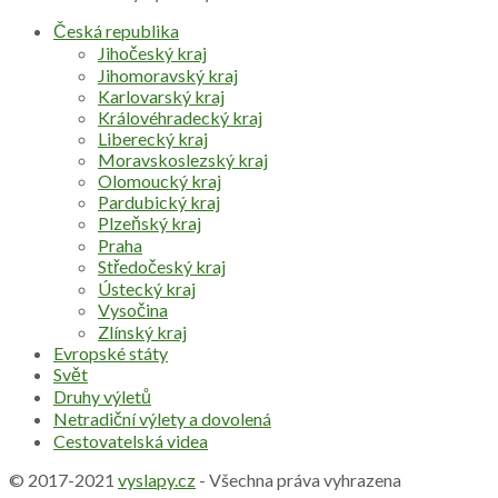
Česká republika
Jihočeský kraj
Jihomoravský kraj
Karlovarský kraj
Královéhradecký kraj
Liberecký kraj
Moravskoslezský kraj
Olomoucký kraj
Pardubický kraj
Plzeňský kraj
Praha
Středočeský kraj
Ústecký kraj
Vysočina
Zlínský kraj
Evropské státy
Svět
Druhy výletů
Netradiční výlety a dovolená
Cestovatelská videa
© 2017-2021
vyslapy.cz
- Všechna práva vyhrazena