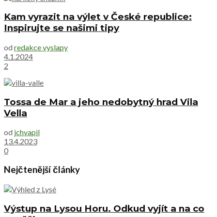
Kam vyrazit na výlet v České republice:
Inspirujte se našimi tipy
od
redakce vyslapy
4.1.2024
2
Tossa de Mar a jeho nedobytný hrad Vila
Vella
od
jchvapil
13.4.2023
0
Nejčtenější články
Výstup na Lysou Horu. Odkud vyjít a na co