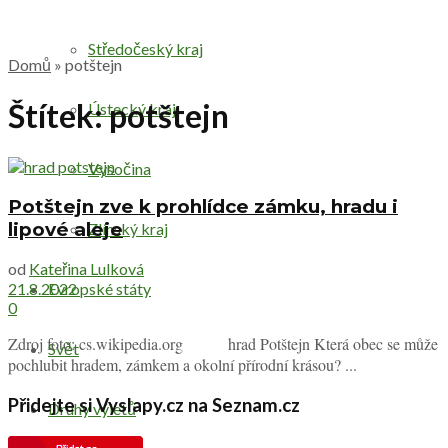
Středočeský kraj
Domů
»
potštejn
Štítek:
potštejn
Ústecký kraj
Vysočina
Potštejn zve k prohlídce zámku, hradu i
lipové aleje
Zlínský kraj
od
Kateřina Lulková
Evropské státy
21.8.2022
0
Zdroj foto: cs.wikipedia.org hrad Potštejn Která obec se může
Svět
pochlubit hradem, zámkem a okolní přírodní krásou? ...
Přidejte si Vyslapy.cz na Seznam.cz
Druhy výletů