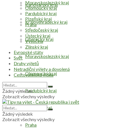
Moravskoslezský kraj
Karlovarský kraj
Olomoucký kraj
Pardubický kraj
Plzeňský kraj
Královéhradecký kraj
Praha
Středočeský kraj
Ústecký kraj
Liberecký kraj
Vysočina
Zlínský kraj
Evropské státy
Moravskoslezský kraj
Svět
Druhy výletů
Netradiční výlety a dovolená
Olomoucký kraj
Cestovatelská videa
Pardubický kraj
Žádný výsledek
Zobrazit všechny výsledky
Plzeňský kraj
Žádný výsledek
Zobrazit všechny výsledky
Praha