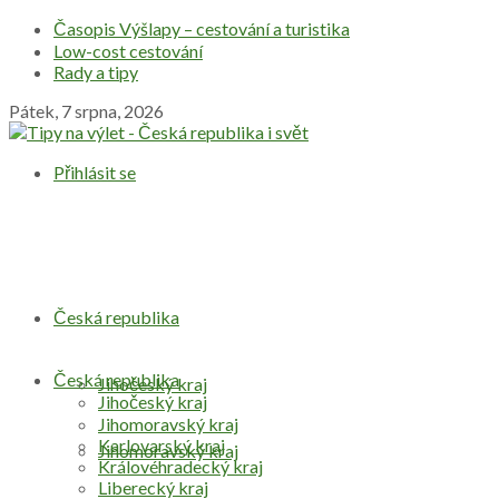
Časopis Výšlapy – cestování a turistika
Low-cost cestování
Rady a tipy
Pátek, 7 srpna, 2026
Přihlásit se
Česká republika
Česká republika
Jihočeský kraj
Jihočeský kraj
Jihomoravský kraj
Karlovarský kraj
Jihomoravský kraj
Královéhradecký kraj
Liberecký kraj