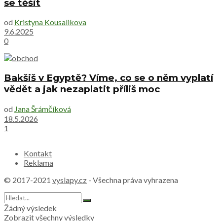
se těšit
od
Kristyna Kousalikova
9.6.2025
0
Bakšiš v Egyptě? Víme, co se o něm vyplatí
vědět a jak nezaplatit příliš moc
od
Jana Šrámčíková
18.5.2026
1
Kontakt
Reklama
© 2017-2021
vyslapy.cz
- Všechna práva vyhrazena
Žádný výsledek
Zobrazit všechny výsledky