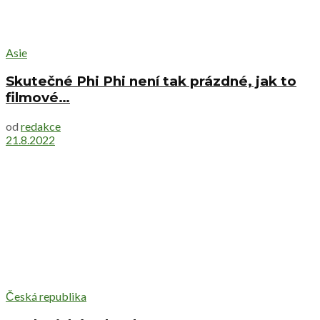
Asie
Skutečné Phi Phi není tak prázdné, jak to
filmové…
od
redakce
21.8.2022
Česká republika