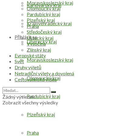
Moravskoslezský kraj
Karlovarský kraj
Olomoucký kraj
Pardubický kraj
Plzeňský kraj
Královéhradecký kraj
Praha
Středočeský kraj
Přihlásit se
Ústecký kraj
Liberecký kraj
Vysočina
Zlínský kraj
Evropské státy
Moravskoslezský kraj
Svět
Druhy výletů
Netradiční výlety a dovolená
Olomoucký kraj
Cestovatelská videa
Pardubický kraj
Žádný výsledek
Zobrazit všechny výsledky
Plzeňský kraj
Praha