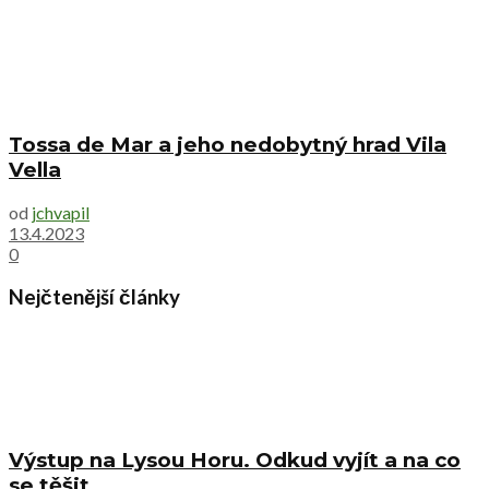
Tossa de Mar a jeho nedobytný hrad Vila
Vella
od
jchvapil
13.4.2023
0
Nejčtenější články
Výstup na Lysou Horu. Odkud vyjít a na co
se těšit