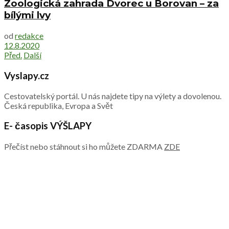
Zoologická zahrada Dvorec u Borovan – za
bílými lvy
od
redakce
12.8.2020
Před.
Další
Vyslapy.cz
Cestovatelský portál. U nás najdete tipy na výlety a dovolenou.
Česká republika, Evropa a Svět
E- časopis VÝŠLAPY
Přečíst nebo stáhnout si ho můžete ZDARMA
ZDE