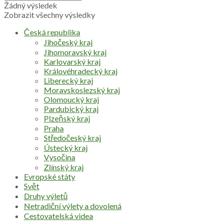
Žádný výsledek
Zobrazit všechny výsledky
Česká republika
Jihočeský kraj
Jihomoravský kraj
Karlovarský kraj
Královéhradecký kraj
Liberecký kraj
Moravskoslezský kraj
Olomoucký kraj
Pardubický kraj
Plzeňský kraj
Praha
Středočeský kraj
Ústecký kraj
Vysočina
Zlínský kraj
Evropské státy
Svět
Druhy výletů
Netradiční výlety a dovolená
Cestovatelská videa