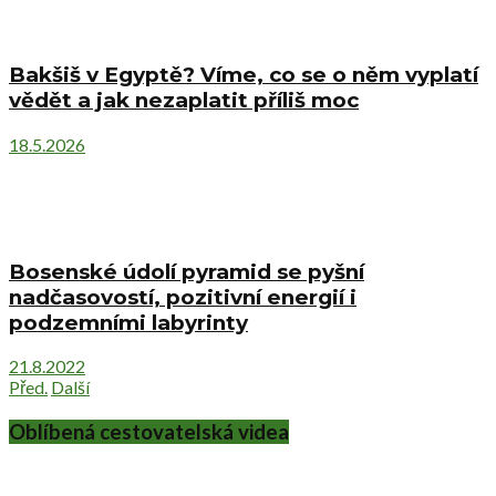
Bakšiš v Egyptě? Víme, co se o něm vyplatí
vědět a jak nezaplatit příliš moc
18.5.2026
Bosenské údolí pyramid se pyšní
nadčasovostí, pozitivní energií i
podzemními labyrinty
21.8.2022
Před.
Další
Oblíbená cestovatelská videa