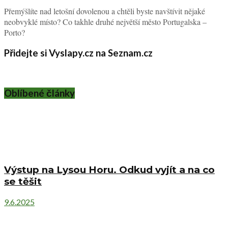
Přemýšlíte nad letošní dovolenou a chtěli byste navštívit nějaké
neobvyklé místo? Co takhle druhé největší město Portugalska –
Porto?
Přidejte si Vyslapy.cz na Seznam.cz
Oblíbené články
Výstup na Lysou Horu. Odkud vyjít a na co
se těšit
9.6.2025