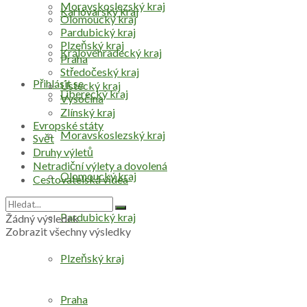
Moravskoslezský kraj
Karlovarský kraj
Olomoucký kraj
Pardubický kraj
Plzeňský kraj
Královéhradecký kraj
Praha
Středočeský kraj
Přihlásit se
Ústecký kraj
Liberecký kraj
Vysočina
Zlínský kraj
Evropské státy
Moravskoslezský kraj
Svět
Druhy výletů
Netradiční výlety a dovolená
Olomoucký kraj
Cestovatelská videa
Pardubický kraj
Žádný výsledek
Zobrazit všechny výsledky
Plzeňský kraj
Praha