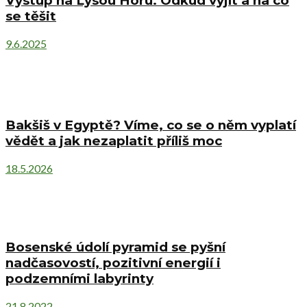
Výstup na Lysou Horu. Odkud vyjít a na co
se těšit
9.6.2025
Bakšiš v Egyptě? Víme, co se o něm vyplatí
vědět a jak nezaplatit příliš moc
18.5.2026
Bosenské údolí pyramid se pyšní
nadčasovostí, pozitivní energií i
podzemními labyrinty
21.8.2022