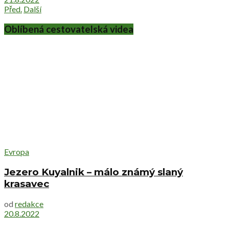
Před.
Další
Oblíbená cestovatelská videa
Evropa
Jezero Kuyalnik – málo známý slaný
krasavec
od
redakce
20.8.2022