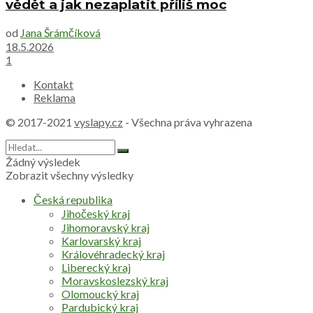
vědět a jak nezaplatit příliš moc
od
Jana Šrámčíková
18.5.2026
1
Kontakt
Reklama
© 2017-2021
vyslapy.cz
- Všechna práva vyhrazena
Žádný výsledek
Zobrazit všechny výsledky
Česká republika
Jihočeský kraj
Jihomoravský kraj
Karlovarský kraj
Královéhradecký kraj
Liberecký kraj
Moravskoslezský kraj
Olomoucký kraj
Pardubický kraj