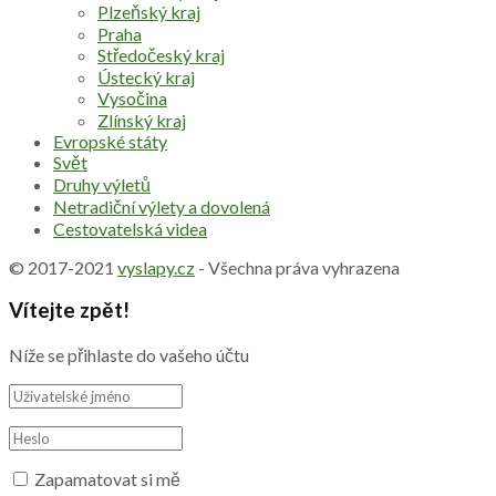
Plzeňský kraj
Praha
Středočeský kraj
Ústecký kraj
Vysočina
Zlínský kraj
Evropské státy
Svět
Druhy výletů
Netradiční výlety a dovolená
Cestovatelská videa
© 2017-2021
vyslapy.cz
- Všechna práva vyhrazena
Vítejte zpět!
Níže se přihlaste do vašeho účtu
Zapamatovat si mě