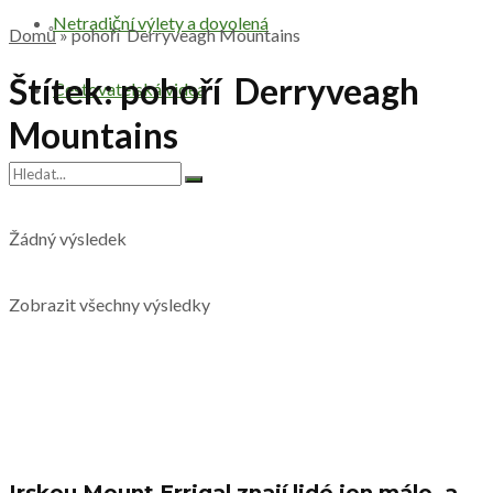
Netradiční výlety a dovolená
Domů
»
pohoří Derryveagh Mountains
Štítek:
pohoří Derryveagh
Cestovatelská videa
Mountains
Žádný výsledek
Zobrazit všechny výsledky
Irskou Mount Errigal znají lidé jen málo, a