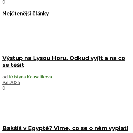
0
Nejčtenější články
Výstup na Lysou Horu. Odkud vyjít a na co
se těšit
od
Kristyna Kousalikova
9.6.2025
0
Bakšiš v Egyptě? Víme, co se o něm vyplatí