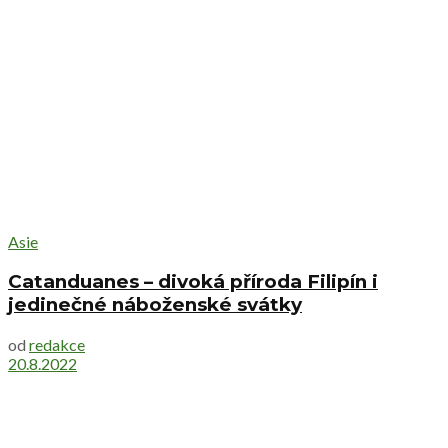
Asie
Catanduanes – divoká příroda Filipín i
jedinečné náboženské svátky
od
redakce
20.8.2022