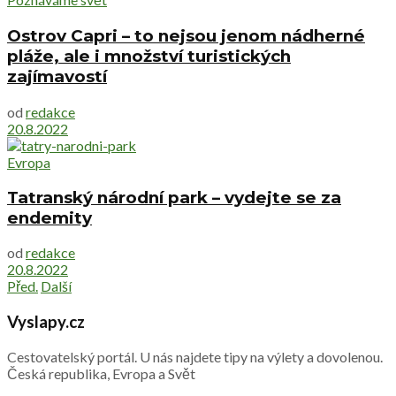
Ostrov Capri – to nejsou jenom nádherné
pláže, ale i množství turistických
zajímavostí
od
redakce
20.8.2022
Evropa
Tatranský národní park – vydejte se za
endemity
od
redakce
20.8.2022
Před.
Další
Vyslapy.cz
Cestovatelský portál. U nás najdete tipy na výlety a dovolenou.
Česká republika, Evropa a Svět