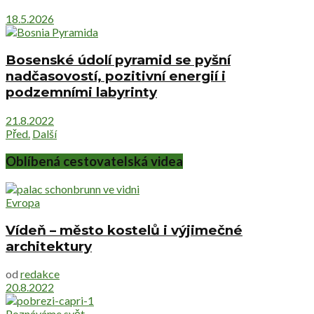
18.5.2026
Bosenské údolí pyramid se pyšní
nadčasovostí, pozitivní energií i
podzemními labyrinty
21.8.2022
Před.
Další
Oblíbená cestovatelská videa
Evropa
Vídeň – město kostelů i výjimečné
architektury
od
redakce
20.8.2022
Poznáváme svět