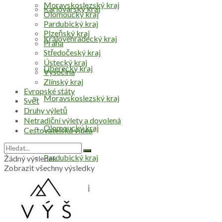
Moravskoslezský kraj
Karlovarský kraj
Olomoucký kraj
Pardubický kraj
Plzeňský kraj
Královéhradecký kraj
Praha
Středočeský kraj
Ústecký kraj
Liberecký kraj
Vysočina
Zlínský kraj
Evropské státy
Moravskoslezský kraj
Svět
Druhy výletů
Netradiční výlety a dovolená
Olomoucký kraj
Cestovatelská videa
Pardubický kraj
Žádný výsledek
Zobrazit všechny výsledky
Plzeňský kraj
Praha