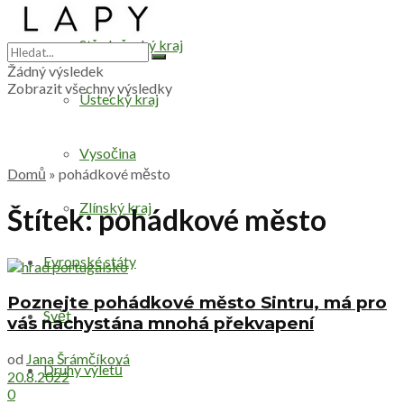
Středočeský kraj
Žádný výsledek
Zobrazit všechny výsledky
Ústecký kraj
Vysočina
Domů
»
pohádkové město
Zlínský kraj
Štítek:
pohádkové město
Evropské státy
Poznejte pohádkové město Sintru, má pro
Svět
vás nachystána mnohá překvapení
od
Jana Šrámčíková
Druhy výletů
20.8.2022
0