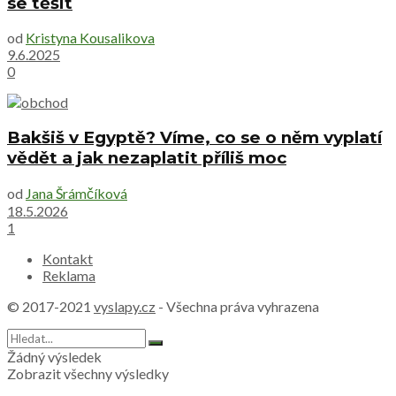
se těšit
od
Kristyna Kousalikova
9.6.2025
0
Bakšiš v Egyptě? Víme, co se o něm vyplatí
vědět a jak nezaplatit příliš moc
od
Jana Šrámčíková
18.5.2026
1
Kontakt
Reklama
© 2017-2021
vyslapy.cz
- Všechna práva vyhrazena
Žádný výsledek
Zobrazit všechny výsledky