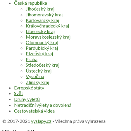
Česká republika
Jihočeský kraj
Jihomoravský kraj
Karlovarský kraj
Královéhradecký kraj
Liberecký kraj
Moravskoslezský kraj
Olomoucký kraj
Pardubický kraj
Plzeňský kraj
Praha
Středočeský kraj
Ústecký kraj
Vysočina
Zlínský kraj
Evropské státy
Svět
Druhy výletů
Netradiční výlety a dovolená
Cestovatelská videa
© 2017-2021
vyslapy.cz
- Všechna práva vyhrazena