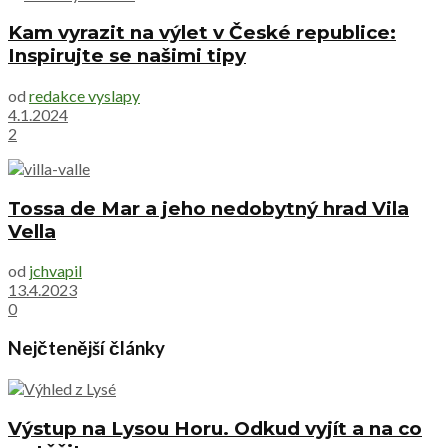
Kam vyrazit na výlet v České republice:
Inspirujte se našimi tipy
od
redakce vyslapy
4.1.2024
2
Tossa de Mar a jeho nedobytný hrad Vila
Vella
od
jchvapil
13.4.2023
0
Nejčtenější články
Výstup na Lysou Horu. Odkud vyjít a na co