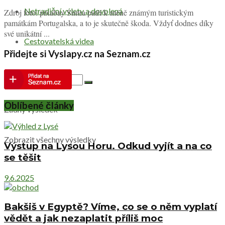
Netradiční výlety a dovolená
Zdroj foto: pixabay Sintra patří k méně známým turistickým
památkám Portugalska, a to je skutečně škoda. Vždyť dodnes díky
své unikátní ...
Cestovatelská videa
Přidejte si Vyslapy.cz na Seznam.cz
Oblíbené články
Žádný výsledek
Zobrazit všechny výsledky
Výstup na Lysou Horu. Odkud vyjít a na co
se těšit
9.6.2025
Bakšiš v Egyptě? Víme, co se o něm vyplatí
vědět a jak nezaplatit příliš moc