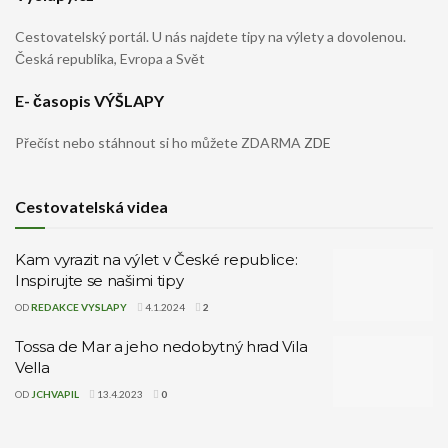
Cestovatelský portál. U nás najdete tipy na výlety a dovolenou.
Česká republika, Evropa a Svět
E- časopis VÝŠLAPY
Přečíst nebo stáhnout si ho můžete ZDARMA
ZDE
Cestovatelská videa
Kam vyrazit na výlet v České republice:
Inspirujte se našimi tipy
OD
REDAKCE VYSLAPY
4.1.2024
2
Tossa de Mar a jeho nedobytný hrad Vila
Vella
OD
JCHVAPIL
13.4.2023
0