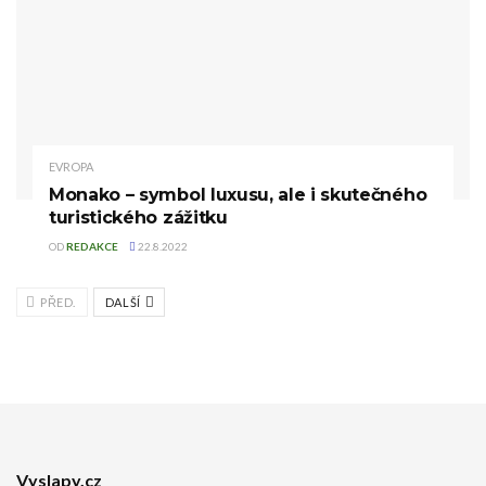
EVROPA
Monako – symbol luxusu, ale i skutečného
turistického zážitku
OD
REDAKCE
22.8.2022
PŘED.
DALŠÍ
Vyslapy.cz