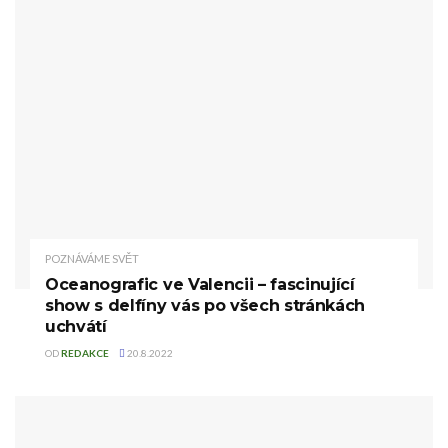
POZNÁVÁME SVĚT
Oceanografic ve Valencii – fascinující
show s delfíny vás po všech stránkách
uchvátí
OD
REDAKCE
20.8.2022