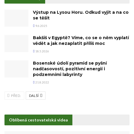
Výstup na Lysou Horu. Odkud vyjít a na co
se těšit
9.6.2025
Bakšiš v Egyptě? Víme, co se o něm vyplatí
vědět a jak nezaplatit příliš moc
18.5.2026
Bosenské údolí pyramid se pyšní
nadčasovostí, pozitivní energií i
podzemními labyrinty
21.8.2022
PŘED.
DALŠÍ
Oblíbená cestovatelská videa