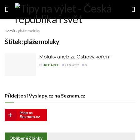
Domů
»
pláže moluky
Štítek:
pláže moluky
Moluky aneb za Ostrovy koření
OD
REDAKCE
21.8.2022
0
Přidejte si Vyslapy.cz na Seznam.cz
Oblíbené články