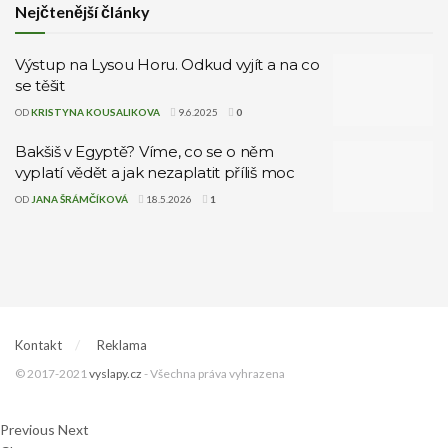
Nejčtenější články
Výstup na Lysou Horu. Odkud vyjít a na co
se těšit
OD
KRISTYNA KOUSALIKOVA
9.6.2025
0
Bakšiš v Egyptě? Víme, co se o něm
vyplatí vědět a jak nezaplatit příliš moc
OD
JANA ŠRÁMČÍKOVÁ
18.5.2026
1
Kontakt
Reklama
© 2017-2021
vyslapy.cz
- Všechna práva vyhrazena
Previous
Next