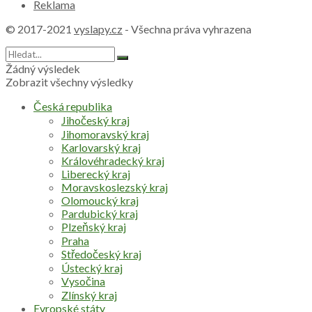
Reklama
© 2017-2021
vyslapy.cz
- Všechna práva vyhrazena
Žádný výsledek
Zobrazit všechny výsledky
Česká republika
Jihočeský kraj
Jihomoravský kraj
Karlovarský kraj
Královéhradecký kraj
Liberecký kraj
Moravskoslezský kraj
Olomoucký kraj
Pardubický kraj
Plzeňský kraj
Praha
Středočeský kraj
Ústecký kraj
Vysočina
Zlínský kraj
Evropské státy