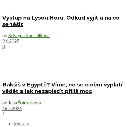
Výstup na Lysou Horu. Odkud vyjít a na co
se těšit
od
Kristyna Kousalikova
9.6.2025
0
Bakšiš v Egyptě? Víme, co se o něm vyplatí
vědět a jak nezaplatit příliš moc
od
Jana Šrámčíková
18.5.2026
1
Kontakt