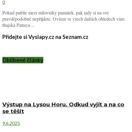
0
Pokud patříte mezi milovníky památek, pak tady si na své
pravděpodobně nepřijdete. Ovšem ve všech dalších ohledech vám
thajská Pattaya ...
Přidejte si Vyslapy.cz na Seznam.cz
Oblíbené články
Výstup na Lysou Horu. Odkud vyjít a na co
se těšit
9.6.2025