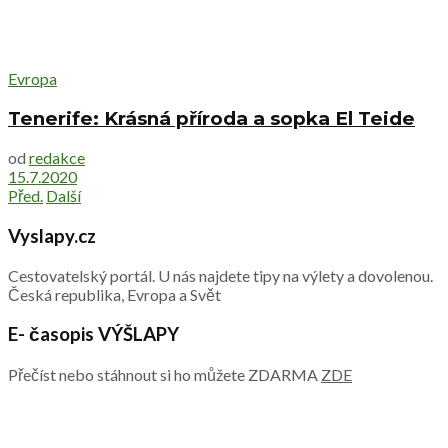
Evropa
Tenerife: Krásná příroda a sopka El Teide
od
redakce
15.7.2020
Před.
Další
Vyslapy.cz
Cestovatelský portál. U nás najdete tipy na výlety a dovolenou.
Česká republika, Evropa a Svět
E- časopis VÝŠLAPY
Přečíst nebo stáhnout si ho můžete ZDARMA
ZDE