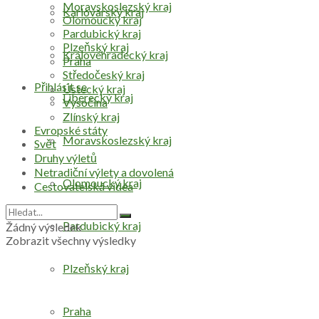
Moravskoslezský kraj
Karlovarský kraj
Olomoucký kraj
Pardubický kraj
Plzeňský kraj
Královéhradecký kraj
Praha
Středočeský kraj
Přihlásit se
Ústecký kraj
Liberecký kraj
Vysočina
Zlínský kraj
Evropské státy
Moravskoslezský kraj
Svět
Druhy výletů
Netradiční výlety a dovolená
Olomoucký kraj
Cestovatelská videa
Pardubický kraj
Žádný výsledek
Zobrazit všechny výsledky
Plzeňský kraj
Praha