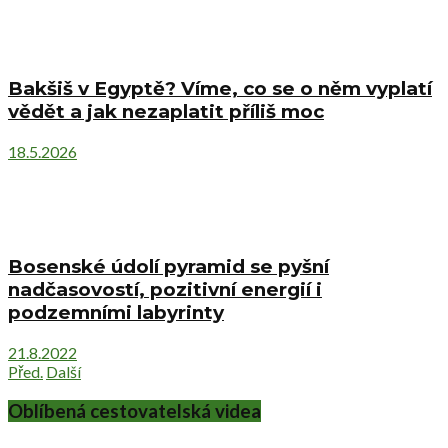
Bakšiš v Egyptě? Víme, co se o něm vyplatí
vědět a jak nezaplatit příliš moc
18.5.2026
Bosenské údolí pyramid se pyšní
nadčasovostí, pozitivní energií i
podzemními labyrinty
21.8.2022
Před.
Další
Oblíbená cestovatelská videa