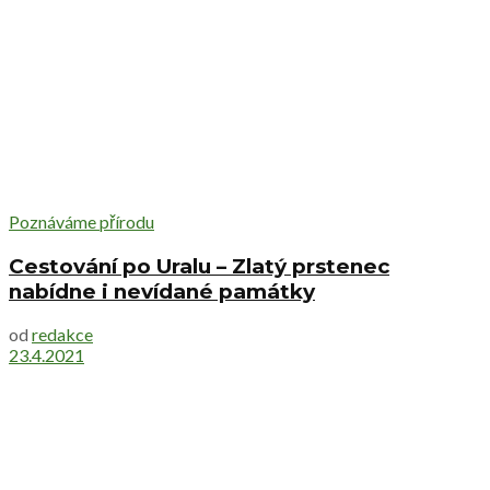
Poznáváme přírodu
Cestování po Uralu – Zlatý prstenec
nabídne i nevídané památky
od
redakce
23.4.2021