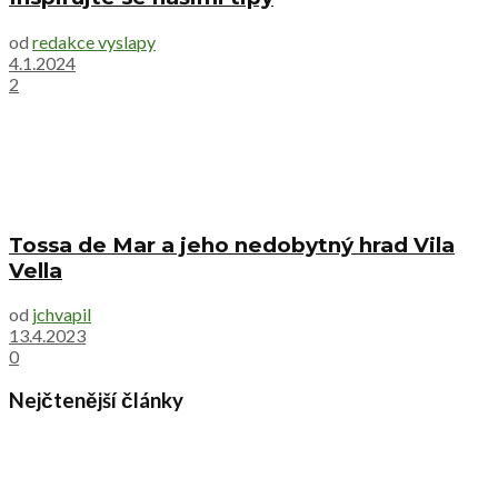
od
redakce vyslapy
4.1.2024
2
Tossa de Mar a jeho nedobytný hrad Vila
Vella
od
jchvapil
13.4.2023
0
Nejčtenější články