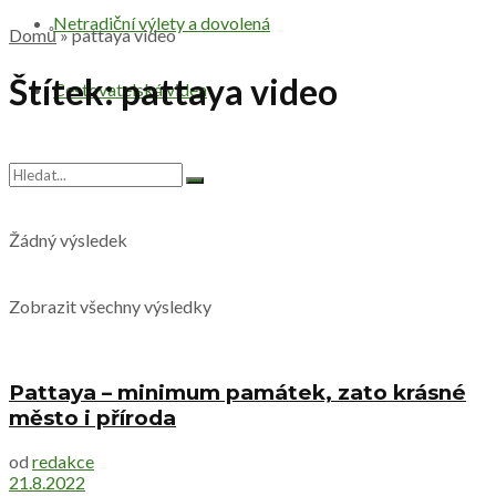
Netradiční výlety a dovolená
Domů
»
pattaya video
Štítek:
pattaya video
Cestovatelská videa
Žádný výsledek
Zobrazit všechny výsledky
Pattaya – minimum památek, zato krásné
město i příroda
od
redakce
21.8.2022