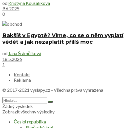
od
Kristyna Kousalikova
9.6.2025
0
Bakšiš v Egyptě? Víme, co se o něm vyplatí
vědět a jak nezaplatit příliš moc
od
Jana Šrámčíková
18.5.2026
1
Kontakt
Reklama
© 2017-2021
vyslapy.cz
- Všechna práva vyhrazena
Žádný výsledek
Zobrazit všechny výsledky
Česká republika
Jihočeský kraj