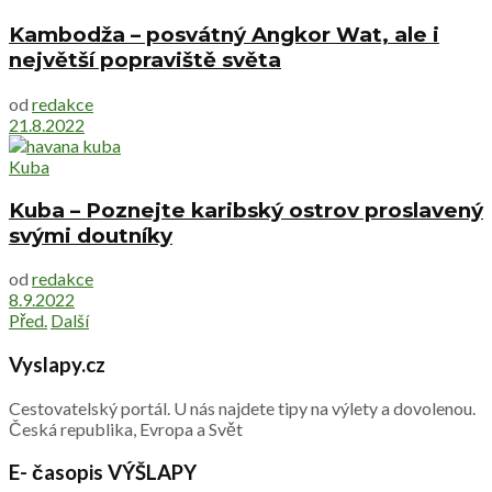
Kambodža – posvátný Angkor Wat, ale i
největší popraviště světa
od
redakce
21.8.2022
Kuba
Kuba – Poznejte karibský ostrov proslavený
svými doutníky
od
redakce
8.9.2022
Před.
Další
Vyslapy.cz
Cestovatelský portál. U nás najdete tipy na výlety a dovolenou.
Česká republika, Evropa a Svět
E- časopis VÝŠLAPY