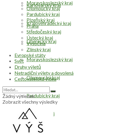
Moravskoslezský kraj
Karlovarský kraj
Olomoucký kraj
Pardubický kraj
Plzeňský kraj
Královéhradecký kraj
Praha
Středočeský kraj
Ústecký kraj
Liberecký kraj
Vysočina
Zlínský kraj
Evropské státy
Moravskoslezský kraj
Svět
Druhy výletů
Netradiční výlety a dovolená
Olomoucký kraj
Cestovatelská videa
Pardubický kraj
Žádný výsledek
Zobrazit všechny výsledky
Plzeňský kraj
Praha