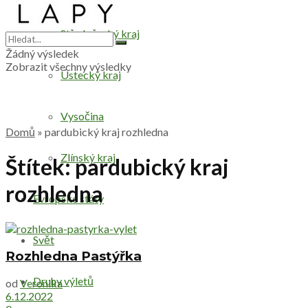
Středočeský kraj
Žádný výsledek
Zobrazit všechny výsledky
Ústecký kraj
Vysočina
Domů
»
pardubický kraj rozhledna
Zlínský kraj
Štítek:
pardubický kraj
rozhledna
Evropské státy
Svět
Rozhledna Pastýřka
Druhy výletů
od
Veronika
6.12.2022