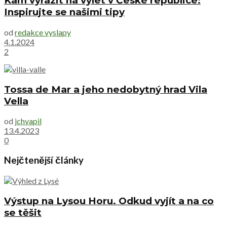
Kam vyrazit na výlet v České republice:
Inspirujte se našimi tipy
od
redakce vyslapy
4.1.2024
2
Tossa de Mar a jeho nedobytný hrad Vila
Vella
od
jchvapil
13.4.2023
0
Nejčtenější články
Výstup na Lysou Horu. Odkud vyjít a na co
se těšit