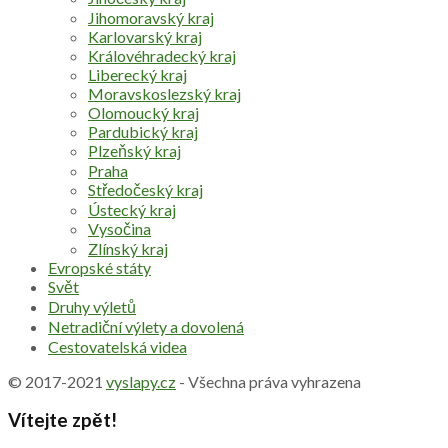
Jihomoravský kraj
Karlovarský kraj
Královéhradecký kraj
Liberecký kraj
Moravskoslezský kraj
Olomoucký kraj
Pardubický kraj
Plzeňský kraj
Praha
Středočeský kraj
Ústecký kraj
Vysočina
Zlínský kraj
Evropské státy
Svět
Druhy výletů
Netradiční výlety a dovolená
Cestovatelská videa
© 2017-2021
vyslapy.cz
- Všechna práva vyhrazena
Vítejte zpět!