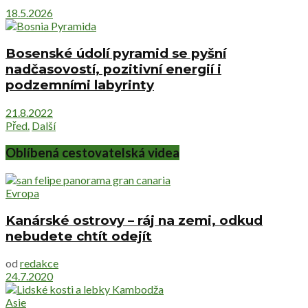
18.5.2026
Bosenské údolí pyramid se pyšní
nadčasovostí, pozitivní energií i
podzemními labyrinty
21.8.2022
Před.
Další
Oblíbená cestovatelská videa
Evropa
Kanárské ostrovy – ráj na zemi, odkud
nebudete chtít odejít
od
redakce
24.7.2020
Asie