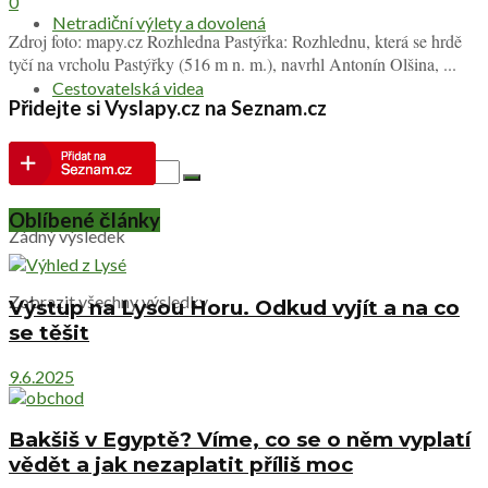
0
Netradiční výlety a dovolená
Zdroj foto: mapy.cz Rozhledna Pastýřka: Rozhlednu, která se hrdě
tyčí na vrcholu Pastýřky (516 m n. m.), navrhl Antonín Olšina, ...
Cestovatelská videa
Přidejte si Vyslapy.cz na Seznam.cz
Oblíbené články
Žádný výsledek
Zobrazit všechny výsledky
Výstup na Lysou Horu. Odkud vyjít a na co
se těšit
9.6.2025
Bakšiš v Egyptě? Víme, co se o něm vyplatí
vědět a jak nezaplatit příliš moc