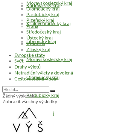
Moravskoslezský kraj
Karlovarský kraj
Olomoucký kraj
Pardubický kraj
Plzeňský kraj
Královéhradecký kraj
Praha
Středočeský kraj
Ústecký kraj
Liberecký kraj
Vysočina
Zlínský kraj
Evropské státy
Moravskoslezský kraj
Svět
Druhy výletů
Netradiční výlety a dovolená
Olomoucký kraj
Cestovatelská videa
Pardubický kraj
Žádný výsledek
Zobrazit všechny výsledky
Plzeňský kraj
Praha