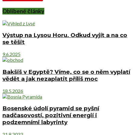
Oblíbené články
Výstup na Lysou Horu. Odkud vyjít a na co
se těšit
9.6.2025
Bakšiš v Egyptě? Víme, co se o něm vyplatí
vědět a jak nezaplatit příliš moc
18.5.2026
Bosenské údolí pyramid se pyšní
nadčasovostí, pozitivní energií i
podzemními labyrinty
21.8.2022