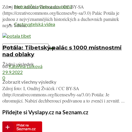
Netradiční výlety a dovolená
Zdroj foto: Antoine Taveneaux / CC BY-SA
(https://creativecommons.org/licenses/by-sa/3.0) Palác Potála je
jednou z nejvýznamnějších historických a duchovních památek
Cestovatelská videa
nejen Tibetu, ...
Potála: Tibetský palác s 1000 místnostmi
nad oblaky
Žádný výsledek
od
Kateřina Lulková
29.9.2022
0
Zobrazit všechny výsledky
Zdroj foto: I, Ondřej Žváček / CC BY-SA
(http://creativecommons.org/licenses/by-sa/3.0/) Potála: Je
ohromující. Nabízí dechberoucí podívanou a to zvenčí i zevnitř. ...
Přidejte si Vyslapy.cz na Seznam.cz