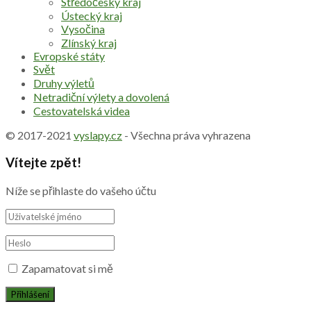
Středočeský kraj
Ústecký kraj
Vysočina
Zlínský kraj
Evropské státy
Svět
Druhy výletů
Netradiční výlety a dovolená
Cestovatelská videa
© 2017-2021
vyslapy.cz
- Všechna práva vyhrazena
Vítejte zpět!
Níže se přihlaste do vašeho účtu
Zapamatovat si mě