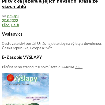
Plitvická jezera a jejich nevšední krása ze
všech úhlů
od
jchvapil
20.8.2022
Před.
Další
Vyslapy.cz
Cestovatelský portál. U nás najdete tipy na výlety a dovolenou.
Česká republika, Evropa a Svět
E- časopis VÝŠLAPY
Přečíst nebo stáhnout si ho můžete ZDARMA
ZDE