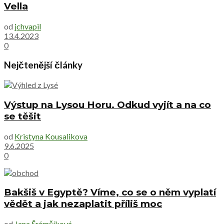
Vella
od
jchvapil
13.4.2023
0
Nejčtenější články
Výstup na Lysou Horu. Odkud vyjít a na co
se těšit
od
Kristyna Kousalikova
9.6.2025
0
Bakšiš v Egyptě? Víme, co se o něm vyplatí
vědět a jak nezaplatit příliš moc
od
Jana Šrámčíková