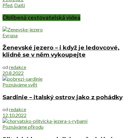
Před.
Další
Oblíbená cestovatelská videa
Evropa
Ženevské jezero – i když je ledovcové,
klidně se v něm vykoupejte
od
redakce
20.8.2022
Poznáváme svět
Sardinie – italský ostrov jako z pohádky
od
redakce
12.10.2022
Poznáváme přírodu