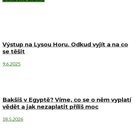
Výstup na Lysou Horu. Odkud vyjít a na co
se těšit
9.6.2025
Bakšiš v Egyptě? Víme, co se o něm vyplatí
vědět a jak nezaplatit příliš moc
18.5.2026