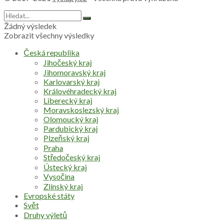
Žádný výsledek
Zobrazit všechny výsledky
Česká republika
Jihočeský kraj
Jihomoravský kraj
Karlovarský kraj
Královéhradecký kraj
Liberecký kraj
Moravskoslezský kraj
Olomoucký kraj
Pardubický kraj
Plzeňský kraj
Praha
Středočeský kraj
Ústecký kraj
Vysočina
Zlínský kraj
Evropské státy
Svět
Druhy výletů