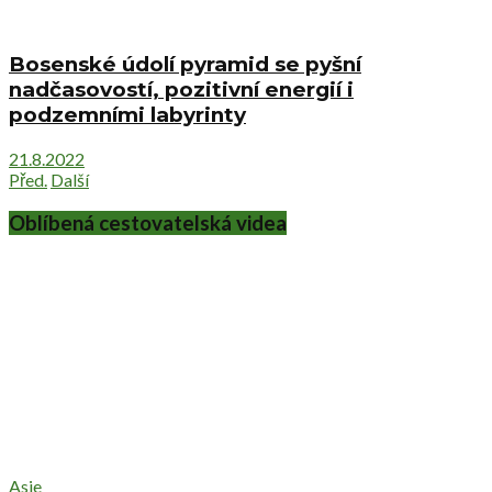
Bosenské údolí pyramid se pyšní
nadčasovostí, pozitivní energií i
podzemními labyrinty
21.8.2022
Před.
Další
Oblíbená cestovatelská videa
Asie