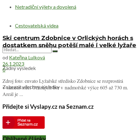
Netradiční výlety a dovolená
Cestovatelská videa
Ski centrum Zdobnice v Orlických horách s
dostatkem sněhu potěší malé i velké lyžaře
od
Kateřina Lulková
26.1.2023
Žádný výsledek
0
Zdroj foto: envato Lyžařské středisko Zdobnice se rozprostírá
Zobrazit všechny výsledky
v samém srdci Orlických hor v nadmořské výšce 605 až 730 m.
Areál je ...
Přidejte si Vyslapy.cz na Seznam.cz
Oblíbené články