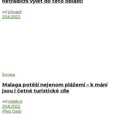
netradiční výlet do této oblasti
od
jchvapil
20.8.2022
Evropa
Malaga potěší nejenom plážemi – k mání
jsou i četné turistické cíle
od
redakce
20.8.2022
Před.
Další