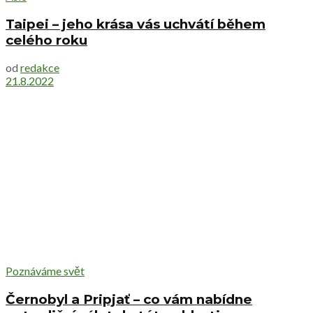
Taipei – jeho krása vás uchvátí během
celého roku
od
redakce
21.8.2022
Poznáváme svět
Černobyl a Pripjať – co vám nabídne