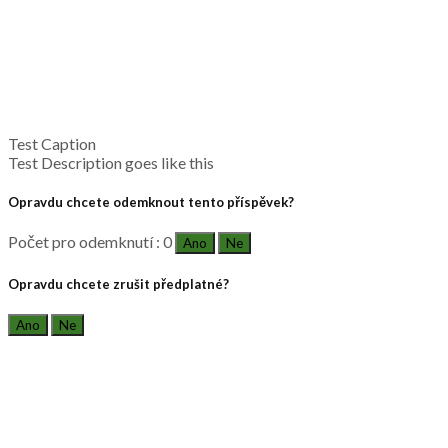
Test Caption
Test Description goes like this
Opravdu chcete odemknout tento příspěvek?
Počet pro odemknutí : 0
Ano
Ne
Opravdu chcete zrušit předplatné?
Ano
Ne