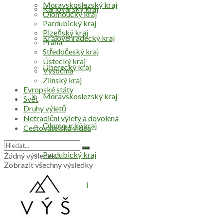
Moravskoslezský kraj
Karlovarský kraj
Olomoucký kraj
Pardubický kraj
Plzeňský kraj
Královéhradecký kraj
Praha
Středočeský kraj
Ústecký kraj
Liberecký kraj
Vysočina
Zlínský kraj
Evropské státy
Moravskoslezský kraj
Svět
Druhy výletů
Netradiční výlety a dovolená
Olomoucký kraj
Cestovatelská videa
Pardubický kraj
Žádný výsledek
Zobrazit všechny výsledky
Plzeňský kraj
Praha