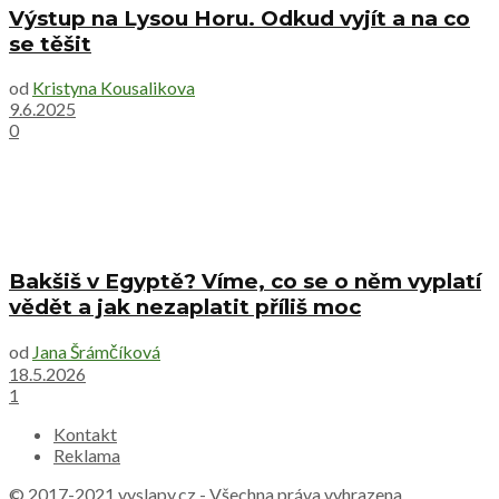
Výstup na Lysou Horu. Odkud vyjít a na co
se těšit
od
Kristyna Kousalikova
9.6.2025
0
Bakšiš v Egyptě? Víme, co se o něm vyplatí
vědět a jak nezaplatit příliš moc
od
Jana Šrámčíková
18.5.2026
1
Kontakt
Reklama
© 2017-2021
vyslapy.cz
- Všechna práva vyhrazena